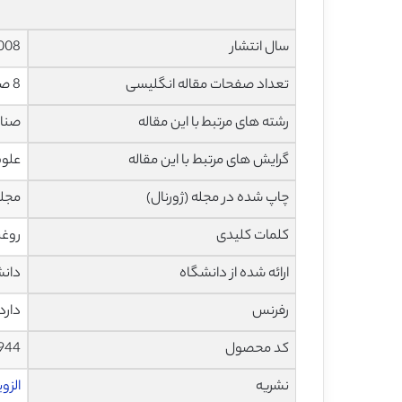
سال انتشار
008
تعداد صفحات مقاله انگلیسی
8 صفحه با فرمت pdf
رشته های مرتبط با این مقاله
صنای
گرایش های مرتبط با این مقاله
علوم
چاپ شده در مجله (ژورنال)
مجله مه
کلمات کلیدی
روغن
ارائه شده از دانشگاه
دانش
رفرنس
دارد
کد محصول
944
نشریه
الزویر – 