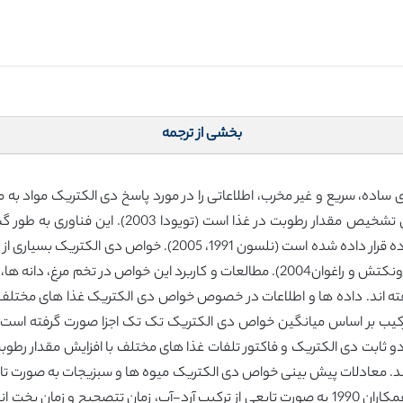
بخشی از ترجمه
ساده، سریع و غیر مخرب، اطلاعاتی را در مورد پاسخ دی الکتریک مواد به
روشی مناسب برای ارزیابی کیفیت غذا به خصوص برای ت
کیفیت محصولات کشاورزی و مواد غذلایی مورد استفاده قرار داده ش
دما، مقدار رطوبت، چگالی، ترکیب و ساختار مواد دارد( ونکتش و راغوان2004). مطالعات و
197، گزارش کردند که هر دو ثابت دی الکتریک و فاکتور تلفات غذا های مختلف با افزایش