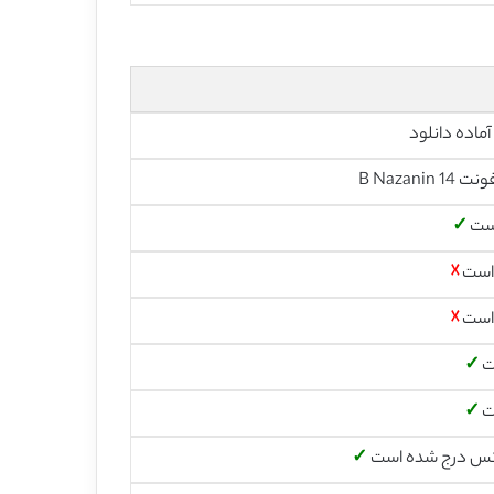
آماده دانلود
است
✓
 است
☓
 است
☓
ت
✓
ت
✓
س درج شده است
✓