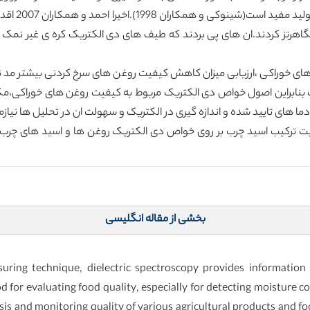
رطوبت و مقد
 دامنه ی فرکانس ماکروویو با پوشش 3000-500مگاهرتز کردند.ان های پی بردند که طیف های دی الکت
 خوراکی ،ارزیابی میزان کاهش کیفیت روغن های سرخ کردنی بیشتر مد نظر
ت بنابراین اصول خواص دی الکتریک مربوط به کیفیت روغن های خوراکی،م
های تایید شده و اندازه گیری در الکتریک و سهولت ان در تحلیل ها نیازمند 
بت ترکیب اسید چرب بر روی خواص دی الکتریک روغن ها و اسید های چرب 
بخشی از مقاله انگلیسی
ring technique, dielectric spectroscopy provides information 
od for evaluating food quality, especially for detecting moisture 
is and monitoring quality of various agricultural products and foo