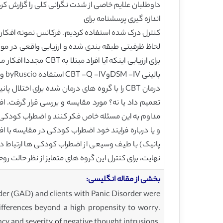
داوطلبان علایم خاصی از شدت نگرانی کلی را گزارش کردند
اندازه گیری پرسشنامه برای
کنترل درک شده استفاده کردیم. فرکانس نمونه افکار 
لحاظ ظرفیتی طبقه بندی شده و ارزیابی واقعی در مور
بالینی DSM -IVوCBT -Q -IV استفاده byRuscio و Borkovec ، 2004) شاهد تمایز بر قرار کردیم.
تعمیم داد یا نه؟ مورد مقایسه و بررسی قرار گرفت. ا
مداوم به این مسئله خاص فکر کنند و اضطراب کودکی
پانیک) با طیف وسیعی از اضطراب کودکی ها ارتباط د
نهایت، برای کنترل این گروه های متمایز از نظر حالت ر
بخشی از مقاله انگلیسی:
D and matched high worriers using standard questionnaire measures of trait anxiety (State-Trait Anxiety Inventory Trait version; STAI-T; Spielberger, Gorsuch, Lushene, Vagg, & Jacobs, 1983) and depression (Beck Depression Inventory; BDI; Beck & Steer, 1987). (5) Finally, not all those meeting criteria for GAD enter or even seek treatment and it is unclear how those not seeking help differ from similarly diagnosed groups in treatment, or for that matter from high worriers not so diagnosed. Little is known about the factors influencing individuals with similar symptoms to enter treatment or otherwise, but one obvious possibility is that those seeking treatment are experiencing greater severity in the worry-related or emotional symptoms discussed above. Another previously suggested hypothesis to be tested here is that the perceived failure of control over intrusive negative thoughts in worry is the critical factor leading high worriers to seek help (Mathews, 1990). In earlier work, Ruscio and Borkovec (2004) addressed some (but not all) of the issues discussed above, by individually matching pairs on overall worry severity (based on their Penn State Worry Questionnaire scores; PSWQ; Meyer, Miller, Metzger, & Borkovec, 1990), with one of each pair meeting GAD criteria (as assessed using the Generalized Anxiety Disorder-Questionnaire; GAD-Q-IV; Newman et al., 2002), while the other did not. Rather than relying on reported inability to control worry, Ruscio and Borkovec (2004) used a behavioural test in which participants attended to their breathing before and after instructed worry (cf. Borkovec, Robinson, Pruzinsky, & DePree, 1983), and when signalled on four occasions participants reported if they had been distracted by a negative, positive or neutral thought at the time of the signal. Those with a GAD diagnosis (based on questionnaire) were more likely to report a negative thought than were others not so diagnosed, but only on the first occasion immediately followinginstructed worry. Although consistentwith impaired control in GAD the effect was surprisingly short-lived, so that reported lack of control may be more perceived than real and could partly reflect stronger negative beliefs about worry in the GAD group. Part of the present study (see Section 2 above) was similarly directed to the question of whether the characteristics of worry in clients diagnosed with GAD differ from those in a group of volunteers matched on overall reported worry severity. However, to further examine whether these groups differed in perceived or real ability to control thoughts (or both) we included a questionnaire measure of perceived control (Attentional Control Scale: Derryberry & Reed, 2002), and increased the frequency of thought samples in the behavioural worry measure to enhance sensitivity to actual control differences. Thought intrusions were also categorised in terms of valence by an assessor who was not info