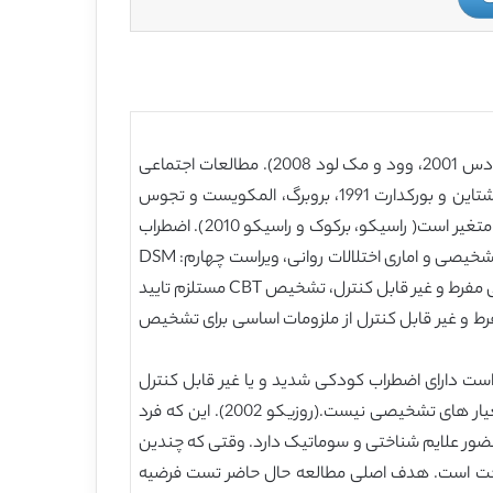
اختلالات اضطراب کودکی از رایج ترین و فراوان ترین اختلالات روان پزشکی در کودکان محسوب می شوند( استلارد 2009، وازی و ددس 2001، وود و مک لود 2008). مطالعات اجتماعی
نشان داده اند که در حال حاضر 15 درصد همه کودکان دارای معیار های تشخیصی برای اختلالات اضطراب کودکی می باشند( برنشتاین و بورکدارت 1991، بروبرگ، المکویست و تجوس
2005). اضطراب کودکی مکرر در خصوص رویداد های متفی بالقوه و قرار گیری در معرض اضطراب کودکی در جمعیت های نرمال متغیر است( راسیکو، برکوک و راسیکو 2010). اضطراب
کودکی مزمن، بیش از حد و غیر قابل کنترل در خصوص موضوعات متعدد تعریف اختلال هیجانی ژنرالیزه(فراگیر) (CBT: راهنمای تشخیصی و اماری اختلالات روانی، ویراست چهارم: DSM
IV;American Psychological Association, 1994) است که اغلب موجب ناتوانی و ضعف شدید می شود. علاوه بر اضطراب کودکی مفرط و غیر قابل کنترل، تشخیص CBT مستلزم تایید
فرط و غیر قابل کنترل از ملزومات اساسی برای تشخیص
زارش کردند که گرایش به اضطراب کودکی در یک طیف نرمال رخ می دهد. افرادی دارای CBT، ممکن است دارای اضطراب کودکی شدید و یا غیر قابل کنترل
باشند. برخی اضطراب کودکی های مفرط بدون CBT با علایم دیگر همراه بوده اند اگرچه تعداد آن ها به اندازه کافی مطابق با معیار های تشخیصی نیست.(روزیکو 2002). این که فرد
 برای CBT باشد بستگی به چندین معیار از جمله حضور علایم شناختی و سوماتیک دارد. وقتی که چندین
سخت است. هدف اصلی مطالعه حال حاضر تست فرضیه