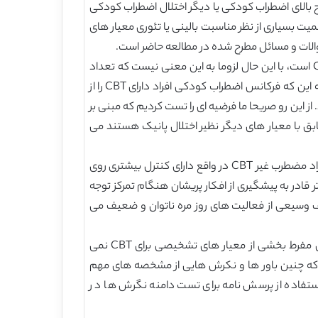
ای غیر بالینی با سطوح بالای اضطراب کودکی یا دیگر اختلال اضطراب کودکی
ت بسیاری از نظر مناسبت بالینی یا تئوری معیار های
1-دامنه موضوعات اضطراب کودکی. اگرچه اضطراب کودکی مداوم در خصوص موضوعات مختلف از ملزومات اصلی تشخیص CBT است، با این حال لزوما به این معنی نیست که تعداد
موضوعات اضطراب کودکی در واقع تمییز کننده اضطراب کودکی های بالا مطابق با معیار های تشخیصی برای CBT می باشد و نه این که فرکانس اضطراب کودکی افراد دارای CBT را از
این رو صریحا ما فرضیه ای را تست کردیم که مبنی بر
رای CBT نسبت به افراد با اضطراب کودکی که مطابق با معیار های دیگر نظیر اختلال پانیک هستند می
2-کنترل ادراکی و واقعی: هم چنین، این حقیقت که عدم کنترل ادراکی برای تشخیص CBT لازم است به این معنی نیست که افراد مضطرب غیر CBT در واقع دارای کنترل بیشتری روی
نسبت به افراد CBT می باشند. در نتیجه فرضیه دیگر تست شده در این مطالعه این است که افراد دارای CBT کم تر قادر به پیشگیری از افکار پریشان هنگام تمرکز توجه
یف وسیعی از فعالیت های روز مره ناتوان و ضعیف می
3-باور ها و نگرش ها در خصوص اضطراب کودکی: باورهای نامناسب در خصوص مزایای مثبت یا عواقب منفی اضطراب کودکی مفرط بخشی از معیار های تشخیصی برای CBT نمی
و برکونون2004، ولس و کارتر 2001) شواهدی را نشان می دهند که چنین باور ها و نکرش هایی از مشخصه های مهم
استفاده از پرسش نامه برای تست دامنه نگرش ها د ر