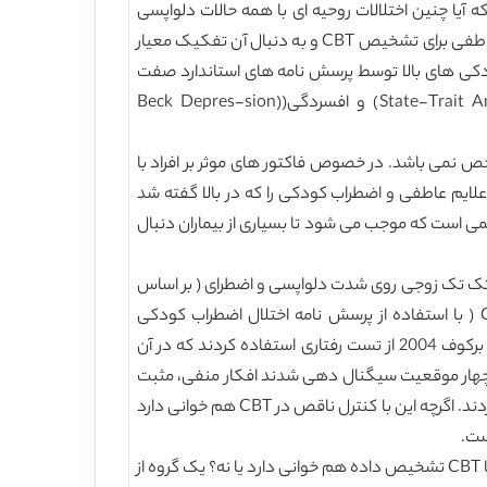
یا چنین اختلالات روحیه ای با همه حالات دلواپسی
همراه است خود نتیجه و برایند خود دلواپسی است احتمالا در معیار های فعلی برای CBT دیده می شود. احتمالا این تنها علایم عاطفی برای تشخیص CBT و به دنبال آن تفکیک معیار
ی های غیر قابل کنترل و مفرط می باشد. ما این احتمال را با مقایسه CBT و اضطراب کودکی های بالا توسط پرسش نامه های استاندارد صفت
اضطراب کودکی((State-Trait Anxiety Inventory Trait version; STAI-T;Spielberger, Gorsuch, Lushene, Vagg, & Jacobs, 1983) و افسردگی((Beck Depres-sion
 مختلف و درمان مشخص نمی باشد. در خصوص فاکتور های موثر بر افراد با
علایم عاطفی و اضطراب کودکی را که در بالا گفته شد
ی است که موجب می شود تا بسیاری از بیماران دنبال
ها بر اساس تطبیق تک تک زوجی روی شدت دلواپسی و اضطرای ( بر اساس
نمره پرسش نامه اضطراب کودکی پن استات PSWQ; Meyer, Miller, Metzger, & Borkovec, 1990) با یک جفت معیار CBT ( با استفاده از پرسش نامه اختلال اضطراب کودکی
ژنرالیزه(فراگیر) : CBT-Q-IV;Newman et al., 2002) بود. به جای تکیه بر ناتوانی و ضعف در کنترل اضطراب کودکی، راسیکو و برکوف 2004 از تست رفتاری استفاده کردند که در آن
اب کودکی تست شدند(cf.Borkovec, Robinson, Pruzinsky, & DePree, 1983) و وقتی در چهار موقعیت سیگنال دهی شدند افکار منفی، مثبت
و خنثی را در زمان سیگنال گزارش کردند. افراد با تشخیص CBT (بر اساس پرسش نامه) افکار منفی را نسبت به افکار دیگر گزارش کردند. اگرچه این با کنترل ناقص در CBT هم خوانی دارد
بخشی از مطالعه حاضر (بخش 2 بالا را ببینید) به طور مشابه مطابق با این سوال یبود که آیا ویژگی های نگرانی در مراجعه کنندگان با CBT تشخیص داده هم خوانی دارد یا نه؟ یک گروه از