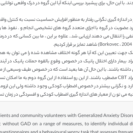
. با این حال، برای پیشبرد بررسی اینکه آیا این گروه در درک واقعی توانایی 
در اندازه گیری نگرانی رفتار به منظور افزایش حساسیت نسبت به کنترل وا
د عضویت در گروه با اجزای متعدد گروه های تشخیصی انجام و . نفوذ ها و
فراد بیمار دارای اختلال پانیک در خصوص وقوع بالقوه حملات پانیک در آیند
 داشته باشند. با این حال آن ها بعید است که در خصوص طیف وسیعی از
ارد و نگرانی بیشتر در خصوص اضطراب کودکی وجود داشته ولی این لزوما ب
وحیه می تو ن از معیار های اندازه گیری اضطراب کودکی و افسردگی در زمان ت
ry-related criteria currently used to diagnose GAD, by assessing the extent to which they actually distinguish individuals with this diagnosis from a non-clinical group with similarly high levels of worry, or another anxiety disorder in which worry is not thought to be central, such as Panic Disorder. Failures to find predicted differences would have potentially important implications for the clinical or theoretical usefulness of the assumed central criteria. Furthermore, other differences emerging could inform attempts to formulate a comprehensive model of GAD and the development of more effective treatments. Summarized below are the main issues and questions to be addressed in the present study. (1) Range of worry topics. Although frequent worry about multiple topics is the central requirement for diagnosing GAD, it does not necessarily follow that the number of topics worried about * Corresponding author. King’s College London, Institute of Psychiatry, PO77, 16 De Crespigny Park, London, SE5 8AF, UK. Tel.: þ44(0) 2078480697; fax: þ44(0) 2078485006. E-mail address: colette.hirsch@kcl.ac.uk (C.R. Hirsch). Contents lists available at SciVerse ScienceDirect Journal of Behavior Therapy and Experimental Psychiatry journal homepage: www.elsevier.com/locate/jbtep 0005-7916/$ e see front matter Crown Copyright  2013 Published by Elsevier Ltd. All rights reserved. http://dx.doi.org/10.1016/j.jbtep.2013.03.004 J. Behav. Ther. & Exp. Psychiat. 44 (2013) 388e395 actually distinguishes high worriers meeting diagnostic criteria for GAD from high worriers who do not meet all the required criteria; nor that frequency of worry distinguishes those with GAD from those with other anxiety disorders not defined in terms of the worry about many topics. We therefore explicitly tested the previously unexamined hypothesis that the range of worry topics would be greater in a group meeting diagnostic criteria for GAD than a matched high worry group not meeting these criteria or clients with Panic Disorder. (2) Perceived and actual control. Similarly, the fact that reported lack of perceived control over worry is required for diagnosing GAD does not necessarily mean that non-GAD high worriers actually have any greater control over worry than do those with GAD. Consequently, a further hypothesis tested in the current study was that those with GAD would be less able to prevent worrisome thoughts intruding when attempting to focus their attention elsewhere, and possibly also have a more general inability to control attention, based on a self-report questionnaire designed to assess ability to control attention across a range of everyday activities. (3) Beliefs about worry. Inappropriate beliefs about either the positive benefits or the negative consequences of excessive worry are not part of the diagnostic criteria for GAD, although some previous researchers (e.g., Ruscio & Borkovec, 2004; Wells & Carter, 2001) have found evidence suggesting that such beliefs may be both characteristic of the disorder and possibly play a part in maintaining it. Given these previous suggestions, we included a further examination of this issue using an established questionnaire measure (Meta Cognitions Questionnaire; MCQ; Wells & Carter, 2001) to test the extent to which beliefs about worry distinguish those meeting GAD diagnosis on clinical interview from equally high worriers not so diagnosed. (4) Other emotional differences. High levels of anxiety and depression often accompany excessive worry, although again the question of whether or not such mood disturbances accompany all elevated worry states, perhaps as a consequence of worry itself, or are more likely to occur in those meeting current criteria for GAD as assessed by clinical interview has not previously been examined. It is possible that it is only the emotional symptoms that are presently required for diagnosis of GAD which distinguish those meeting diagnostic criteria for GAD from others with equally intrusive and uncontrollable worries about similarly diverse topics. We assessed this possibility by comparing GA