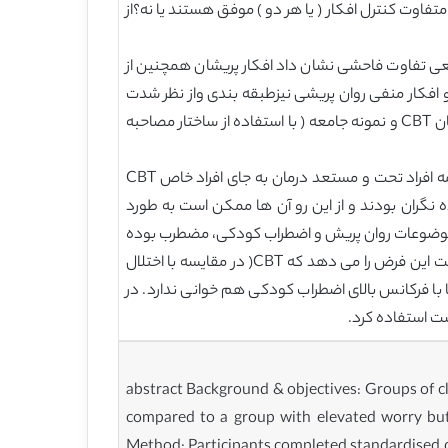
متفاوت کنترل افکار ( یا هر دو ) موفق هستند یا نه؟از
قعی تفاوت فاحشی نشان داد افکار پریشان همچنین از
 افکار منفی روان پریشی نیزطبقه بندی واز نظر شدت
برای ارزیابی اینکه آیا افراد مبتلا به CBT مجددا افکار منفی را انتقال می دهند ارزیابی شد.. علاوه بر این ، ما بین کسانی که در درمان CBT و نمونه جامعه ( با استفاده از ساختار مصاحبه
درمان CBT را با گروه های درمان شده برای اختلال پانیک جهت تعیین این که آیا هر گونه اختلاف مشاهده شده را می توان به همه افراد تحت و مستعد درمان به جای افراد خاص CBT
ه نگران بودند و از این رو آن ها ممکن است به طورد
 موضوعات روان پریش و اضطراب کودکی، مضطرب بوده
و یا درباره فرایند خود اضطراب کودکی در مقایسه با افراد CBT مضطرب باشند. از این رو استفاده از این گروه دوم به ما امکان تست این فرض را می دهد که CBT( در مقایسه با اختلال
ا فرکانس بالای اضطراب کودکی هم خوانی ندارد. در
ست استفاده کرد.
abstract Background & objectives: Groups of clients and community volunteers with Generalized Anxiety Disorder (GAD) and clients with Panic Disorder were compared to a group with elevated worry but without GAD on a range of measures, to identify individual differences beyond a high propensity to worry. Method: Participants completed standardised questionnaires and a behavioural worry task that assesses frequency and severity of negative thought intrusions. Results: Relative to high worriers, clients with GAD had higher scores on trait anxiety, depression, more negative beliefs about worry, a greater range of worry topics, and more frequent and severe negative thought intrusions. Relative to community volunteers with GAD, clients in treatment reported poorer attentional control. Compared to clients with Panic Disorder, clients with GAD had higher trait anxiety, propensity to worry, negative beliefs and a wider range of worry content. Conclusions: Results confirmed expectations of group differences based on GAD diagnostic criteria, but also revealed other differences in mood, characteristics of worry, and perceived attentional control that may play a role in the decision to seek treatment. Crown Copyright  2013 Published by Elsevier Ltd. All rights reserved. 1. Introduction Worry is characterised by the repeated experience of thoughts about potential negative events, and reported proneness to worry varies continuously across the normal population (Ruscio, Borkovec, & Ruscio, 2001). Chronic, excessive and uncontrollable worry about multiple topics is the main defining feature of Generalized Anxiety Disorder (GAD; Diagnostic and Statistical Manual of Mental Disorders 4th Edition: DSM IV; American Psychological Association, 1994), often causing severe incapacity. In addition to excessive and uncontrollable worry, a diagnosis of GAD requires endorsement of at least three other associated symptoms (e.g., concentration problems, sleep difficulties, fatigue). However, given that excessive, uncontrollable worry is the central requirement for a diagnosis of GAD, it was the focus of the current study. Ruscio et al. (2001) reported that worry propensity lies on a normal continuum. Individuals with GAD are characterised by the presence of severe and uncontrollable worry. Some excessive worriers without GAD also report other associated symptoms although (necessarily) not in sufficient number to meet diagnostic criteria (Ruscio, 2002). Whether or not an individual experiencing high levels of worry also meets diagnostic criteria for GAD thus depends on multiple criteria that include the presence of somatic as well as cognitive symptoms. When multiple criteria must all be met to achieve a categorical distinction, it is not clear which among them are essential, or even useful, in distinguishing between diagnosed and non-diagnosed groups. The main aim of the present study was to test hypotheses derived from the wor