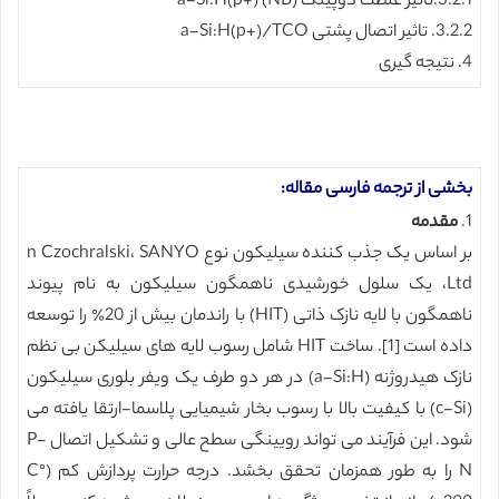
3.2.1.تاثیر غلظت دوپینگ a-Si:H(p+) (NB)
3.2.2. تاثیر اتصال پشتی a-Si:H(p+)/TCO
4. نتیجه گیری
بخشی از ترجمه فارسی مقاله:
1.
مقدمه
بر اساس یک جذب کننده سیلیکون نوع n Czochralski، SANYO
Ltd، یک سلول خورشیدی ناهمگون سیلیکون به نام پیوند
ناهمگون با لایه نازک ذاتی (HIT) با راندمان بیش از 20٪ را توسعه
داده است [1]. ساخت HIT شامل رسوب لایه های سیلیکن بی نظم
نازک هیدروژنه (a-Si:H) در هر دو طرف یک ویفر بلوری سیلیکون
(c-Si) با کیفیت بالا با رسوب بخار شیمیایی پلاسما-ارتقا یافته می
شود. این فرآیند می تواند رویینگی سطح عالی و تشکیل اتصال P-
N را به طور همزمان تحقق بخشد. درجه حرارت پردازش کم (C°