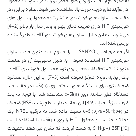
200<) مانع از تخریب ویژگی های حجمی زیرلایه می شود که معمولاً
در فرآیندهای درجه حرارت بالا مشاهده می شود. علاوه بر این، در
مقایسه با سلول های خورشیدی منتشر شده معمولی، سلول های
خورشیدی HIT دارای ضریب دمای بهتر و ولتاژ مدار باز بالاتر [2-4]
می شوند. به این دلایل، سلول های خورشیدی HIT به طور گسترده
بررسی شده اند.
اگر چه طرح اصلی SANYO از زیرلایه نوع n به عنوان جاذب سلول
خورشیدی HIT استفاده نمود، ، به دلیل محبوبیت آن در صنعت
فتوولتائیک، تحقیقات فعلی روی توسعه سلول خورشیدی HIT در
یک زیرلایه نوع p تمرکز نموده است [5-7]. با این حال، عملکرد
ضعیف تری برای دستگاه های ساخته روی c-Si(p) در مقایسه با
دستگاه های ساخته روی c-Si(n) مشاهده شد. با توجه به باند
ظرفیت بزرگ جبران [8،9] این به اثر میدان سطح پشت (BSF) ضعیف
در c-Si(p)/a-Si:H(p+) نسبت داده شد. به تازگی، NREL یک
عملکرد مناسب و معقول HIT را روی c-Si(p) با استفاده از a-
Si:H(p+) BSF [10] به دست آوردند که نشان می دهد تحقیقات