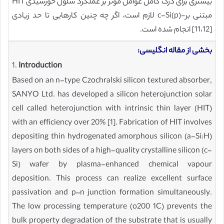
بیشتری برای درک کامل عوامل موثر بر عملکرد سلول خورشیدی HIT
مبتنی بر-c-Si(p) لازم است، اگر چه چنین کارهایی تا حد زیادی
[11،12] انجام شده است.
بخشی از مقاله انگلیسی:
1.
Introduction
Based on an n-type Czochralski silicon textured absorber,
SANYO Ltd. has developed a silicon heterojunction solar
cell called heterojunction with intrinsic thin layer (HIT)
with an efficiency over 20% [1]. Fabrication of HIT involves
depositing thin hydrogenated amorphous silicon (a-Si:H)
layers on both sides of a high-quality crystalline silicon (c-
Si) wafer by plasma-enhanced chemical vapour
deposition. This process can realize excellent surface
passivation and p–n junction formation simultaneously.
The low processing temperature (o200 1C) prevents the
bulk property degradation of the substrate that is usually