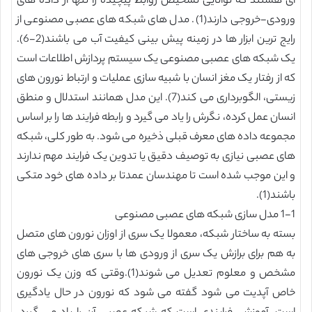
ای هستند که توانایی تشخیص روابط پیچیده را تنها از داده های
ورودی-خروجی دارند(1). مدل های شبکه های عصبی مصنوعی از
رایج ترین ابزار ها در زمینه پیش بینی کیفیت آب می باشند(2-6).
یک شبکه های عصبی مصنوعی یک سیستم پردازش اطلاعات است
که از رفتار یک مغز انسان با شبیه سازی عملیات و ارتباط نورون های
زیستی، الگوبرداری می کند(7). این مدل همانند استدلال و منطق
انسان عمل کرده، نگرش را یاد می گیرد و رابطه فرایند ها را بر اساس
مجموعه داده های معرف قبلی ذخیره می شود. به طور کلی، شبکه
های عصبی نیازی به توصیف دقیق یا تدوین یک فرایند مهم ندارند
و این موجب شده است تا مهندسان عمدتا بر داده های خود متکی
باشند(1).
1-1 مدل سازی شبکه های عصبی مصنوعی
بسته به ساختار شبکه، معمولا یک سری از اوزان نورون های متصل
به هم برای برازش یک سری از ورودی ها با سری های خروجی های
مشخص و معلوم تعدیل می شوند(1).وقتی که وزن یک نورون
خاص آپدیت می شود گفته می شود که نورون در حال یادگیری