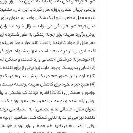
بررسی جریان نقدی پروژه .قرار گیرد با این حال، مت
نتیجه مدل قطعی تنها یک شکل واحد به عنوان برآورد ب
مدل چرخه هزینه زندگی می تواند، سؤال شود. بنابراین، 
روش برآورد هزینه برای چرخه زندگی به طور گسترده 
اقتصادی بی اثر در طبیعت است. آنها پیشنهاد اجرای فر
(1) خودسرانه در شکل احتمالی وارد شدند، و ممکن است برای پروژه های خاص مناسب باشند؛
(2) تمایل به ریسک وجود دارد، زیرا برخی از برآورکننده ها تمایل به احتمالات در بهترین تخمین خود را دارند؛
(3) علاوه بر این هنوز هم در یک پیش بینی های تک چهره از هزینه نهایی برآورد نتایج: دلالت بر یک درجه از یقین است که به سادگی قابل توجیه نیست.
(4) هیچ چیز بالقوه برای کاهش هزینه برجسته نیست و ممکن است ریسک نزولی را منعکس کند، و بسته به نگرش برآورد و منابع داده های اصلی است (ماک 1997)
لوزمور و همکاران (2005) اشاره 
عنوان مثال، احتمالی مانع تجمعی)، به اشتباه می توا
کننده نیز می تواند به نتایج کمک کند. مفاهیم اولی