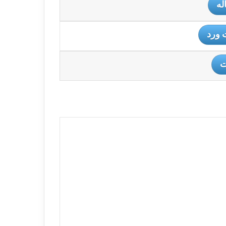
له
 ورد
ت