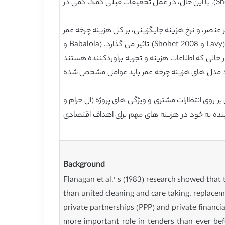
(وانگ و هورنر 2007b، وانگ 2009)، روش غرق شدن صندوق (بولز و همکاران، 1997)، COE روش FFI کافی (Lavy و Shohet 2008). با این حال، در عمل تحقیقات قبلی کمک کمی در
نصر، و نرخ هزینه جایگزینی، بر کل هزینه چرخه عمر
ساختمان. عوامل خارجی، مانند محیط زیست، سن ، شرایط ساخت و ساز و اشغال، همچنین در هزینه های ساختمان در حال اجرا (Lavy و Shohet 2008) تاثیر می گذارد. (Babalola و
پروژه شناخته شده است. این عوامل در جدول 1 نشان داده شده است. در حالی که اطلاعات هزینه و تجربه برآوردکننده هستند
ورد مدل های هزینه چرخه عمر باید عوامل مشخص شده
ی فیزیکی، تکنولوژیکی و اقتصادی پروژه های (Dell’Isola و KERK 1981) وجود دارد. آن بر روی انتظارات مشتری و ویژگی های پروژه (ال حرام و
ه اندازه کافی برای پیش بینی هزینه های آینده به خود در هزینه های مهم برای اهداف اقتصادی
Background
Flanagan et al.’ s (1983) research showed that t
than united cleaning and care taking, replacem
private partnerships (PPP) and private financial
more important role in tenders than ever bef