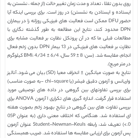
روی بدون تقلا ، تعداد و مدت زمان تغییر حالت (از جمله ، نشستن به
ایستاده و ایستادن به نشستن) در روز است. برای بررسی اینکه آیا
حضور DFU ممکن است فعالیت های فیزیکی روزانه را در بیماران
DPN محدود کند، نتایج این مطالعه به طور گذشته نگاری با
مطالعات قبلی ما که در آن پروتکل نظارت بر فعالیت مشابه برای
نظارت بر فعالیت های فیزیکی در 13 بیمار DPN بدون زخم فعال
انجام، مقایسه شد. (سن: 8 ± 59 سال، BMI: 4/34 ± 6/4 کیلوگرم
در متر مربع).
نتایج به صورت میانگین ± انحراف معیا (SD) بیان می شود. آنالیز
واریانس و آزمون دقيق فيشر (یا chi-square -به صورت مناسب)
برای بررسی تفاوتهای بين گروهی در داده های توصيفی مورد
استفاده قرار گرفت. اندازه گیری های تکراری ا آزمون ANOVA برای
بررسی تفاوت های بین گروهی در نتایج بهبود زخم بصورت هفته
ای استفاده شد. هنگامی که اختلاف معنی داری (به عنوان 05P
<.0) تعریف شد، رابطه Student–Newman–Keuls عنوان آزمون
پس آزمون برای ارزیابی مقایسه ها استفاده شد. ضریب همبستگی