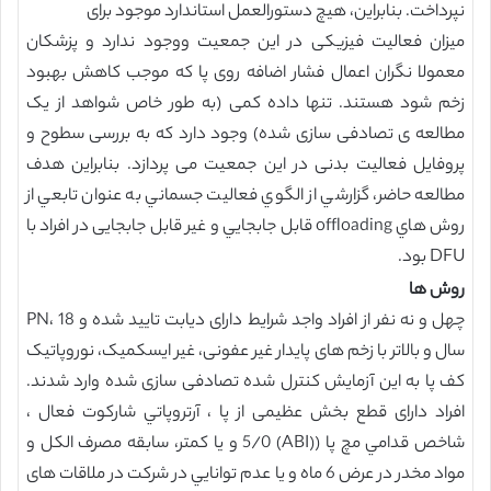
نپرداخت. بنابراین، هیچ دستورالعمل استاندارد موجود برای
میزان فعالیت فیزیکی در این جمعیت ووجود ندارد و پزشکان
معمولا نگران اعمال فشار اضافه روی پا که موجب کاهش بهبود
زخم شود هستند. تنها داده کمی (به طور خاص شواهد از یک
مطالعه ی تصادفی سازی شده) وجود دارد که به بررسی سطوح و
پروفایل فعالیت بدنی در این جمعیت می پردازد. بنابراين هدف
مطالعه حاضر، گزارشي از الگوي فعاليت جسماني به عنوان تابعي از
روش هاي offloading قابل جابجايي و غیر قابل جابجایی در افراد با
DFU بود.
روش ها
چهل و نه نفر از افراد واجد شرایط دارای دیابت تایید شده و PN، 18
سال و بالاتر با زخم های پایدار غیر عفونی، غیر ایسکمیک، نوروپاتیک
کف پا به این آزمایش کنترل شده تصادفی سازی شده وارد شدند.
افراد دارای قطع بخش عظیمی از پا ، آرتروپاتي شارکوت فعال ،
شاخص قدامي مچ پا ((ABI) 5/0 و يا کمتر، سابقه مصرف الکل و
مواد مخدر در عرض 6 ماه و يا عدم توانايي در شرکت در ملاقات های