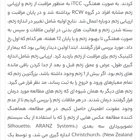
کردند. به صورت هفتگی، iTCC به منظور مراقبت از زخم و ارزیابی
زخم مشابه افراد در گروه RCW برداشته شد و در پایان مراقبت و
ارزیابی زخم دوباره اعمال شد. نتایج اولیه شامل تغییر در اندازه زخم،
بسته شدن زخم و فعالیت های بدنی در اولین ملاقات و سپس به
صورت هفتگی تا بهبود زخم و یا پایان 12 هفته، هر کدام که اول رخ
داد، مورد بررسی قرار گرفتند. ابتدا اولین دیدار زمانی بود که بیمار از
کلینیک زخم برای مراقبت از زخم بازدید کرد. ارزیابی زخم شامل اندازه
گیری طول، عرض و عمق زخم قبل و بعد از جدا کردن باقی مانده
های زخم بود. اگر بیش از 1 زخم وجود داشته باشد، بزرگترین زخم که
تمام معیارهای ورود و خروج را به ثبت رساند، مد نظر قرار می گیرد.
زخم های دیگر به همان شیوه ای که زخم های مطالعه مورد درمان
قرار گرفتند درمان شدند. در هر ملاقات زخم را بررسی کردیم تا از عدم
وجود عفونت اطمینان حاصل کنیم. در هر مطالعه، هماهنگ
کننده مطالعه عکس هایی از زخم را که با استفاده از یک سیستم
تصویربرداری سه بعدی (Silhouette، ARANZ Systems،
Christchurch، (New Zealand اندازه گیری می شد، و توسط یک