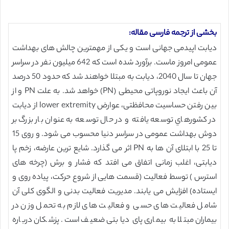
بخشی از ترجمه فارسی مقاله:
دیابت اپیدمی جهانی است و یکی از مهمترین چالش های بهداشت
عمومی امروز ماست. برآورد شده است که 642 میلیون نفر در سراسر
جهان تا سال 2040، دیابت به مبتلا خواهند شد که حدود 50 درصد
آن باعث ایجاد نوروپاتی محیطی (PN) خواهد شد. به علت PN و از
بین رفتن حساسیت محافظتی، عوارض lower extremity از دیابت
در کشورهاي توسعه یافته و در حال توسعه به عنوان بار بزرگ بر
دوش بهداشت عمومی در سراسر دنیا محسوب می شود. و روی 15
تا 25 با ابتلای آن ها به PN اثر می گذارد. شایع ترین عارضه، زخم پا
دیابتی، اغلب زمانی اتفاق می افتد که فشار و برش (چرخه های
استرس ) توسط فعالیت (قسمت هایی از شروع حرکت، پیاده روی و
ایستاده) افزایش می یابند. مدیریت فعالیت بدنی و الگوی کلی آن
شامل فعالیت های حسی و فعالیت های لازم به تحمل وزن در
بیماران مبتلا به بیماری پای دیابتی ضعیف است. پزشکان درباره