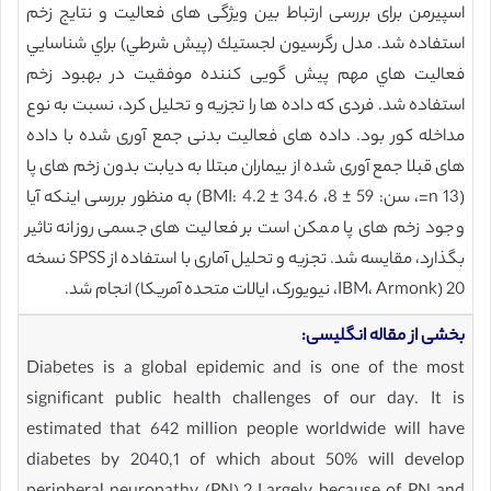
اسپیرمن برای بررسی ارتباط بین ویژگی های فعالیت و نتایج زخم
استفاده شد. مدل رگرسيون لجستيك (پيش شرطي) براي شناسايي
فعاليت هاي مهم پيش گویی کننده موفقيت در بهبود زخم
استفاده شد. فردی که داده ها را تجزیه و تحلیل کرد، نسبت به نوع
مداخله کور بود. داده های فعالیت بدنی جمع آوری شده با داده
های قبلا جمع آوری شده از بیماران مبتلا به دیابت بدون زخم های پا
(13 n=، سن: 59 ± 8، BMI: 4.2 ± 34.6) به منظور بررسی اینکه آیا
وجود زخم های پا ممکن است بر فعالیت های جسمی روزانه تاثیر
بگذارد، مقایسه شد. تجزیه و تحلیل آماری با استفاده از SPSS نسخه
20 (IBM، Armonk، نیویورک، ایالات متحده آمریکا) انجام شد.
بخشی از مقاله انگلیسی:
Diabetes is a global epidemic and is one of the most
significant public health challenges of our day. It is
estimated that 642 million people worldwide will have
diabetes by 2040,1 of which about 50% will develop