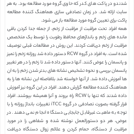
شدندو در پاکت های کدر که حاوی گروه مورد مطالعه بود. به هر
سایت ارائه شد. در زمان تصادفی سازی هماهنگ کننده مطالعه
پاکت برای تعیین گروه مورد مطالعه باز می شود.
همه افراد تحت مراقبت از مراقبت از زخم، از جمله جدا کردن باقی
مانده های زخم و بانداژهای محافظ رطوبت را توسط یک متخصص
مراقبت از زخم دریافت کردند. این روش در مطالعات قبلی توصیف
شده است. به افراد در گروه RCW دستور داده شد روزانه زخم را تمیز
و پانسمان را عوض کنند. آنها دستور داده شد تا زخم را در هر تغییر
پانسمان بررسی و نحوه تشخیص نشانه های بدتر شدن زخم را به ان
ها آموزش داده شد. از آنها خواسته شد بلافاصله این نشانه ها را به
هماهنگ کننده مطالعه گزارش دهند. افراد در این گروه نیز آموزش
داده شدند که تنها با RCW راه بروند و آنرا همیشه بپوشند. افراد
قرار گرفته بصورت تصادفی در گروه iTCC تغییرات بانداژ روزانه را با
توجه به ماهیت غیرقابل جابجایی دستگاه انجام نمی دهند. در
عوض، هر دو دستورالعمل نوشته شده و شفاهی را در مورد
مراقبت از دستگاه، حمام کردن و علائم زوال دستگاه دریافت