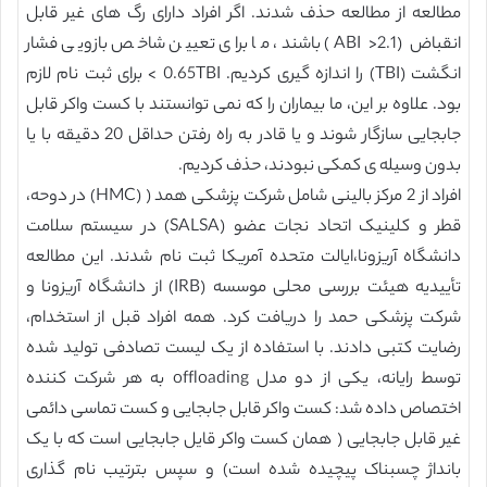
مطالعه از مطالعه حذف شدند. اگر افراد دارای رگ های غیر قابل
انقباض (ABI >2.1) باشند، ما برای تعیین شاخص بازویی فشار
انگشت (TBI) را اندازه گیری کردیم. 0.65TBI > برای ثبت نام لازم
بود. علاوه بر این، ما بیماران را که نمی توانستند با کست واکر قابل
جابجایی سازگار شوند و یا قادر به راه رفتن حداقل 20 دقیقه با یا
بدون وسیله ی كمكی نبودند، حذف كردیم.
افراد از 2 مرکز بالینی شامل شرکت پزشکی همد ( (HMC) در دوحه،
قطر و کلینیک اتحاد نجات عضو (SALSA) در سیستم سلامت
دانشگاه آریزونا،ایالت متحده آمریکا ثبت نام شدند. این مطالعه
تأییدیه هیئت بررسی محلی موسسه (IRB) از دانشگاه آریزونا و
شرکت پزشکی حمد را دریافت کرد. همه افراد قبل از استخدام،
رضایت کتبی دادند. با استفاده از یک لیست تصادفی تولید شده
توسط رایانه، یکی از دو مدل offloading به هر شرکت کننده
اختصاص داده شد: کست واکر قابل جابجایی و کست تماسی دائمی
غیر قابل جابجایی ( همان کست واکر قایل جابجایی است که با یک
بانداژ چسبناک پیچیده شده است) و سپس بترتیب نام گذاری