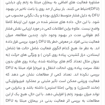
مشاوره فعالیت های اضافی به بیماران مبتلا به زخم پای دیابتی
(DFU)احتیاط می کنند. بار بیش از حد روی پا باعث تاخیر در بهبود
DFU به دلیل فشار متوسط تکراری بوده و یک نگرانی محسوب می
شود. با این حال، داده های منتشر شده در مورد این ارتباط کاملا
واضح نیست. علاوه براین اطلاعات کمی در مورد ارزیابی نقش فشار
کم طولانی مدت در بهبود وجود دارد. چندین مطالعه، میزان
فعالیت بدنی افراد در معرض خطر بالا DFU را مورد بررسی قرار داده
اند. به نظر ما، هیچ کدام الگوی فعالیت شامل حالت ها (شامل
ایستادن، دراز کشیدن، پیاده روی کردن ) و ویژگی های حرکت (به
عنوان مثال تعداد گام های برداشته شده، پیاده روی های بدون
تقلا، سرعت پیاده روی، انحالت انتقال و غیره)را فراد مبتلا به DFU
بررسی نکرده اند. تعداد کمی از مطالعات نشان می دهد که
فعالیت ورزشی ممکن است تأثیر مثبتی بر عملکرد فیزیولوژیکی
(مانند اکسیژن) و روانی (مثلا استرس) داشته باشد و بنابراین می
تواند میزان بهبود زخم را افزایش دهد. با این حال، هیچ یک از این
مطالعات به بررسی اثر فعالیت بدنی در بیماران مبتلا به DFU