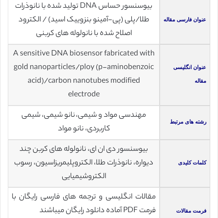
بیوسنسور حساس DNA تولید شده با نانوذرات
طلا/پلی (پی-آمینو بنزوییک اسید) / الکترود
عنوان فارسی مقاله
اصلاح شده با نانولوله های کربنی
A sensitive DNA biosensor fabricated with
gold nanoparticles/ploy (p-aminobenzoic
عنوان انگلیسی
acid)/carbon nanotubes modified
مقاله
electrode
مهندسی مواد و شیمی، نانو شیمی، شیمی
رشته های مرتبط
کاربردی، نانو مواد
بیوسنسور دی ان ای، نانولوله های کربن چند
دیواره، نانوذرات طلا، الکتروپلیمریزاسیون، رسوب
کلمات کلیدی
الکتروشیمیایی
مقالات انگلیسی و ترجمه های فارسی رایگان با
فرمت PDF آماده دانلود رایگان میباشند
فرمت مقالات