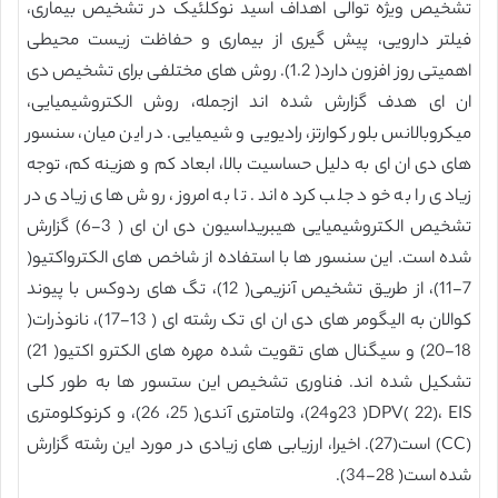
تشخیص ویژه توالی اهداف اسید نوکلئیک در تشخیص بیماری،
فیلتر دارویی، پیش گیری از بیماری و حفاظت زیست محیطی
اهمیتی روز افزون دارد( 1.2). روش های مختلفی برای تشخیص دی
ان ای هدف گزارش شده اند ازجمله، روش الکتروشیمیایی،
میکروبالانس بلور کوارتز، رادیویی و شیمیایی. در این میان، سنسور
های دی ان ای به دلیل حساسیت بالا، ابعاد کم و هزینه کم، توجه
زیادی را به خود جلب کرده اند. تا به امروز، روش های زیادی در
تشخیص الکتروشیمیایی هیبریداسیون دی ان ای ( 3-6) گزارش
شده است. این سنسور ها با استفاده از شاخص های الکترواکتیو(
7-11)، از طریق تشخیص آنزیمی( 12)، تگ های ردوکس با پیوند
کوالان به الیگومر های دی ان ای تک رشته ای ( 13-17)، نانوذرات(
18-20) و سیگنال های تقویت شده مهره های الکترو اکتیو( 21)
تشکیل شده اند. فناوری تشخیص این ستسور ها به طور کلی
DPV( 22)، EIS( 23و24)، ولتامتری آندی( 25، 26)، و کرنوکلومتری
(CC) است(27). اخیرا، ارزیابی های زیادی در مورد این رشته گزارش
شده است( 28-34).