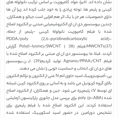
نشان داده اند. اخیرا، مواد کامپوزیت بر اساس ترکیب نانولوله های
کربنی و پلیمر ها، توجه زیادی را به خود جلب کرده اند زیرا آن ها
دارای خصوصیات هر جز با یک اثر هم افزایی است.جیائو و همکاران،
چندین بیوسنسور دی ان ای الکتروشیمیایی مبتنی بر الکترود اصلاح
شده با فیلم کامپوزیت نانولوله کربنی -پلیمر، از جمله،
PDDA/poly (2,6-pyridinedicarboxylic acid)-
MWCNTs(37)،فیلم Poly(l-lysine)/SWCNT ( 38) گزارش
کردند. قبلا، ما بیوسنسور دی ان ای مبتنی بر الکترود اصلاح شده با
فیلم Agnano/PPAA/CNT تولید کردیم(39). این بیوسنسور
های دی ان ای، انتخاب و حساسیت خوبی را نشان می دهند.
پی-آمینوبنزوییک اسید حاوی اتم N غنی از الکترون و تراکم الکترون
بالای گروه کربونیل می باشد و به آسانی بر روی الکترود کربن شیشه
ای توسط cV پلیمریزه می شود. جین و همکاران، از الکترود اصلاح
شده poly (p-ABA) برای بررسی مدل جانوری پارکینسون آزمایشی
استفاده کردند. این الکترود اصلاح شده با فیلم پلیمری برای
تشخیص دوپامین در حضور اسید اسکوربیک استفاده شده