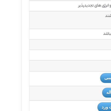
 انرژی های تجدیدپذیر
باشد
یسی
له
 ورد