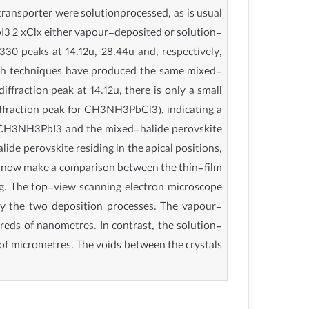
ansporter were solutionprocessed, as is usual
bI3 2 xClx either vapour-deposited or solution-
30 peaks at 14.12u, 28.44u and, respectively,
both techniques have produced the same mixed-
iffraction peak at 14.12u, there is only a small
diffraction peak for CH3NH3PbCl3), indicating a
een CH3NH3PbI3 and the mixed-halide perovskite
lide perovskite residing in the apical positions,
 We now make a comparison between the thin-film
ing. The top-view scanning electron microscope
by the two deposition processes. The vapour-
dreds of nanometres. In contrast, the solution-
ns of micrometres. The voids between the crystals