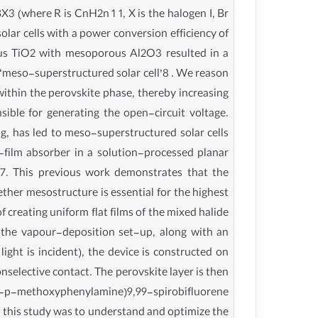
3 (where R is CnH2n 1 1, X is the halogen I, Br
solar cells with a power conversion efficiency of
rous TiO2 with mesoporous Al2O3 resulted in a
a ‘meso-superstructured solar cell’8 . We reason
ithin the perovskite phase, thereby increasing
nsible for generating the open-circuit voltage.
g, has led to meso-superstructured solar cells
n-film absorber in a solution-processed planar
d17. This previous work demonstrates that the
ether mesostructure is essential for the highest
f creating uniform flat films of the mixed halide
 the vapour-deposition set-up, along with an
light is incident), the device is constructed on
nselective contact. The perovskite layer is then
di-p-methoxyphenylamine)9,99-spirobifluorene
f this study was to understand and optimize the