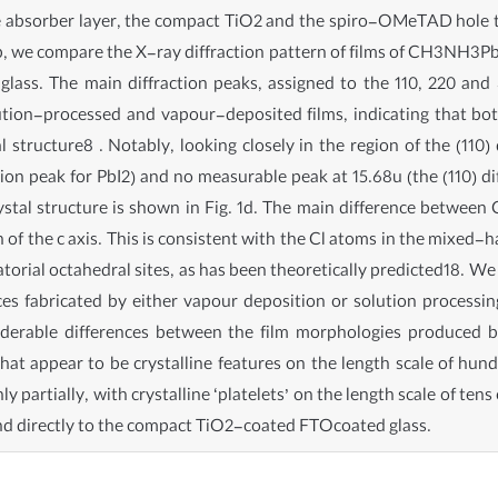
e absorber layer, the compact TiO2 and the spiro-OMeTAD hole tr
 1b, we compare the X-ray diffraction pattern of films of CH3NH3P
ss. The main diffraction peaks, assigned to the 110, 220 and 3
solution-processed and vapour-deposited films, indicating that 
structure8 . Notably, looking closely in the region of the (110) d
action peak for PbI2) and no measurable peak at 15.68u (the (110) 
crystal structure is shown in Fig. 1d. The main difference betw
n of the c axis. This is consistent with the Cl atoms in the mixed-ha
uatorial octahedral sites, as has been theoretically predicted18.
ces fabricated by either vapour deposition or solution process
nsiderable differences between the film morphologies produced 
at appear to be crystalline features on the length scale of hun
y partially, with crystalline ‘platelets’ on the length scale of te
end directly to the compact TiO2-coated FTOcoated glass.