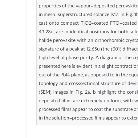
properties of the vapour-deposited perovskit
in meso-superstructured solar cells17. In Fig.
cast onto compact TiO2-coated FTO-coated gla
43.23u, are in identical positions for both 
halide perovskite with an orthorhombic crystal 
signature of a peak at 12.65u (the (001) diffr
high level of phase purity. A diagram of the 
presented here is evident in a slight contractio
out of the PbI4 plane, as opposed to in the eq
topology and crosssectional structure of devi
(SEM) images in Fig. 2a, b highlight the co
deposited films are extremely uniform, with wh
processed films appear to coat the substrate onl
in the solution-processed films appear to ext