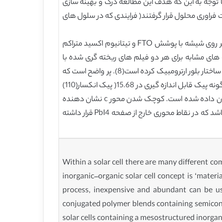
نقره می شود. با توجه به این که هدف این مطالعه درک و بهینه سازی
اذب پروسکایت رسوب دهی شده با بخار است، تیتانیوم اکسید متراکم و انتقال دهنده حفره اسپیرو- OMeTAD تحت فراوری محلول قرار گرفتند( فرایندی که در سلول های
در شکل1 ب،الگوی انکسار اشعه ایکس فیلم های CH3NH3PbI3 2 xClxرسوب دهی شده با بخار یا ریخته گری شده با محلول بر روی شیشه با پوشش FTO و تیتانیوم اکسید متراکم
یب 110،220 و 330 پیک در °14.12،° 28.44و°43.23می باشند، درموقعیت های مشابه برای هر دو فیلم های ریخته گری شده با
محلول و رسوب دهی شده با بخار قرار دارند، این نشان می دهد که هر دو روش تولید پروکسایت هالید ترکیبی مشابه و یکسان با ساختار بلور ارترومبیک کرده است(8). پر واضح است که
با نگاهی دقیق به منطقه پیک انکسار(110) در °14.12، یک پیک کوچک در 12.65 ( پیک انکسار(001) برای PbI2) وجود دارد و هیچ گونه پیک قابل اندازه گیری در 15.68( پیک انکسار(110)
برای CH3NH3PbCl3) وجود نداردو این نشان دهنده سطوح بالایی از خلوص فازی است. نمودار ساختار بلورین در شکل 1 ت نشان داده شده است. کوچک شدن محور c نشان دهنده
تفاوت اصلی بین CH3NH3PbI3 و پروسکایت هالید ترکیبی می باشد. این مطابق با اتم های Clدر پروسکایت هالید ترکیبی می باشد که در نقاط محوری خارج از صفحه PbI4 قرار داشته
Within a solar cell there are many different co
inorganic–organic solar cell concept is ‘materi
process, inexpensive and abundant can be use
conjugated polymer blends containing semiconduc
solar cells containing a mesostructured inorgan