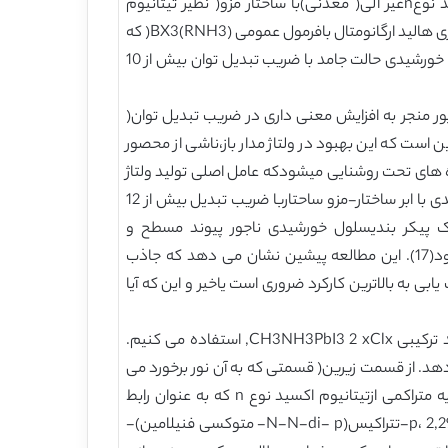
CuInS2 (13) and PbS (14) موثر بوده اند.سلول های خورشیدی رنگ-حساس ،سلولهای خورشیدی هیبریدی حاوی یک اکسید نوعnغیر آلی( معدنی)با ساختار مزو( نظیر تیتانیوم
اکسید)حساس با یک رنگ کمپلکس فلزی یا آلی و یک و یکرساننده حفره ای آلی نوع p(4) می باشند. اخیرا، جاذب های پروسکایت تری هالید ارگانومتال بافرمول عمومی (RNH3)BX3( که
R ،X هالوژن I،Br-Cl و Bسرب یا استرانسیوم می باشد) به جای رنگ در سلول های خورشیدی رنگ-حساس برای تولید سلول های خورشیدی حالت جامد با ضریب تبدیل توان بیش از 10
ور منجر به افزایش معنی داری در ضریب تبدیل توان(
تدلال ما این است که این بهبود در ولتاژ مدار باز،ناشی از محصور
ه های تحت روشنایی میشودکه عامل اصلی تولید ولتاژ
مدار باز است.حذف بیشتر لایه الومینیوم اکسید مزوپور با پخت حرارتی و بهینه سازی بهتر فراوری منجر به تولید سلول های خورشیدی با ابر ساختار-مزو ساحتاربا ضریب تبدیل بیش از 12
ازک(لایه نازک) در یک پیکر بندیسلول خورشیدی ناجور پیوند مسطح و
دووجهی(فراوری شده با محلول) داشته و وقتی که هیچ گونه مزوساختاری استفاده نشود، کارایی آن حدود 5 درصد خواهد بود(17). این مطالعه پیشین نشان می دهد که جاذب
 به بالاترین کارکرد ضروری است یاخیر و این که آیا
در این مطالعه، ما از انباشت بخار( رسوب بخار)دو منبعی به عنوان ابزاری برای تولید فیلم های مسطح یکنواخت پروسکایت هالید ترکیبی CH3NH3PbI3 2 xClx, استفاده می کنیم.
همراه با نمای سلول خورشید p-i-n ناجورپیوند دووجهی و مسطح(شکل 1پ) را نشانمی دهد. از قسمت زیرین( قسمتی که به آن نور برخورد می
کند)، دستگاه بر روی شیشه پوشش دهی شده(FTO) با اکسید قلع آلاییده ‌شده با فلوئور و نیز پوشش دهی شدهبا یک لایه متراکمی ازتیتانیوم اکسید نوع n که به عنوان رابط
الکتروسلکتیو عمل می کند قرارمی گیرد. لایه پروسکایت بر روی لایه فشرده و متراکم نوع n و سپس رساننده حفره ای نوع p، 2,29,7,79-تتراکیس(N-N-di- p- متوکسی فنیلامین)-