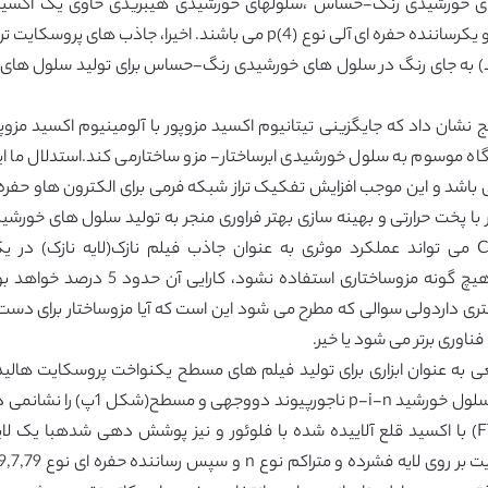
شان داد که جایگزینی تیتانیوم اکسید مزوپور با آلومینیوم اکسید مزوپ
ولتاژ مدار باز 1.1ولت در یک دستگاه موسوم به سلول خورشیدی ابرساختار- مزو ساختارمی کند.اس
می باشد و این موجب افزایش تفکیک تراز شبکه فرمی برای الکترون هاو حفر
درصد می شود(17).به علاوه،CH3NH3PbI3 2 xClx می تواند عملکرد موثری به عنوان جاذب فیلم ن
اردولی سوالی که مطرح می شود این است که آیا مزوساختار برای دست یابی
اوری برتر می شود یا خیر.
شکل 1، تصویری از دستگاه رسوب بخار 