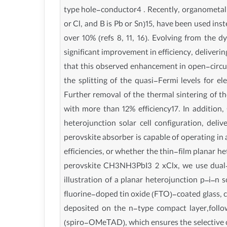
type hole-conductor4 . Recently, organometal t
or Cl, and B is Pb or Sn)15, have been used inst
over 10% (refs 8, 11, 16). Evolving from the
significant improvement in efficiency, deliveri
that this observed enhancement in open-circui
the splitting of the quasi-Fermi levels for el
Further removal of the thermal sintering of t
with more than 12% efficiency17. In addition,
heterojunction solar cell configuration, del
perovskite absorber is capable of operating in 
efficiencies, or whether the thin-film planar he
perovskite CH3NH3PbI3 2 xClx, we use dual-s
illustration of a planar heterojunction p–i–n s
fluorine-doped tin oxide (FTO)-coated glass, co
deposited on the n-type compact layer,follo
(spiro-OMeTAD), which ensures the selective co