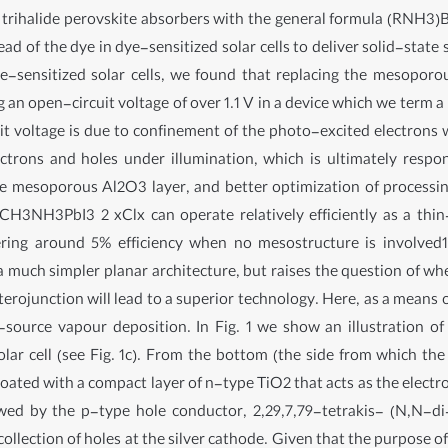
rihalide perovskite absorbers with the general formula (RNH3)BX
ead of the dye in dye-sensitized solar cells to deliver solid-state 
 dye-sensitized solar cells, we found that replacing the mesopo
ng an open-circuit voltage of over 1.1 V in a device which we term 
t voltage is due to confinement of the photo-excited electrons w
ectrons and holes under illumination, which is ultimately respo
he mesoporous Al2O3 layer, and better optimization of processin
 CH3NH3PbI3 2 xClx can operate relatively efficiently as a thi
ivering around 5% efficiency when no mesostructure is involve
a much simpler planar architecture, but raises the question of wh
terojunction will lead to a superior technology. Here, as a means o
ource vapour deposition. In Fig. 1 we show an illustration of
olar cell (see Fig. 1c). From the bottom (the side from which the 
ated with a compact layer of n-type TiO2 that acts as the electro
wed by the p-type hole conductor, 2,29,7,79-tetrakis- (N,N-
llection of holes at the silver cathode. Given that the purpose o