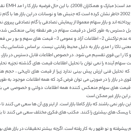
وجود دارد 
در نتیجه، برای بازار کا ر ا مد و کافی، ماگاسون و ویدیک 2002 خاطر نشان کرده است که جنبش ها و نوس
پرداخته اند و بازار سهام معمولا از پیمایش تصادفی یا گام تصادفی پیروی نمی ک
 قابل دسترس به طور کامل در قیمت سهام در هر نقطه زمانی منعکس شده و
فاما 1970). EMH به سه شرط زیر بستگی دارد 1- هزینه عدم تراکن
ر و کا ر ا یی قوی تقسیم می شود. در خصوص اطلاعات قابل دسترس در بازار، ه
مت سهام آینده را نمی توان با تحلیل اطلاعات قیمت های گذشته تجزیه تح
 نشان می دهد که تحلیل فنی ارزش پیش بینی ندارد زیرا از قیمت های تاریخی ، 
 و ایروین 2004). کا ر ا یی نیمه قوی در بازار را در صورتی می توان فرض کرد که همه اطل
د که قیمت های سهام منعکس کننده همه اطلاعات دولتی و خصوصی می باشن
ر این بازار غیر ممکن است
ین باور نمی باشند که بازار کاملا بازار است. از اینر وی آن ها سعی می کنند تا 
 تا ریسک های بیشتری را کنند. مکتب های فکری مختلف سعی می کنند تا با
هام پیشرفته و نو ظهو ر به کار رفته است. اگرچه بیشتر تحقیقات در بازار ها