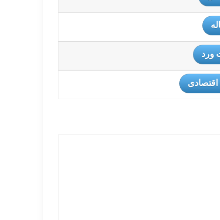
له
 ورد
اقتصادی