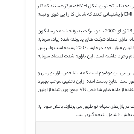
شده است که نیاز مبرمی به بازار های نو ظهور وجود دارد( مبارک و همکاران 2008). در بازار های نو ظهو ر، مطالعات تجربی و آزمایشی عمدتا بر کم ترین شکل EMHمتمرکز هستند که کا ر
ا یی شکل ضعیف بازاراست. در صورتی که شواهد موید کا ر ا یی شکل ضعیف بازار نباشند، آنگاه آن ها می توانند به طور بهتری EMH را پشتیبانی کنند که شامل کا ر ا یی قوی و نیمه
بازار بو ر س ویتنام با بازارس بو ر س هوچیمین معرف (HOSE) یکی از بازار های بو ر س نو ظهور می باشد. اولین معامله HOSE در 28 ژولای 2000 با دو شرگت پذیرفته شده در سایگون
 دارای تعداد شرکت های پذیرفته شده زیاد، سرمایه
سازی بازاری و حجم مبادله فراوانی بوده است. از سوی دیکر، دارای نوسانات بسیاری است و شا خص بازار بو ر س و سهام ویتنام به بالاترین میزان خود در مارس 2007 رسیده است ولی پس
م وجود داشته است. این بازاربه شدت اعتماد سرمایه
 بررسی این موضوع است که آیا شا خص بازار بو ر س و
سهام نو ظهور است. نتایج بدست امده از این تحقیق موجب بهبود
ارزش مدل کا ر ا یی مالی فعلی می شود. برای این منظور ما از ازمون خود همبستگی، ازمون تصادفی بودن و نسبت واریانس با استفاده از داده های شا خص VN جمع اوری شده از اولین
 در بازارهای سهام نو ظهور می پردازد. بخش سوم به
یری است