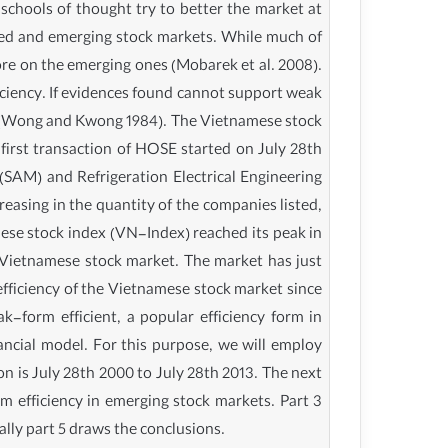
 schools of thought try to better the market at
loped and emerging stock markets. While much of
ore on the emerging ones (Mobarek et al. 2008).
iciency. If evidences found cannot support weak
cy (Wong and Kwong 1984). The Vietnamese stock
irst transaction of HOSE started on July 28th
SAM) and Refrigeration Electrical Engineering
easing in the quantity of the companies listed,
ese stock index (VN-Index) reached its peak in
he Vietnamese stock market. The market has just
e efficiency of the Vietnamese stock market since
k-form efficient, a popular efficiency form in
ancial model. For this purpose, we will employ
ion is July 28th 2000 to July 28th 2013. The next
rm efficiency in emerging stock markets. Part 3
lly part 5 draws the conclusions.