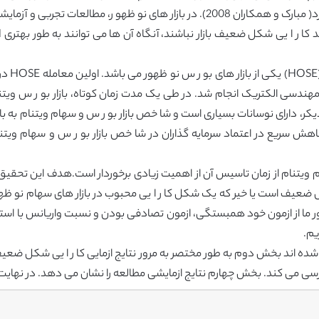
سی الکتریک انجام شد. در طی یک مدت زمان کوتاه، بازار بو ر س ویتنام
هش سریع در اعتماد سرمایه گذاران در شا خص بازار بو ر س و سهام ویتنا
هام ویتنام از زمان تاسیس آن از اهمیت زیادی برخوردار است.هدف این تحقیق
HOSE) دارای کا ر ا یی شکل ضعیف است یا خیر که یک شکل کا ر ا یی محبوب در بازار های 
ه اند بخش دوم به طور مختصر به مرور نتایج ازمایی کا ر ا یی شکل ضعیف
ند. بخش چهارم نتایج ازمایشی مطالعه را نشان می دهد. در نهایت بخش 5 شامل نتیجه گ