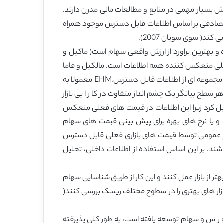
که بیان می دارد بازار بورس و سهام نا کا ر ا مد است( مبارک و همکاران 2008). با این حال فرضیه بازار کا ر ا مد EMH نقش بسیار مهمی در منابع و مطالعات مالی مدرن دارند.
انات در این بازار ها با گام تصادفی بر اساس اطلاعات قابل دسترس موجود همراه
ند( سوی سویان 2007).
 بهترین براورد از ارزش واقعی سهام است( ماکیل و
ش 2- اطلاعات آزاد و عمومی 3- قیمت های سهم و بو ر س فعلی منعکس کننده همه اطلاعات است. مالکیل و فاما
(1970) استدلال می کند که نقض این شرایط لزوما به معنی ناکا ر ا مدی بازار به دلیل محیط رقابتی نیست. بر اساس شناسایی یک مجموعه ای از اطلاعات قابل دسترس،EHM معمولا به
ر سطح بیانگر یک چشم انداز متفاوت در کا ر ا یی بازار
لیل کرد زیرا این اطلاعات در قیمت های فعلی منعکس
حجم ها و یا نرخ های بهره برای پیش بینی قیمت های سهام
اعات موجود به طور عمومی توسط قیمت های بازاری فعلی قابل دسترس
د. بر این اساس استفاده از اطلاعات داخلی، تحلیل
بهتر از بازار عمل کنند و این کار از طریق شناسایی سهام
زار های بهتری را در سطوح مختلف ریسک بررسی کنند(
ی بو ر س و سهام توسعه یافته است، به طور کلی پذیرفته