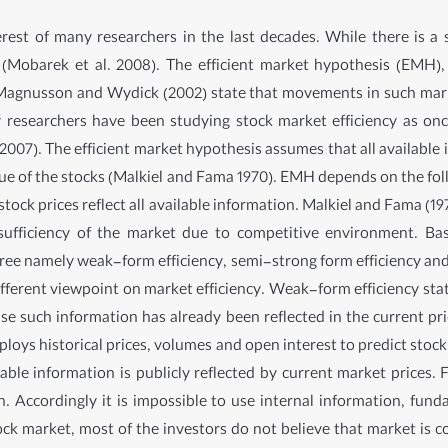
erest of many researchers in the last decades. While there is a 
ent (Mobarek et al. 2008). The efficient market hypothesis (EMH)
ket, Magnusson and Wydick (2002) state that movements in such ma
 researchers have been studying stock market efficiency as onc
2007). The efficient market hypothesis assumes that all available i
alue of the stocks (Malkiel and Fama 1970). EMH depends on the fol
 stock prices reflect all available information. Malkiel and Fama (
sufficiency of the market due to competitive environment. Base
ree namely weak-form efficiency, semi-strong form efficiency and 
ifferent viewpoint on market efficiency. Weak-form efficiency sta
use such information has already been reflected in the current pri
mploys historical prices, volumes and open interest to predict stoc
ilable information is publicly reflected by current market prices. 
on. Accordingly it is impossible to use internal information, fun
ock market, most of the investors do not believe that market is co