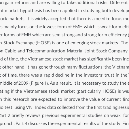
n gain returns and are willing to take additional risks. Different
icient market hypothesis has been applied in studying both deve
ck markets, it is widely accepted that there is a need to focus m
s mainly focus on the lowest form of EMH which is weak form eff
her forms of EMH which are semistrong and strong form efficien
h Stock Exchange (HOSE) is one of emerging stock markets. The f
on Cable and Telecommunication Material Joint Stock Company (
 of time, the Vietnamese stock market has significantly been incr
e other hand, it has gone through many fluctuations; the Vietnam
 of time, there was a rapid decline in the investors’ trust in t
middle of 2009 (Figure 1). As a result, it is necessary to study th
gating if the Vietnamese stock market (particularly HOSE) is wea
 this research are expected to improve the value of current fin
io test, using VN-Index data collected from the first trading sess
Part 2 briefly reviews previous experimental studies on weak-fo
oach. Part 4 discusses the experimental results of the study. Fina