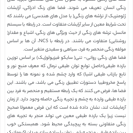
رنگی انسان تعریف می شوند. فضا های رنگ ادراکی، آرایشات
ژئومتریک از تراشه های رنگی( یا مدل های هندسی) می باشند که
تحت شرایط معین از سایر آرایشات متفاوت است. در رابطه با سیستم
مانسل، ترشه های رنگی از حیث ویژگی های رنگی، اشباع و مقدار(
روشنایی) متفاوت می باشند. در رابطه با NCS، آن ها بر اساس
مولفه رنگی منحصر به فرد، سیاهی و سفیدی متغیر است.
فضا های رنگی روانی- تنی( سایکو فیزیولوژیک) بر اساس توزین
بازده طیفی(حاصل توابع توان طیفی نرمال که معرف منبع نور و
تابع بازتاب طیفی اشیا) که وارد چشم شده و نمونه ها را توسط
پاسخ مخروطییا دستورات تطبیق رنگی می باشد، می باشند. این
فضا ها، فرض می کنند که یک رابطه مستقیم و منحصر به فرد بین
بازده طیفی وارده به چشم و تجربه رنگی حاصله وجود دارد. از زمان
آزمایشات لند، نشان داده شده است که این فرض معمولا صحیح
نیست زیرا یک بازده طیفی معین می تواند منجر به تجربه های
رنگی متفاوتی بسته به پیچیدگی محیط شود. همبستکی خوب
بین بازده طیفی و تجربه را می توان با ساده سازی میدان اکروماتیک