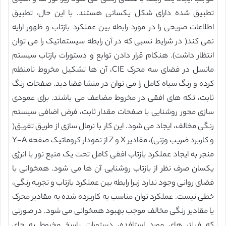
تطبیق شده دارای شکل یکسانی هستند. با این حال، تطبیق
اطلاعات صریحی را در مورد رابطه بین عملکرد بازتاب و ظهور ارایه
نمی کند( در شرایط نسبی که در آن رابطه سیستماتیک را می توان
انتظار داشت). هنکام قرار دادن توابع و دستورات بازتاب سیستم
مانسل در فضای سه محرک CIE، آن ها تشکیل مخروط نامنظم
کرده و رنگ سیاه کامل را می توان در منشا فضا دید. صفحات رنگ
ثابت، تکه های افقی در مخروط مضاعف می باشند. برای عمودی
سازی محور روشنایی با صفحات مقدار ثابت، فرض اضافی سیستم
رنگی مخالف، ایجاد می شود. این کار با نرمال سازی از طریق تفریق(
و کاربرد ضریب وزنی)، مقادیر X و Z از نمودار کروماتیک صفحه Y-A
منجر به ایجاد عملکرد بازتاب افقی کامل تحت یک منبع نور با انرژی
یکسان صرف نظر از بازتاب روشنایی آن ها می شود. همخوانی با
فضای روانی وجود ندارد زیرا رابطه بین عملکرد بازتاب و تجربه رنگی،
خطی نیست. عملکرد توان مناسب به کاربرده شده به مقادیر محرک
یا مقادیر رنگی مخالف موجب بهبود همخوانی می شود. در صورتی
که فیلتر های مورد استافده، دستورات پاسخ مخروط به جای