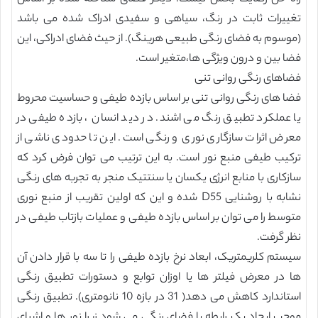
تغییرات ثابت در رنگ، سیاهی و سفیدی ادراک شده می باشد
(موسوم به فضای رنگی طبیعی هرینگ). از حیث فضای ادراکی، این
فضا بین و درون ویژگی ها،متغیر است.
فضاهای رنگی روانی تنی
فضا های رنگی روانی تنی بر اساس بازده طیفی و حساسیت محروط
یا عملکرد تطبیق رنگ می اشند. در دید انسان ، بازده طیفی در
معرض اثرات سازگاری نوری و رنگی است. این تا حدودی ناشی از
ترکیب طیفی منبع نور است. به این ترتیب می توان فرض کرد که
سازکاری با منابع انرژی یکسان یا سنتتیک منجر به تجربه های رنگی
نشابه با روشنایی D55 شده و این که اولین تقریب از منبع نوری
متوسط را می توان بر اساس بازده طیفی و عملیات بازتاب طیفی در
نظر گرفت.
سیستم کلریمتریک، ابعاد نرخ بازده طیفی را تا سه با قرار دادن آن
ها در معرض فیلتر ها یا اوزان توابع و دستورات تطبیق رنگی
استاندارد کاهش می دهد( 31 در بازه 10 نانومتری). تطبیق رنگی
موجب ایجاد یک رابطه با فضای رنگی می شود زیرا نور ها و اشیای