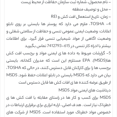
– نام محصول، شماره ثبت سازمان حفاظت از محیط زیست
– محل و توصیف منطقه
– زمان، تاریخ استعمال افت کش و REI
4- TOSHA، ملزم می دارد که پوستر ها بایستی بر روی تابلو
اعلانات: وضعیت ایمنی عمومی تنسی و حفاظت از سلامتی شغلی و
وضعیت اگاهی از مواد شیمیایی تنسی قرار گیرد. برای اطلاعات
بیشتر با ادراه کار تنسی در 615-7412793 تماس بگیرید
5- گزارشات مربوط به داده ها ی ایمنی مواد و برچسب افت کش
ها(MSDS). EPA مستلزم این است که مدیران گلخانه، بایستی
برچسب ها را برای کارکنان قابل دسترس کنند، در حالی که TOSHA،
بیان می دارد که MSDS بایستی در تابلو اعلانات حفظ شود. MSDS
از طریق عرضه کننده ها ی افات کش ها قابل دسترس است
دیتاشیت های ایمنی مواد MSDS
MSDS برای کسب و کار ها در راستای مقابله با افت کش ها ی
خطرناک نیاز است. هدف اصلی، ارایه ابزاری برای برقراری ارتباطات در
خصوص مواد خطرناک مورد استفاده است. MSDS از شرکت های