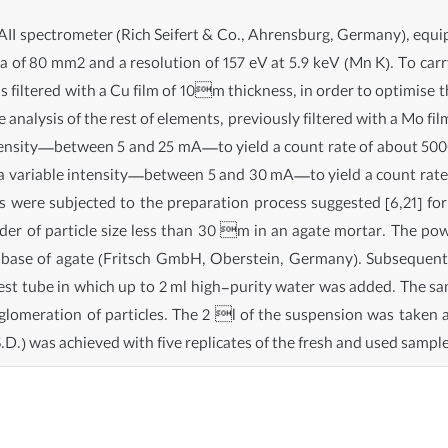
AII spectrometer (Rich Seifert & Co., Ahrensburg, Germany), equi
rea of 80 mm2 and a resolution of 157 eV at 5.9 keV (Mn K). To ca
 filtered with a Cu film of 10m thickness, in order to optimise t
nalysis of the rest of elements, previously filtered with a Mo fi
ntensity—between 5 and 25 mA—to yield a count rate of about 500
 a variable intensity—between 5 and 30 mA—to yield a count rate
ere subjected to the preparation process suggested [6,21] for 
der of particle size less than 30 m in an agate mortar. The po
a base of agate (Fritsch GmbH, Oberstein, Germany). Subsequent
est tube in which up to 2 ml high-purity water was added. The s
glomeration of particles. The 2 l of the suspension was taken an
D.) was achieved with five replicates of the fresh and used sample