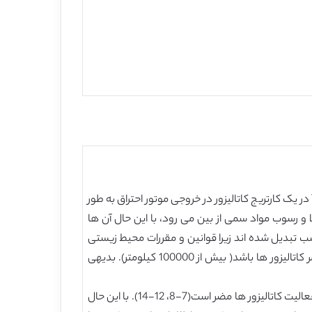
کاتالیزور سه راهه یکی از رایج ترین روش ها برای رعایت قوانین مربوط به کاهش انتشار گاز های سمی به هوا می باشد. نصب TWC در یک کارتریج کاتالیزور در خروجی موتور احتراق به طور
اکسید می شود. اگرچهTWC تحت شرایط نامطلوب دمای بالا و رسوب مواد سمی از بین می رود، با این حال آن ها
سب تبدیل شده اند زیرا قوانین و مقررات محیط زیستی
شدید تر شده است. در نتیجه، دوام کاتالیزور را باید در صورتی افزایش داد که نیاز به کاهش میزان انتشار آلودگی در طی طول عمر کاتالیزور ها باشد( بیش از 100000 کیلومتر). بدیهی
غیر فعال سازی از طریق اثرات حرارتی یک روش شناخته شده است:ذوب اجزای فعال موجب کاهش سطح ویژه ای می شود که برای فعالیت کاتالیزور ها مضر است(7-8، 12-14). با این حال