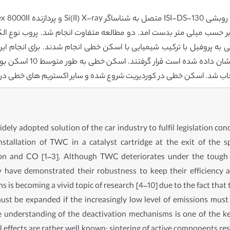
 به پروفیل با ترکیب شیمیایی با اسکن خطی انجام شدند. برای انجام این
قطعات در گیرنده نمونه هم
ly adopted solution of the car industry to fulfil legislation c
nstallation of TWC in a catalyst cartridge at the exit of the s
n and CO [1–3]. Although TWC deteriorates under the tough c
 have demonstrated their robustness to keep their efficiency a
is becoming a vivid topic of research [4–10] due to the fact that t
ust be expanded if the increasingly low level of emissions must be
he understanding of the deactivation mechanisms is one of the k
effects are rather well known: sintering of active components result