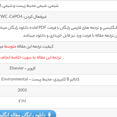
شیمی، شیمی محیط زیست و شیمی کا
غیرفعال کردن، TWC ،CePO4
سی و ترجمه های فارسی رایگان با فرمت PDF آماده دانلود رایگان میباشند
رجمه مقاله با فرمت ورد نیز قابل خریداری و دانلود میباشد
کیفیت ترجمه این مقاله
متوسط
می
ترجمه این مقاله به سورت خلاصه انجام
الزویر – Elsevier
کاتالیز B کاربردی: محیط زیست – Applied Catalysis B: Environmental
2003
F711
دانلود رایگان مقاله انگل