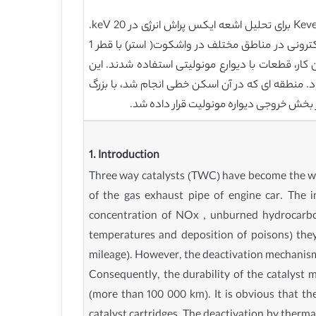
تحلیل SEM-EDS بر روی یک میکروسکوپ الکترونی روبشی ISI-DS-130 متصل به شناساگر Si(II) X-ray و پردازنده Kevex 8000II برای تحلیل اشعه ایکس پراش انرژی در 20 keV.
انجام شد. نمونه ها با شکستن در مونولیت با ابعاد بر حسب میلی متر بدست امد. دو مطالعه متفاوت انجام شد. پروب نوع الکترونی در مناطق مختلف در واشکوت( استر) با قطر 1
 کار، قطعات با دیوارع مونولیتی استفاده شدند. این
انند آن چه که در شکل نشان داده شده است قرار گرفتند. اسکن خطی به طور متوسط 10 اسکن بود. منطقه ای که در آن اسکن خطی انجام شد، با بزرگ
1. Introduction
Three way catalysts (TWC) have become the wide
of the gas exhaust pipe of engine car. The i
concentration of NOx , unburned hydrocarbo
temperatures and deposition of poisons) they
mileage). However, the deactivation mechanisms 
Consequently, the durability of the catalyst m
(more than 100 000 km). It is obvious that t
catalyst cartridges. The deactivation by thermal 