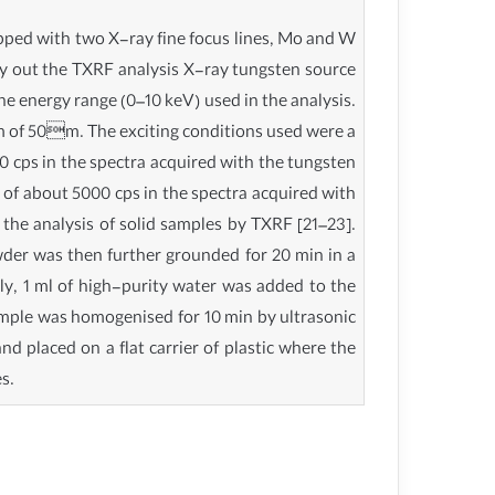
pped with two X-ray fine focus lines, Mo and W
rry out the TXRF analysis X-ray tungsten source
he energy range (0–10 keV) used in the analysis.
lm of 50m. The exciting conditions used were a
0 cps in the spectra acquired with the tungsten
 of about 5000 cps in the spectra acquired with
the analysis of solid samples by TXRF [21–23].
wder was then further grounded for 20 min in a
ly, 1 ml of high-purity water was added to the
ample was homogenised for 10 min by ultrasonic
d placed on a flat carrier of plastic where the
s.