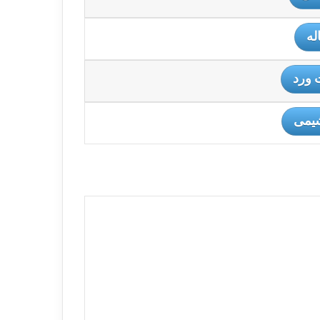
له
 ورد
شیمی