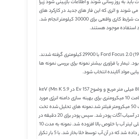
م ترین آلاینده ها می باشند. این مطالعات باید به روز رسانی شوند و اطلاعات بازبینی شود زیرا
ه می شوند و اثری که این فاز های جدید در کارکرد های
مختلف اگزوز دارند، بررسی نشده اند. این مطالعه به بررسی آلاینده های موجود در کاتالیزور های سه راهه واقعی قدیمی و پیر تحت شرایط کاری واقعی برای 30000 کیلومتر انجام شد.
محفظه کاتالیزوری یک ماشین بنزینی معمولا دارای دو مونولیت است. نمونه ها از چند میلی متری مونولیت مبدل نوع Ford Focus 2.0 (1999 model) با 29900 کیلومتری گرفته شدند.
تیمار یا فراوری بیشتر نمونه برای بررسی نمونه ها
ی مواد آلاینده انتخاب شود.
تحلیل TXRF در طیف سنج Seifert EXTRAII مجهز به خطوط اشعه ایکس با آند های MO-W و شناساگر Si(Li)با سطح فعال 80 میلی متر مربع و وضوح 157 Ev در 5.9 keV (Mn K
انجام شد. برای انجام تحلیل TXRF، منابع تنکستن اشعه ایکس برای تعیین p استفاده شد. تابش یا اشعه با فیلم مسی با ضخامت 10 میکرومتری برای بهینه سازی دامنه انرژی مورد
استفاده در تحلیل فیلتر شد. منبع مولیبدن اشعه ایکس برای تحلیل بقیه عناصر استفاده شد که قبلا با فیلم مولببدن با ضخامت 50 میکرومتر فیلتر شد.نمونه های تحلیل شده تخت
فرایند آماده سازی برای تحلیل نمونه های جامد با تحلیل TXRF قرار گرفتند. اولا، 10 میلی گرم نمونه به اندازه کم تر از 30 میکرومتر در آسیاب آگات پودر شد. سپس پودر برای 20 دقیقه در
یک آسیاب مرتعش دارای آگات و توپ خرد شد. سپس 1 میلی لیتر آب با خلوص بالا به لوله آزمایش اضافه شد که در آن بیش از 2 میلی لیتر آب با خلوص بالا افزوده شد. نمونه به مدت 10
دقیقه با تجزیه التراسنونیک برای انتشار ذره ها هموژنیزه شد. 2 میکرو لیتر سوسپانسیون ایجاد شده و بر روی حامل پلاستیکی قرار داده شد که در آن آب توسط خلا بخار شد. با 5 بار تکرار