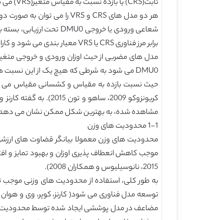
ثابت(CRS) یا بازده نسبت به مقیاس متغیر(VRS) می باشند.
هر دو مدل های CRS و VRS ر
برابر مرز فناوری CRS یا VRS معیار بندی می شود و کارایی شعاعی DMU0 به صورت مهم ترین ضریب بهبود نسبی به بردار ورودی یا خروجی آن در فناوری تفسیر می شود.
مشاهده شده، به بهترین شکل ممکن نشان می دهد.
1-1 محدودیت های وزن
محدودیت های وزن معمولا بیانگر قضاوت های ارزش
2015، نانوسیلیوس و همکاران 2008).
به طور کلی، استفاده از محدودیت های وزنی موجب تغ