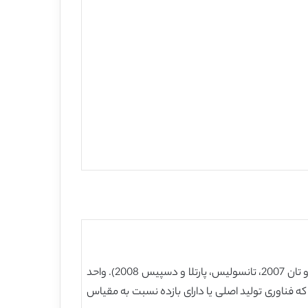
تحلیل پوششی داده ها(DEA) یک رویکرد غیر پارامتری برای ارزیابی کارایی و بهره وری واحد های سازمانی می باشد( کوپر، سیفورد و تان 2007، تانسولیس، پارتلا و دسپیس 2008). واحد
مبنای این فرض هستند که فناوری تولید اصلی یا دارای بازده نسبت به مقیاس