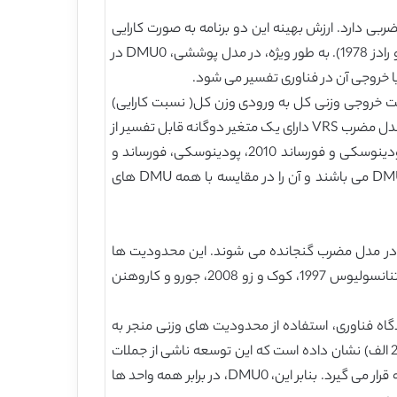
 های مضربی دارد. ارزش بهینه این دو برنامه به صورت کارایی
شعاعی ورودی یا خروجی DMU0 تحت ارزیابی، بسته به جهت حل مدل ها تفسیر می شود( بانگر، گارنز و کوپر 1984، کارنز و کوپر و رادز 1978). به طور ویژه، در مدل پوششی، DMU0 در
ضرب ها) بیان می شوند. مدل مضربی CRS موجب بیشینه سازی نسبت خروجی وزنی کل به ورودی وزن کل( نسبت کارایی)
DMU0 می شود به شرطی که هیچ یک از این نسبت ها در همه واحد های تصمیم گیری مشاهده شده بیش از مقدار 1 نباشند. مدل مضرب VRS دارای یک متغیر دوگانه قابل تفسیر از
حیث نسبت بازده به مقیاس و کشسانی مقیاس می باشد( بانکر و همکاران 1984،پودینوسکی، چمبرز، اتیسی، دینکو 2016، پودینوسکی و فورساند 2010، پودینوسکی، فورساند و
کریونزوکو 2009، ساهو و تون 2015). به گفته کارنز و همکاران(1978)، اوزان خروجی و ورودی بهینه، مطلوب ترین اوزان برای DMU0 می باشند و آن را در مقایسه با همه DMU های
در مدل مضرب گنجانده می شوند. این محدودیت ها
موجب کاهش انعطاف پذیری اوزان و بهبود تمایز و افتراق مدل تحلیل پوششی داده ها می شود( الن، اتانسوپولوس، دیسون و تنانسولیوس 1997، کوک و زو 2008، جورو و کاروهنن
اه فناوری، استفاده از محدودیت های وزنی منجر به
توسعه مدل فناوری می شود( کارنز، کوپر، وی و هوان 1989، هالم و کرونهن 2000، رول، کوک و گولنی 1991). پودینوسکی(2004 الف) نشان داده است که این توسعه ناشی از جملات
مضاعف در مدل پوششی ایجاد شده توسط محدودیت های وزنی می باشد و این که واحد تصمیم گیری در مرز فناوری توسعه یافته قرار می گیرد. بنابر این، DMU0، در برابر همه واحد ها