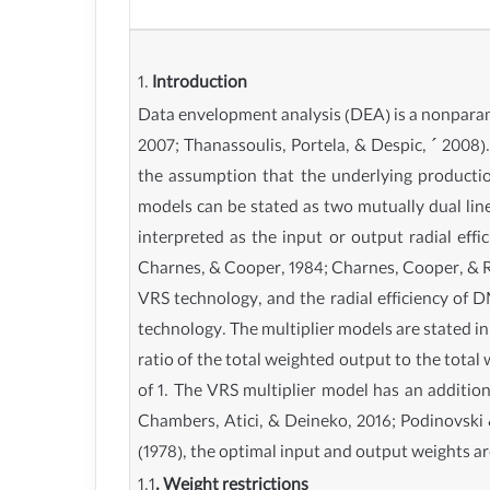
1.
Introduction
Data envelopment analysis (DEA) is a nonparame
2007; Thanassoulis, Portela, & Despic, ´ 2008
the assumption that the underlying productio
models can be stated as two mutually dual lin
interpreted as the input or output radial ef
Charnes, & Cooper, 1984; Charnes, Cooper, & R
VRS technology, and the radial efficiency of D
technology. The multiplier models are stated i
ratio of the total weighted output to the tota
of 1. The VRS multiplier model has an additiona
Chambers, Atici, & Deineko, 2016; Podinovski 
(1978), the optimal input and output weights a
1.1
. Weight restrictions