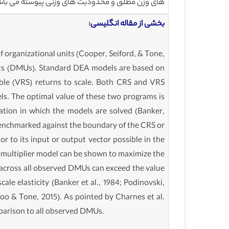
های وزن مطلق و محدودیت های وزنی پیوسته می باشد
بخشی از مقاله انگلیسی:
 organizational units (Cooper, Seiford, & Tone,
units (DMUs). Standard DEA models are based on
able (VRS) returns to scale. Both CRS and VRS
ls. The optimal value of these two programs is
ation in which the models are solved (Banker,
benchmarked against the boundary of the CRS or
r to its input or output vector possible in the
S multiplier model can be shown to maximize the
o across all observed DMUs can exceed the value
ale elasticity (Banker et al., 1984; Podinovski,
oo & Tone, 2015). As pointed by Charnes et al.
mparison to all observed DMUs.