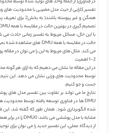
در فناوری( از جمله واحد های تولید شده توسط محدودی
تفسیر کارایی از حیث مدل مضربی با محدودیت های وزن
همگن و غیر پیوست
تصمیم گیری در بهترین حالت در مقایسه با همه DMU های مشاهده شده است( پودینوسکی 2001 الف).
می کند. مثال های مربوط به این را می توان در مقاله پودینوسکی(1999، 2001 الف)، پودینوسکی و التانسپولوس 1998 و اخیرا مطالعه خلیلی، کامانهو، 
1-2 اهمیت
توسط محدودیت های وزنی نشان می دهد. این نتیجه د
جست و جو کنیم.
شده الگوبرداری شود. همان طور که گفته شد، این ف
مشابه با مدل پوششی می باشد: DMU0 را در برابر همه DMU ها در فناوری توسعه یافته برای همه انواع محدودیت های وزنی معیار بندی می کند.
از دیدگاه عملی، این تفسیر جدید را می نوان برای توج