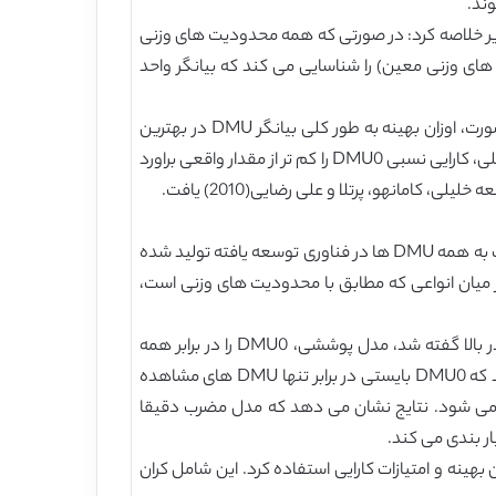
ند.
زیر خلاصه کرد: در صورتی که همه محدودیت های وزنی
در محدودیت های وزنی معین) را شناسایی می کند که بیانگر واحد
با این حال، مسائل مربوط به تفسیر زمانی حادث می شوند که حداقل یک محدودیت وزنی، غیر همگن یا پیوسته باشد. در این صورت، اوزان بهینه به طور کلی بیانگر DMU در بهترین
حالت در مقایسه با همه DMU های مشاهده شده نمی باشد. در نتیجه، ارزش بهینه مدل مضربی با این محدودیت وزنی، به طور کلی، کارایی نسبی DMU0 را کم تر از مقدار واقعی براورد
در این مقاله ما نشان می دهیم که به ازای هر گونه محدودیت های وزنی، اوزان بهینه مدل مضرب DMU0 را در بهترین حالت نسبت به همه DMU ها در فناوری توسعه یافته تولید شده
میان انواعی که مطابق با محدودیت های وزنی است،
نتایج ما می تواند بر تفاوت بین تفسیر مدل های پوششی و مضربی با محدودیت های وزنی غلبه کند. در واقع، همان طور که در بالا گفته شد، مدل پوششی، DMU0 را در برابر همه
DMU ها در فناوری توسعه یافته توسط محدودیت های وزنی معیار بندی می کند. با این حال، تفسیر مدل مضربی فرض می کند که DMU0 بایستی در برابر تنها DMU های مشاهده
 نمی شود. نتایج نشان می دهد که مدل مضرب دقیقا
هینه و امتیازات کارایی استفاده کرد. این شامل کران