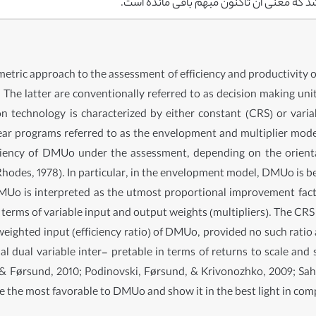
 که معنی آن تاکنون مبهم باقی مانده است.
tric approach to the assessment of efficiency and productivity of
). The latter are conventionally referred to as decision making 
n technology is characterized by either constant (CRS) or vari
ear programs referred to as the envelopment and multiplier mode
ficiency of DMUo under the assessment, depending on the orient
hodes, 1978). In particular, in the envelopment model, DMUo is 
MUo is interpreted as the utmost proportional improvement facto
n terms of variable input and output weights (multipliers). The CR
l weighted input (efficiency ratio) of DMUo, provided no such rati
l dual variable inter- pretable in terms of returns to scale and sc
& Førsund, 2010; Podinovski, Førsund, & Krivonozhko, 2009; Sah
re the most favorable to DMUo and show it in the best light in co