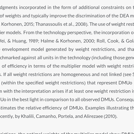
udgments incorporated in the form of additional constraints on 
y of weights and typically improve the discrimination of the DEA m
Korhonen, 2015; Thanassoulis et al., 2008). The use of weight rest
ier models. From the technology perspective, the incorporation of 
ei, & Huang, 1989; Halme & Korhonen, 2000; Roll, Cook, & Golan
e envelopment model generated by weight restrictions, and t
arked against all units in the technology (including those gene
 of efficiency in terms of the multiplier model with weight rest
If all weight restrictions are homogeneous and not linked (see Se
 (within the specified weight restrictions) that represent DMUo 
ith the interpretation arises if at least one weight restriction i
o in the best light in comparison to all observed DMUs. Conseque
timates the relative efficiency of DMUo. Examples illustrating th
ently, by Khalili, Camanho, Portela, and Alirezaee (2010).