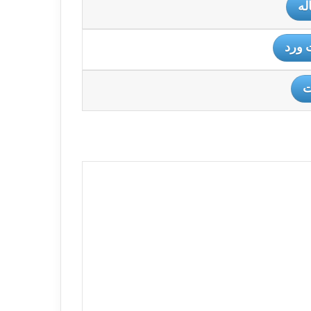
له
 ورد
ت