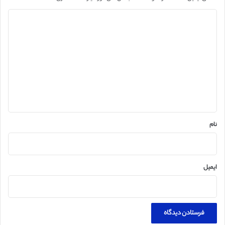
د
ی
د
گ
ا
ه
*
نام
ایمیل