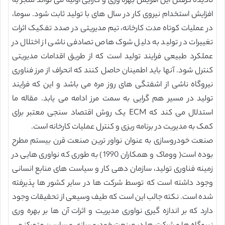
نادیده گرفتن این افزایش بهره وری و کارایی اولیه می تواند منجر به
افزایش استخدام نیروی کار در سال های با تولید ثابت شود. سوما،
در عملیات کوتاه مدت کارخانه، تیم مدیریتی در صدد تفکیک اثرات
تغییرات در تولید به دلیل شوک هاص تصادفی ناشی از اختلال در
عملکرد طبیعی فرایند تولید است که از طریق اقدامات مدیریتی
کنترل شود. آنها باید اطمینان حاصل کنند که انحراف از مرز فناوری
نیروگاه ناشی از اشفتگی های روز مره می باشد و این که فرایند
تولید در مسیر هم گرایی به سمت مرز ادامه می یابد. مقاله ما
استدلال می کند که ECM یک روش اقتصاد سنجی معتبر برای
کمک به مدیریت در برنامه ریزی و کنترل عملیات کارخانه است.
صنعت خودروسازی به عنوان نواور ترین صنعت قرن بیستم مطرح
بوده است( ووماک و همکاران 1990) به طوری که نواوری هایی در
زمینه فناوری تولید، سازمان دهی کار و سیاست های منابع انسانی
وجود داشته است که توسط شرکت ها در سایر کشور ها پذیرفته
شده است. نکته جالب این است که طیف وسیعی از تحقیقات وجود
دارد که بر اندازه گیری نواوری مدیریت و اثرات آن ها بر بهره وری