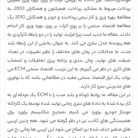
فولادپرداختند. لیزر 2000 به بررسی اثرات بر روی بهره وری معرفی
پرداخت مربوط به عملکرد پرداخت. همیلتون و همکاران 2003، به
مطالعه بهره وری و کار تیمی پرداختند و جونز و همکاران 2010 یک
مطالعه اقتصاد سنجی را بر روی اثرات بر روی بهره وری کار انجام
دادند. مقاله ما جدید است زیرا فرایند تولید را در دو رابطه کارکردی به
هم پیوسته مدل سازی می کند. به عنوان بخشی از این رابطه بلند
مدت، ما مداخلات در زمان های مختلف را نظیر تغییرات در تعداد
شیفت های تولید، زمان بندی و برنامه ریزی تعطیلات و اعتصاب
های کاری در نظر می گیریم. به این ترتیب، اقتصاد سنجی ECM می
تواند یک ابزار اقتصاد سنجی مفید در مطالعاتی باشد که با نواوری
های مدیریتی سرو کار دارند.
در این مقاله، ما روابط کوتاه و بلند مدت را با ECM یک مرحله ای به
کار برده شده به داده های سری زمانی تولید شده توسط یک کارخانه
مونتاژ خودرو براورد می کنیم تصحیح مکانیسم براورد برای
همبستگی های کاذب نیز در نظر گرفته می شود. هم چنین اریبی
های متغیر حذف شده نیز اصلاح می شود این اریبی ها زمانی رخ می