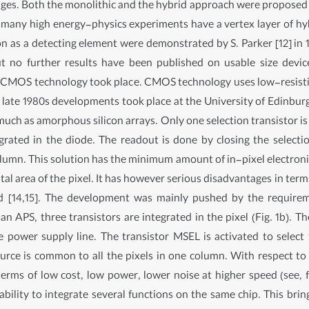
ges. Both the monolithic and the hybrid approach were proposed bu
 many high energy-physics experiments have a vertex layer of hybr
on as a detecting element were demonstrated by S. Parker [12] in
ut no further results have been published on usable size devic
MOS technology took place. CMOS technology uses low-resistivit
 late 1980s developments took place at the University of Edinbur
much as amorphous silicon arrays. Only one selection transistor is
egrated in the diode. The readout is done by closing the select
lumn. This solution has the minimum amount of in-pixel electronics
al area of the pixel. It has however serious disadvantages in terms 
ced [14,15]. The development was mainly pushed by the requir
n APS, three transistors are integrated in the pixel (Fig. 1b). T
 power supply line. The transistor MSEL is activated to select
source is common to all the pixels in one column. With respect
erms of low cost, low power, lower noise at higher speed (see, f
ability to integrate several functions on the same chip. This br