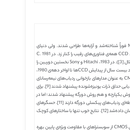
ابزارهای سیلیکونی از دهه‌ی 1960 تاکنون برای ردیابی تشعشع استفاده شده‌اند (جزئیات بیشتر در [1]). جاذبه‌ی ابزارهای MOS فوراً شناخته‌شد و آرایه‌ها طراحی شدند. ولی دنیای
تصویربرداری حالت جامد قرار بود با اختراع دوربین‌های شارژ همزمان (CCD) در آزمایشگاه بل در 1970 دستخوش تحول شود [2]. CCD همه‌ی فناوری‌های رقیب را کنار زد. در 1981 C.
Damerell و همکاران استفاده از CCD برای ردیابی حداقل ذرات یونیزه‌شونده را برای بازسازی نقطه‌ای دقیق پیشنهاد کردند (برای مثال [3]). در 1983، Hitachi و Sony نخستین دوربین را
به مصرف‌کنندگان معرفی کرده و در همان سال Texas Instruments نخستین وسیله‌ی مگاپیکسل را ارائه کرد [4]. در طول حدود بیست سال از پیدایش CCDها تا اواخر دهه‌ی 1980،
حسگرهای CMOS به کاربردهای بسیار تخصصی از جمله ردیاب‌های افق کانونی مادون قرمز محدود بودند که در آنها حسگر CMOS به عنوان مدارهای بازخوانی ردیاب‌های نیمه‌رسانای
کم-باند به کار می‌رفت [5]. معماری‌های گوناگون تقویت‌کننده ایجاد و آزموده‌شده‌اند [6-8]. در 1987، حسگرهای پیکسلی برای ردیابی حداق ذرات یونیزه‌شونده پیشنهاد شدند [9]. برای
هم روش یکپارچه و هم روش دورگه پیشنهاد شدند؛ اما در
سال‌های پس از آن تنها روش دوم بود که نتایج جالب‌توجهی ایجاد کرد [10]. امروزه بسیاری از تجربیات فیزیک پرانرژی یک لایه‌ی نقطه‌ای ردیاب‌های پیکسلی دورگه دارند [11]. حسگرهای
یکپارچه‌ی پیکسل فعال (MAPS) بر اساس سیلیکون با مقاومت ویژه‌ی بالا به عنوان یک عنصر ردیابی توسط S. Parker در 1989 نشان داده‌شد [12]. نتایج خوب تنها با ساختارهای کوچک
در اواخر دهه‌ی 1980 و آغاز دهه‌ی 1990 پیشرفت‌های جدیدی در حسگرهای بر پایه‌ی یک فناوری استاندارد CMOS رخ داد. فناوری CMOS از سوبستراهای با مقاومت ویژه‌ی پایین بهره