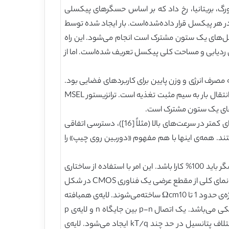
. در اواخر دهه‌ی 1980 پیشرفت‌هایی در دانشگاه ادینبورگ، بریتانیا، رخ داد که بر اساس حسگرهای پیکسلی
راه دیود در هر پیکسل قرار داده‌شده‌است. بار ایجاد شده توسط
کسل‌های یک ستون مشترک است انجام می‌شود. این راه
ی ردیابی و مساحت کلی پیکسل تعریف شده‌است. اما از
) معرفی شدند [14، 15]. عامل اصلی این پیشرفت نیاز به مصرف انرژی و وزن پایین برای کاربردهای فضایی بود.
در پیکربندی حداقلی یک APS سه ترانزیستور در هر پیکسل قرار دارد (شکل 1b). ترانزیستور MSRT برای راه‌اندازی مجدد پیکسل با انتقال بار به سیم مثبت تغذیه است. ترانزیستور MSEL
در قیاس با فناوری‌های تصویربرداری رقیب، حسگرهای CMOS مزایای بالقوه‌ی زیادی از نظر هزینه‌ی پایین، مصرف انرژی پایین، صدای کمتر در سرعت‌های بالا (مثلاً [16])، دسترسی اتفاقی
ند. همه‌ی اینها با هم مفهوم «دوربین روی چیپ» را
کاربرد حسگرهای CMOS در فیزیک ذرات در 1999 پیشنهاد شد [17]. تفاوت عمده نسبت به کاربردهای نور مرئی این است که حسگر باید 100% کارا باشد. این امر با استفاده از ساختاری
عملی می‌شود که در اکثر فناوری‌های CMOS در دسترس است و در اصل برای تشخیص نور مرئی پیشنهاد شده‌بوده‌است [18]. یک نمای کلی از مقطع عرضی یک فناوری CMOS در شکل
2 نمایش داده‌شده‌است. در مدرن‌ترین فرایند CMOS، جایگاه‌های p و n روی یک لایه‌ی همبافته‌ی دوپینگ‌شده با P با مقاومت ویژه‌ی حدود 1 تا Ωcm10 ساخته‌می‌شوند. لایه‌ی همبافته
دارای ضخامت چند تا µm20 و با وجود سوبسترای فسفر زیرین بسیار دوپینگ‌شده است که نقش اصلی آن در واقع حفاظت فیزیکی می‌باشد. یک اتصال p-n بین جایگاه n و لایه‌ی p
وجود دارد که می‌تواند به عنوان ردیابی به کار رود. به دلیل تفاوت در دوپینگ لایه‌ی همبافته، جایگاه p و سوبسترای p، یک اختلاف پتانسیل در حد چند kT/q ایجاد می‌شود. لایه‌ی