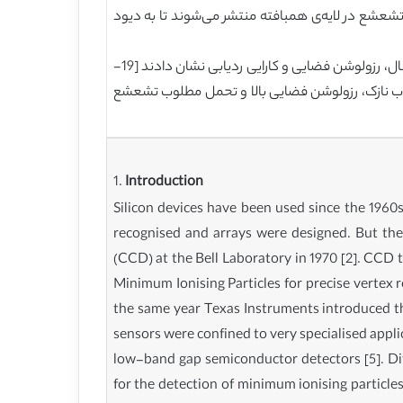
تشعشع در لایه‌ی همبافته منتشر می‌شوند تا به دیود
پس از مطرح کردن این مفهوم، نتایج تجربی ویژگی‌های عالی حسگرهای CMOS را به عنوان ردیاب‌های ذرات از نظر سروصدای سیگنال، رزولوشن فضایی و کارایی ردیابی نشان دادند [19-
استفاده از لایه‌ی ردیاب نازک، رزولوشن فضایی بالا و تحمل مطلوب تشعشع
1.
Introduction
Silicon devices have been used since the 1960s
recognised and arrays were designed. But the
(CCD) at the Bell Laboratory in 1970 [2]. CCD t
Minimum Ionising Particles for precise vertex r
the same year Texas Instruments introduced th
sensors were confined to very specialised app
low-band gap semiconductor detectors [5]. Diff
for the detection of minimum ionising particles [