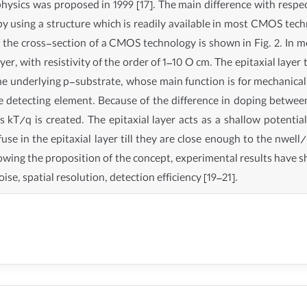
hysics was proposed in 1999 [17]. The main difference with respect
 by using a structure which is readily available in most CMOS tec
 of the cross-section of a CMOS technology is shown in Fig. 2. 
ayer, with resistivity of the order of 1–10 O cm. The epitaxial lay
the underlying p-substrate, whose main function is for mechanica
e detecting element. Because of the difference in doping between
s kT/q is created. The epitaxial layer acts as a shallow potentia
ffuse in the epitaxial layer till they are close enough to the nwel
ollowing the proposition of the concept, experimental results have
ise, spatial resolution, detection efficiency [19–21].