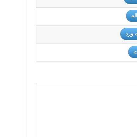
له
 ورد
ت