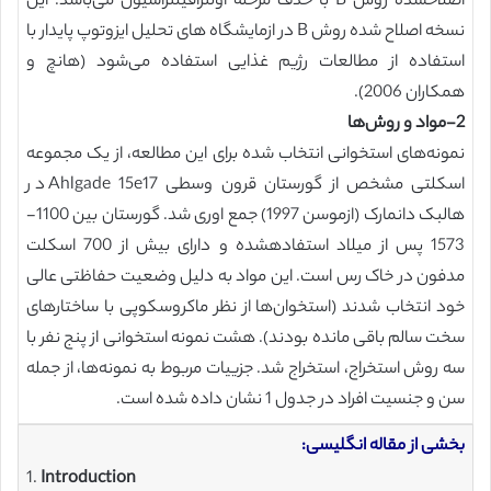
اصلاحشده روش B با حذف مرحله اولترافیلتراسیون می‌باشد. این
نسخه اصلاح شده روش B در ازمایشگاه های تحلیل ایزوتوپ پایدار با
استفاده از مطالعات رژیم غذایی استفاده می‌شود (هانچ و
همکاران 2006).
2-مواد و روش‌ها
نمونه‌های استخوانی انتخاب شده برای این مطالعه، از یک مجموعه
اسکلتی مشخص از گورستان قرون وسطی Ahlgade 15e17 در
هالبک دانمارک (ازموسن 1997) جمع اوری شد. گورستان بین 1100-
1573 پس از میلاد استفادهشده و دارای بیش از 700 اسکلت
مدفون در خاک رس است. این مواد به دلیل وضعیت حفاظتی عالی
خود انتخاب شدند (استخوان‌ها از نظر ماکروسکوپی با ساختارهای
سخت سالم باقی مانده بودند). هشت نمونه استخوانی از پنج نفر با
سه روش استخراج، استخراج شد. جزییات مربوط به نمونه‌ها، از جمله
سن و جنسیت افراد در جدول 1 نشان داده شده است.
بخشی از مقاله انگلیسی:
1.
Introduction