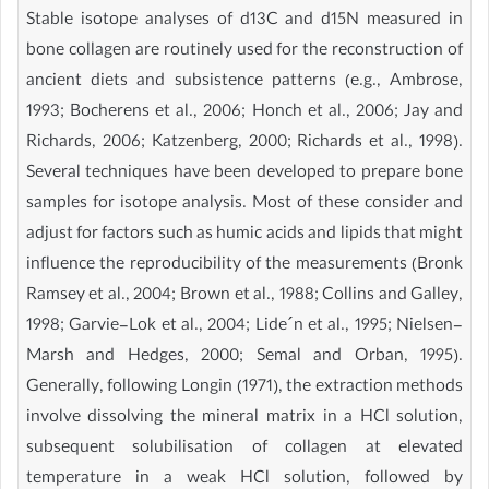
Stable isotope analyses of d13C and d15N measured in
bone collagen are routinely used for the reconstruction of
ancient diets and subsistence patterns (e.g., Ambrose,
1993; Bocherens et al., 2006; Honch et al., 2006; Jay and
Richards, 2006; Katzenberg, 2000; Richards et al., 1998).
Several techniques have been developed to prepare bone
samples for isotope analysis. Most of these consider and
adjust for factors such as humic acids and lipids that might
influence the reproducibility of the measurements (Bronk
Ramsey et al., 2004; Brown et al., 1988; Collins and Galley,
1998; Garvie-Lok et al., 2004; Lide´n et al., 1995; Nielsen-
Marsh and Hedges, 2000; Semal and Orban, 1995).
Generally, following Longin (1971), the extraction methods
involve dissolving the mineral matrix in a HCl solution,
subsequent solubilisation of collagen at elevated
temperature in a weak HCl solution, followed by