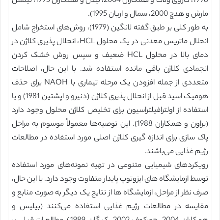
1998، گاروی ولاک و همکاران 2004، لیدن و همکاران 1995، نیلسن
مارش و هدچ 2000، سمال و اربان 1995).
به طور کلی بر طبق گفته لانگین (1979)، روش‌های استخراج شامل
انحلال ماتریس معدنی در یک محلول HCL، انحلال پذیری کلاژن در
دمای بالا در محلول HCL ضعیف و سپس روش خشک کردن
انجمادی کلاژن باقی مانده استفاده شد. با این حال، اصلاحات
متعددی از جمله افزودن یک مرحله تیماری با NAOH برای حذف
هومیک اسید قبل از انحلال پذیری کلاژن (دنیرو و اپشتین 1981) و یا
استفاده از اولترافیلتراسیون برای تخلیص کلاژن محلول وجود دارد
(براون و همکاران 1988). این توصیه‌ها معمولاً موسوم به مراحل
پاک سازی برای اندازه گیری کلاژن اصلی مورد استفاده در مطالعات
رژیم غذایی می‌باشند.
رویکردهای شیمیایی متنوعی در تهیه نمونه‌های مورد استفاده
توسط ازمایشگاه های ایزوتوپ پایدار متفاوت وجود دارد. با این حال،
صرف نظر از مراحل، ازمایشگاه ها از نتایج یک دیگر به صورت منابع و
مقایسه در مطالعات رژیم غذایی استفاده می‌کنند (بیلیس و