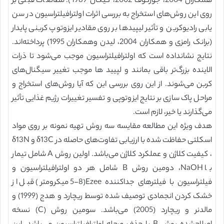
همکاران 2004، جورکوف 2002، کیگان 1989). مطالعات قبلی بر
روی این روش‌های استخراج به بررسی اثرات اولترافیلتراسیون در سن
یابی رادیوکربن و تأثیر لیپیدها بر روی مقادیر ایزوتوپ کربنی پایدار
(برانک رامزی و همکاران 2004، لیدن وهمکاران 1995) پرداخته‌اند.
نتایج نشانداده است که اولترافیلتراسیون موجب می‌شود تا ذرات
الاینده بزرگ‌تر باقی بمانند و لپیید ها موجب تغییر سیگنال‌های
کربن می‌شوند. از این روی بررسی این که آیا روش‌های استخراج و
مراحل پاک سازی بر نتایج ایزوتوپی و تفسیر تغییرات رژیم غذایی تأثیر
می‌گذارند یا خیر، لازم است.
هدف ویژه این مطالعه مقایسه سه روش تهیه نمونه بر روی مواد
اسکلتی حفاظت شده با ارزیابی تفاوت‌های حاصله در δ13C و δ13N
، کیفیت کلاژن و عملکرد کلاژن می‌باشد. اولین روش A شامل تیمار
با NaOH، دومین روش B شامل هر دو اولترافیلتراسیون و
فیلتراسیون با فیلترهای جداکننده Ezee(5-8 میکرومتر) قبل از
خشک کردن انجمادی توصیف شده توسط ریچارد و هدج (1999) و
مالدنر و ریچارد (2005) می‌باشد. سومین روش (C) نسخه