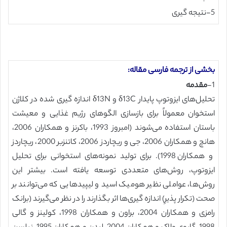
5-نتیجه گیری
بخشی از ترجمه فارسی مقاله:
1-
مقدمه
تحلیل‌های ایزوتوپ پایدار δ13C و δ13N اندازه گیری شده در کلاژن
استخوان معمولاً برای بازسازی الگوهای رژیم غذایی و معیشت
باستان استفاده می‌شوند (امبروز 1993، باکرنز و همکاران 2006،
هانچ و همکاران 2006، جی و ریچاردز 2006، کاتنزبر 2000، ریچاردز
و همکاران 1998). برای تولید نمونه‌های استخوانی برای تحلیل
ایزوتوپ، روش‌های متعددی توسعه یافته است. بیشتر این
روش‌ها، عواملی نظیر هومیک اسید و لیپیدهایی که می‌توانند بر
صحت (تکرار پذیرِ) اندازه گیری‌ها اثر بگذارند را در نظر می‌گیرند (برانک
رامزی و همکاران 2004، براون و همکاران 1998، کولینز و گالی