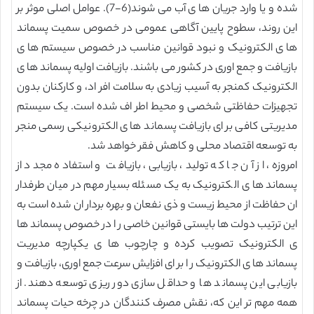
شده و یا وارد جریان ها ی آب می شوند(6-7). عوامل اصلی موثر بر
این روند، سطوح پایین آگاهی عمومی در خصوص سمیت پسماند
ها ی الکترونیک و نبود قوانین مناسب در خصوص سیستم ها ی
بازیافت و جمع اوری در کشور می باشند. بازیافت اولیه پسماند ها ی
الکترونیک کمنجر به آسیب زیادی به سلامت افر اد، و کارکنان بدون
تجهیزات حفاظتی شخصی و محیط اطر اف شده است. یک سیستم
مدیریتی کافی بر ای بازیافت پسماند ها ی الکترونیکی رسمی منجر
به توسعه اقتصاد محلی و کاهش فقر خواهد شد.
امروزه، از آن جا که تولید، بازیابی، بازیافت و استفاده مجدد از
پسماند ها ی الکترونیک به یک مسئله بسیار مهم در میان طرفدار
ان حفاظت از محیط زیست و ذی نفعان و بهره بردار ان شده است به
این ترتیب دولت ها بایستی قوانین خاصی ر ا در خصوص پسماند ها
ی الکترونیک تصویب کرده و چارچوب ها ی یکپارچه مدیریت
پسماند ها ی الکترونیک ر ا بر ای افزایش سرعت جمع اوری، بازیافت و
بازیابی این پسماند ها و حداقل سازی دور ریزی توسعه دهند. از
همه مهم تر این که، نقش مصرف کنندگان در چرخه حیات پسماند