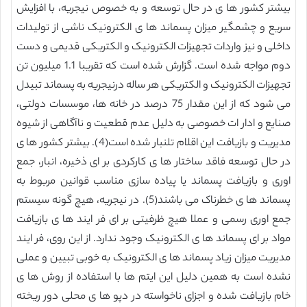
بیشتر کشور ها ی در حال توسعه و به خصوص نیجریه، با افزایش
سریع و چشمگیر میزان پسماند ها ی الکترونیک ناشی از تولیدات
داخلی و نیز واردات تجهیزات الکترونیک و الکتریکی قدیمی و دست
دوم مواجه شده است. گزارش شده است که تقریبا 1.1 میلیون تن
تجهیزات الکترونیک و الکتریکی هر ساله درنیجریه به پسماند تبیدل
می شود که از این مقدار 75 درصد در خانه ها، موسسات دولتی،
صنایع و ادار ات خصوصی به دلیل عدم قطعیت و ناآگاهی از شیوه
مدیریت و بازیافت این اقلام تلنبار شده است(4). بیشتر کشور ها ی
در حال توسعه فاقد ساختار ها ی کارکردی بر ای ذخیره، انبار، جمع
اوری و بازیافت پسماند یا پیاده سازی مناسب قوانین مربوط به
پسماند ها ی خطرناک می باشند(5). در نیجریه، هیچ گونه سیستم
جمع اوری رسمی و عملا هیچ ظرفیتی بر ای فر ایند ها ی بازیافت
مواد بر ای پسماند ها ی الکترونیک وجود ندارد. از این روی، فر ایند
مدیریت میزان زیاد پسماند ها ی الکترونیک به خوبی تبیین و عملی
نشده است به همین دلیل این ایتم ها با استفاده از روش ها ی
خام بازیافت شده و اجزای ناخواسته در دپو ها ی محلی دور ریخته