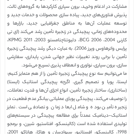
مشارکت در ادغام وخرید، برون سپاری کارکردها به گروه‌های ثالث،
پذیرش فناوری‌های جدید، پیاده سازی محصولات و خدمات جدید و
توسعه عملیات آن‌ها به مناطق جغرافیایی جدید، بازارها و
محدوده‌های زمانی، پیچیدگی در زنجیره تأمین رشد می‌کند (ای تی
کارنی 2004، BCG 2006، دلیوتتاچتامستو 2003، KPMG 2011،
پرایس واترهاوس وپرز 2006). به عبارت دیگر، رشد پیچیدگی زنجیره
تأمین با برخی روند تغییرات نظیر جهانی شدن، پایداری، سفارشی
سازی، برون سپاری، نواوری و انعطاف پذیری تسریع می‌شود.
ما می‌توانیم سه نوع پیچیدگی زنجیره تأمین را از هم متمایز کنیم:
ایستا، پویا و تصمیم گیری. اگرچه پیچیدگی استاتیک (ایستا)
(ساختاری)، ساختار زنجیره تأمین، انواع اجزای آن‌ها و قدرت تعاملات،
را توصیف می‌کند، پیچیدگی پویای عملیاتی بیانگر عدم قطعیت در
زنجیره تأمین بوده و شامل ابعاد زمان و تصادفی است. تمایز
استاتیک-دینامیک عمدتاً برای مطالعه پیچیدگی در سیستم‌های
تولیدی استفاده شده است (کالینسکو، افتاستیو، شیرن، و برمجو
1998، کالینسکو، افستاتیو، سیوادسان و هاکا، هاتاکو 2001،