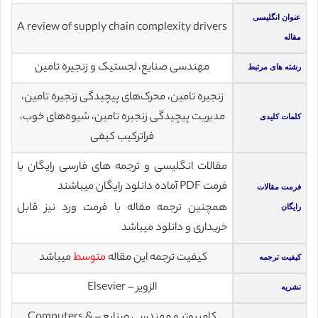
عنوان انگلیسی
A review of supply chain complexity drivers
مقاله
مهندسی صنایع، لجستیک و زنجیره تامین
رشته های مرتبط
زنجیره تامین، محرک‌های پیچیدگی زنجیره تامین،
مدیریت پیچیدگی زنجیره تامین، شیوه‌های خوب،
کلمات کلیدی
فراترکیب کیفی
مقالات انگلیسی و ترجمه های فارسی رایگان با
فرمت PDF آماده دانلود رایگان میباشند
فرمت مقالات
همچنین ترجمه مقاله با فرمت ورد نیز قابل
رایگان
خریداری و دانلود میباشد
کیفیت ترجمه این مقاله
متوسط
میباشد
کیفیت ترجمه
الزویر – Elsevier
نشریه
کامپیوتر و مهندسی صنایع – Computers &