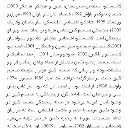
کالینسکو، استفاتیو، سیوادسان، شیرن و هاچکو، هاچکو 2000،
دشماخ، تالوک و باراش 1992، دشماخ، تالواگ و بارش 1998، فریزل و
وودماک 1995، هاجکو، افتساتیو، کلینسکو، ساویداسان وکاریک
2009). پیچیدگی تصمیم گیری شامل هر دو نو ابعاد ایستا و پویای
پیچیدگی است (کالینسکو، افستاتیو، هاچکو، هاتکو و سیوادسان
2001، کالینسکو، اسفاتیو، سیوادسون و همکاران 2001، افستاتیو،
کلینسکو و بلکبرن 2002، مانوجو و ساین 2011). از بعد استاتیک و
ایستا، سیستم زنجیره تأمین متشکل از تعداد زیادی ازعناصر، انواع و
تعاملات بوده و و زمانی که تصمیم گیری فراتر از ظرفیت تصمیم
گیری باشد، در نظر گرفته خواهد شد (میلر 1956، سیمون 1974،
وارفیلد 1988). از ابعاد پویا، واقعیت این که پویا، غیر قابل پیش
بینی و غیر خطی است، لایه دیگری از پیچیدگی به تصمیم گیری در
زنجیره تأمین افزوده می‌شود. در نتیجه، پیچیدگی تصمیم گیری در
زنجیره تأمین مرتبط با حجم و ماهیت اطلاعاتی است که در زمان
انجام تصمیمات مربوط به زنجیره تأمین در نظر گرفته می‌شود
(افستاتیو و همکاران 2002، سردارسران 2009). لازم به ذکر است که