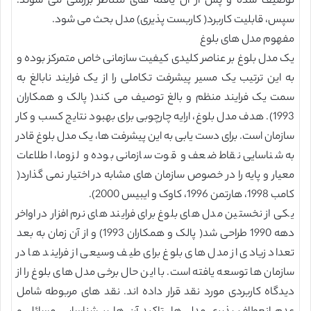
توصیف شده و پس از آن یافته های متناظر بررسی می شوند.
سپس، قابلیت کاربرد( کاربست پذیری) مدل بحث می شود.
مفهوم مدل های بلوغ
یک مدل بلوغ بر عناصر کلیدی کیفیت سازمانی خاص متمرکز بوده و
به این ترتیب یک مسیر پیشرفت تکاملی را از یک فرایند نابالغ به
سمت یک فرایند منظم و بالغ توصیف می کند( پالک و همکاران
1993). هدف مدل بلوغ، ارایه چارچوبی برای بهبود نتایج کسب و کار
سازمان است. برای دست یابی به این پیشرفت ها، یک مدل بلوغ قادر
به شناسایی نقاط ضعف و قوت سازمانی بوده و لزوما، اطلاعات
معیار و پایه را در خصوص سازمان های مشابه در اختیار نمی گذارد(
کامب 1998، هارتمن 1996، کاوک و ایبیس 2000).
یکی از نخستین مدل های بلوغ برای فرایند های نرم افزار در اواخر
دهه 1990 طراحی شد( پالک و همکاران 1993) و از آن زمان به بعد
تعداد زیادی از مدل های بلوغ برای طیف وسیعی از فرایند ها در
سازمان ها توسعه یافته است. با این حال برخی مدل های بلوغ را از
دیدگاه کاربردی مورد نقد قرار داده اند. نقد های مربوطه شامل