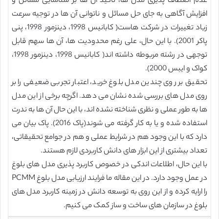
عدم انعطاف پذیری مدل ها، تاکید آن ها بر شناسایی مسائل و
افزایش آگاهی به جای حل مسائل و ناتوانی آن ها در توجیه سرعت
زیاد تغییرات در شرکت هاست( کابانیس 1998، دینزمور 1998، پنی
پاکر 2001). با این حال، علی رغم محدودیت ها، آن ها سهم قابل
توجهی در رشته مربوطه داشته اند( کابانیس 1998، دینزمور 1998،
کواک و ایبس 2000).
تحقیق بر روی چندین مدل بلوغ خرید، اعتبار تجربی ضعیفی را بر
روی مدل های بررسی شده نشان می دهد. اگرچه برخی از این مدل
ها به طور عملی و نظری شناخته نشده اند، با این حال آن ها به ندرت
استفاده شده و یا به کار گرفته می شوند(پاک 2016). پاک بیان می
دارد که با این وجود هم در شرایط عملی و هم در جوامع تحقیقاتی،
تعداد بیشتری از این ابزار های دانش کاربردی لازم هستند.
با این حال، اطلاعات اندکی در خصوص کاربرد پذیری مدل های بلوغ
در عمل وجود دارد. در این مقاله ما فرایند ارزیابی مدل بلوغ PCMM
را ارایه کرده و از این روی به توسعه دانش در زمینه کاربرد مدل های
بلوغ در سازمان های ساخت و ساز کمک می کنیم.