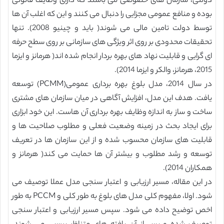
دولتی، سازمان های خصوصی می باشند که دارای وظایف قانونی
بوده و منافع عمومی مجزایی را دنبال می کنند و این که اغلب آن ها
توسط دولت تامین مالی می شوند( باید و چینیو 2008). تنها
تحقیقات محدودی بر روی اثر ویژگی های سازمانی بر روی سطح حرفه
ای گرایی و قابلیت نهاد های بهره بردار انجام شده اند( هرمانز و ایزما
2015، هرمانز، والکر و ایزما 2014).
در سال 2014، مدل بلوغ بهره برداری عمومی(PCMM) توسعه
یافت. هدف این مدل، افزایش آگاهی در میان سازمان های مشتری
ساخت و ساز به اندازه وظایف بهره برداری آن هاست. این خود ابزاری
برای ایجاد بحث در زمینه وضعیت فعلی و مطلوب صلاحیت ها و
قابلیت های سازمان محسوب شده و از این سازمان ها در تعریف
توسعه و رشد مطلوب و بیشتر آن ها حمایت می کند( هرمانز و
همکاران 2014).
در این مقاله، مسیر ارزیابی و اعتبار سنجی مدل عملا توصیف می
شود. اولا، مفهوم کلی مدل های بلوغ به طور کلی و PCCM به طور
اخص توضیح داده می شود. سپس مسیر ارزیابی و اعتبار سنجی