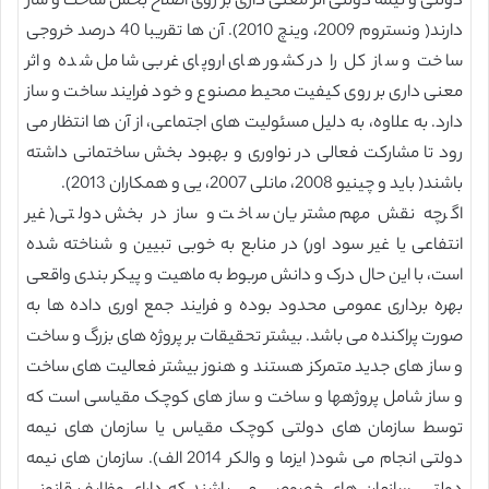
دولتی و نیمه دولتی اثر معنی داری بر روی اصلاح بخش ساخت و ساز
دارند( ونستروم 2009، وینچ 2010). آن ها تقریبا 40 درصد خروجی
ساخت و ساز کل را در کشور های اروپای غربی شامل شده و اثر
معنی داری بر روی کیفیت محیط مصنوع و خود فرایند ساخت و ساز
دارد. به علاوه، به دلیل مسئولیت های اجتماعی، از آن ها انتظار می
رود تا مشارکت فعالی در نواوری و بهبود بخش ساختمانی داشته
باشند( باید و چینیو 2008، مانلی 2007، یی و همکاران 2013).
اگرچه نقش مهم مشتریان ساخت و ساز در بخش دولتی( غیر
انتفاعی یا غیر سود اور) در منابع به خوبی تبیین و شناخته شده
است، با این حال درک و دانش مربوط به ماهیت و پیکر بندی واقعی
بهره برداری عمومی محدود بوده و فرایند جمع اوری داده ها به
صورت پراکنده می باشد. بیشتر تحقیقات بر پروژه های بزرگ و ساخت
و ساز های جدید متمرکز هستند و هنوز بیشتر فعالیت های ساخت
و ساز شامل پروژهها و ساخت و ساز های کوچک مقیاسی است که
توسط سازمان های دولتی کوچک مقیاس یا سازمان های نیمه
دولتی انجام می شود( ایزما و والکر 2014 الف). سازمان های نیمه