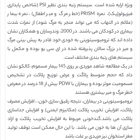
ویژه ارایه شده است. سیستم رتبه بندی نظیر PSI (شاخص پایداری
فیزیولوژیک)، نمره PRISM (خطر مرگ و میر اطفال)، نمره بیمار
(علائم در التهاب که می تواند منجر به مرگ شود) از نمرات شدت
بیماری در کودکان می باشند. در 2000، وندرساران و همکاران نشان
داده اند که ترومبوسیتوپنی به خودی خود قادر به پیش بینی مرگ
و میر در بزرگ سالان پذیرفته شده در ای سی یو بوده و مکمل با
سیستم های رتبه بندی مختلف است.
در یک مطالعه شاهد موردی بر روی 145 بیمار مسموم، کالکو نشان
داد که حجم متوسط پلاگت و عرض توزیع پلاکت در تشخیص
مسمومیت موثر بوده و بیماران با PDW بیش از 18 درصد در معرض
خطر مرگ و میر بیشتری هستند
ترومبوسیتوپنی در بیماران، نتیجه رقیق سازی خون، ، افزایش مصرف
پلاکت، افزایش تخریب پلاکت (مکانیزم ایمنی) و افزایش جداسازی
پلاکت می باشد.گندخونی مربوط به افزایش تخریب پلاکت و ازاد
سازی آن ها به خون می باشد. با این حال ممکن است توقف تولید
مغز استخوان نیز مزیدی بر علت باشد