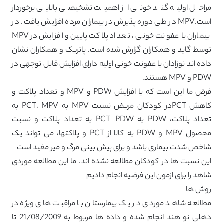
مراحل اولیه گند خونی از اهمیت تشخیصی بالایی برخوردار
است.MPV در طی دوره پذیرش در بیماران مرده افزایش یافت. در
بیماران با عفونت خونی ، تعداد پلاکت پایین و افزایش در MPV
توسط گاید و همکاران گزارش شده است. پاتریک و همکاران نشان
داده اند نوزادان با عفونت خونی اولیه دارای افزایش قابل توجهی در
PDW و MPV هستند.
فرض ما این است که با افزایش PDW و MPV و تعداد پلاکت و
کاهش PCTدر کودکان مریض نسبت MPV به PCT، MPV به
تعداد پلاکت، PDW به PCT، PDW به تعداد پلاکت و نسبت
محصول MPV و PDW به کالا از PCT و پلاکتها، می تواند یک
شاخص شدت بیماری باشد و برای پیش بینی مرگ و میر مفید است
این نسبت ها در کودکان مطالعه نشده اند. ما این مطالعه موردی
شاهد را برای ازمون این فرضیه انجام دادیم
روش ها
مطالعه شاهد موردی در یک بیمارستان با مراقبت های ویژه در
دهلی نو هند انجام شده و داده ها مربوط به 21/08/2009 تا