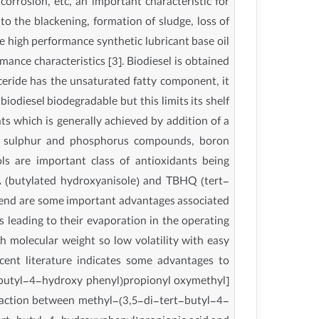
corrosion, etc, an important characteristic for
g to the blackening, formation of sludge, loss of
he high performance synthetic lubricant base oil
mance characteristics [3]. Biodiesel is obtained
glyceride has the unsaturated fatty component, it
biodiesel biodegradable but this limits its shelf
ints which is generally achieved by addition of a
.g., sulphur and phosphorus compounds, boron
s are important class of antioxidants being
HA (butylated hydroxyanisole) and TBHQ (tert-
blend are some important advantages associated
ns leading to their evaporation in the operating
gh molecular weight so low volatility with easy
cent literature indicates some advantages to
t-butyl-4-hydroxy phenyl)propionyl oxymethyl]
reaction between methyl-(3,5-di-tert-butyl-4-