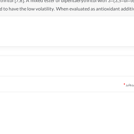
hritol [7,8]. A mixed ester of dipentaerythritol with 3-(3,5-di
 to have the low volatility. When evaluated as antioxidant additiv
ه‌اند
*