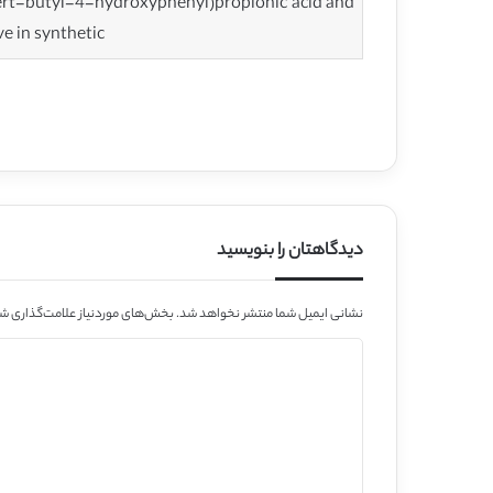
-tert-butyl-4-hydroxyphenyl)propionic acid and
e in synthetic
دیدگاهتان را بنویسید
نشانی ایمیل شما منتشر نخواهد شد.
بخش‌های موردنیاز علامت‌گذاری شد
د
ی
د
گ
ا