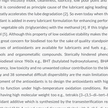
 high viscosity index, cleanliness, lubricity, low pour point and 
 it is considered as principle cause of the lubricant aging leadin
greatly accelerates the lube degradation [2]. So even today when t
idant is added in every lubricant formulation for enhancing perfor
 vegetable oils (triglycerides) with the methanol [4]. If this tri
el [5]. Although this property of low oxidative stability makes the 
 of great concern for biodiesel too for the sake of quality standpo
es of antioxidants are available for lubricants and fuels e
ls and organometallic compounds. Sterically hindered phenol
 biodiesel since 1960s e.g., BHT (butylated hydroxytoluene), B
ciency, low toxicity and no unwanted colour contribution to the 
ty and 38 somewhat difficult dispersiblity are the main limitatio
pment of the antioxidants is to design the antioxidants with hi
r to function under high-temperature oxidation conditions. Re
aving high molecular weight too e.g., tetrakis [3-(3,5-di-ter
dant additive which is synthesized by the transesterification 