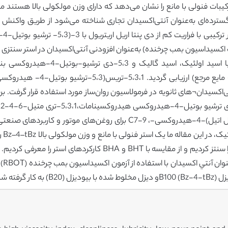
هیدر
 شد. وقتی‌که این ماده توسط RBOT (تست اکسیداسیون بمب چرخنده) به‌عنوان افزودنی آنتی‌اکسیدان در ا
خود نشان داد. همچنین مخلوطی از پنتا ا
تی‌اکسیدان¬های ثانویه در فرمولاسیون روان‌ساز مورد استفاده قرار گرفت. بر
بنزن و بنزن-پروپیونیک اسید،5،3-بیس (1،1-دی متیل اتیل)-4-هیدروکسی-، -9
شناس