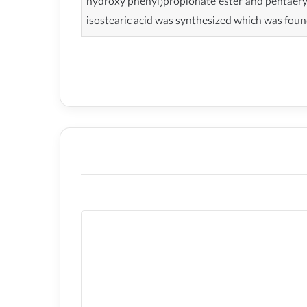
hydroxy phenyl)propionate ester and pentaeryt
isostearic acid was synthesized which was found