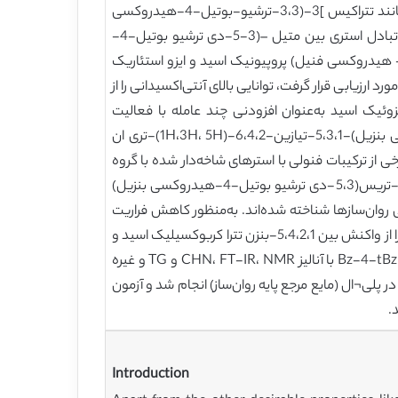
می‌باشند. بررسی‌های اخیر برخی از مزایای استفاده از ترکیبات فنولی با مانع را نشان می‌دهد که دارای وزن مولکولی بالا هستند مانند تتراکیس ]3-(3،3-ترشیو-بوتیل-4-هیدروکسی
فنیل) پروپیونیل اکسی متیل[ متان است که به‌طور گسترده‌ای به‌عنوان آنتی‌اکسیدان تجاری شناخته می‌شود از طریق واکنش تبادل استری بین متیل –(3-5-دی ترشیو بوتیل-4-
وکسی فنیل) و پتنا اریتریول سنتز می‌شود. استر ترکیبی با فراریت کم از دی پنتا اریل اریتریول با 3-(5،3- ترشیو بوتیل-4- هیدروکسی فنیل) پروپیونیک اسید و ایزو استئاریک
ستر سنتزی مورد ارزیابی قرار گرفت، توانایی بالای آنتی‌اکسیدانی را از
ریتریول با اسید اولئیک، اسید گالیک و 5،3-دی ترشیو-بوتیل-4-هیدروکسی بنزوئیک اسید به‌عنوان افزودنی چند عامله با فعالیت
آنتی‌اکسیدانی در N- بوتیل پالمیتات/ استئارات (یک مایع مرجع) ارزیابی گردید. 5،3،1-تریس(5،3-ترشیو بوتیل-4- هیدروکسی بنزیل)-5،3،1-تیازین-6،4،2-(1H،3H، 5H)-تری ان
خی از ترکیبات فنولی با استرهای شاخه‌دار شده با گروه
آلکیل با مانع و وزن مولکولی بالا مثل اکتیل-5،3-دی ترشیو بوتیل-4-هیدروکسی هیدروکسینامات،5،3،1-تری متیل-6-4-2-تریس(5،3-دی ترشیو بوتیل-4-هیدروکسی بنزیل)
C7 برای روغن‌های موتور و کاربردهای صنعتی روان‌سازها شناخته شده‌اند. به‌منظور کاهش فراریت
قابل چشم‌پوشی مربوط به افزایش محتوای ماده آروماتیک، در این مقاله ما یک استر فنولی با مانع و وزن مولکولی بالا Bz–4–tBz را از واکنش بین 5،4،2،1-بنزن تترا کربوکسیلیک اسید و
5،3-دی ترشیو- بوتیل-4- هیدروکسی بنزیل الکل را سنتز کردیم و از مقایسه با BHT و BHA کارکردهای استر را معرفی کردیم. Bz-4-tBz با آنالیز CHN، FT-IR، NMR و TG و غیره
ایی شد. ارزيابي عملكرد افزودني سنتز شده به عنوان آنتي اكسيدان با استفاده از آزمون اكسيداسيون بمب چرخنده (RBOT) در پلی¬ال (مايع مرجع پايه روان‌ساز) انجام شد و آزمون
Introduction