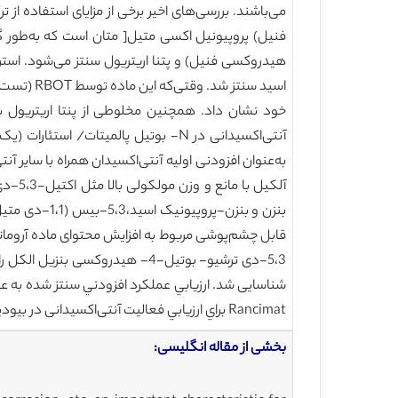
اسید سنتز
به‌عنوان افزودنی اولیه آنتی‌اکسیدان همراه با سایر آن
Rancimat براي ارزيابي فعاليت آنتی‌اکسیدانی در بيوديزل B100 (Bz-4-tBz)و دیزل مخلوط شده با بیودیزل (B20) به کار گرفته شد.
بخشی از مقاله انگلیسی: