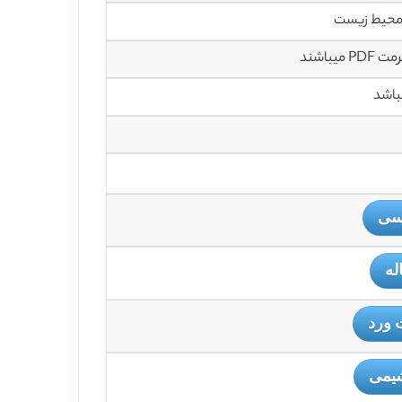
 محیط زیست
باشند
باشد
یسی
له
 ورد
شیمی