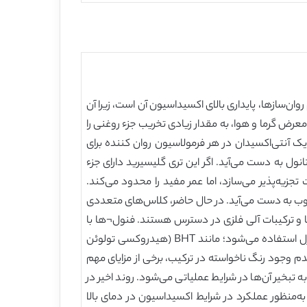
ان‌سازها، پایداری بالای اکسیداسیون آن است، زیرا آن
رض گرما و هوا، به مقدار زیادی تخریب جزء روغنی را
یک آنتی‌اکسیدان در هر فرمولاسیون روان کننده برای
ل به دست می‌آید. اگر این تری گلیسیرید دارای جزء
جزیه‌پذیر می‌سازد، اما عمر مفید را محدود می‌کند.
 خوب به دست می‌آید. در حال حاضر، کلاس‌های متعددی
ها و ترکیبات آلی فلزی در دسترس هستند. فنول¬ها با
موانع استری یک گروه مهم از آنتی‌اکسیدان‌ها هستند که از سال‌های 1960 به‌طور گسترده‌ای برای روان‌سازها، گریس‌ها و بیودیزل استفاده می‌شود؛ مانند BHT (هیدروکسی تولوئن
و TBHQ (ترشیو بوتیل هیدروکینون). بازده اکسایشی بالای anti-36 ، سمیت کم و عدم وجود رنگ ناخواسته در ترکیب، برخی از مزایای مهم
 تبخیر آن‌ها در شرایط عملیاتی می‌شود. روند اخیر در
به‌منظور عملکرد در شرایط اکسیداسیون در دمای بالا