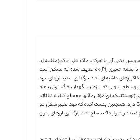
 ژئوسنتتیک (GRS) تحت بارگذاری لرزه ای در طول عمر سرویس دهی آن، با تمرکز بر خاک های خاکریز حاشیه ای
از روش اجزا محدود استفاده شده است. خاک های خاکریز حاشیه ای در اینجا به عنوان مصالح پرکننده شامل دانه های چسبنده با نشانه خمیری (PI)>6 تعریف شده که ممکن است
خاکریزهای حاشیه ای تحت بارگذاری شدید لرزه ای مود
 سطح بیرونی که بر زمین نگهدارنده گسترش یافته
ی ژئوسنتتیک، نرخ خزش خاکها و مسلح کننده ها تاثیر
کمی بر بار مسلح کننده و مود تغییر شکل دو گوه ای دارد، اما سختی مسلح کننده ها نقش موثری بر این دو پاسخ دیوارهای GRS دارد. همچنین بدست آمده که مود تغییر شکل دو
 کننده و دیوار خاک مسلح تحت بارگذاری لرزهای بدون
 دائمی در سالهای اخیر توجه قابل ملاحظهای به خود