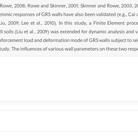
d Rowe, 2008; Rowe and Skinner, 2001; Skinner and Rowe, 2003, 2005
eismic responses of GRS walls have also been validated (e.g., Cai a
iu, 2009; Lee et al., 2010). In this study, a Finite Element pr
l soils (Liu et al., 2009) was extended for dynamic analysis and v
nforcement load and deformation mode of GRS walls subject to seis
study. The influences of various wall parameters on these two res