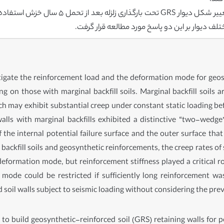
تلف دیوار بر این دو پاسخ مورد مطالعه قرار گرفت.
igate the reinforcement load and the deformation mode for geosy
ing on those with marginal backfill soils. Marginal backfill soils 
hich may exhibit substantial creep under constant static loading b
 walls with marginal backfills exhibited a distinctive “two-we
the internal potential failure surface and the outer surface that
 backfill soils and geosynthetic reinforcements, the creep rates o
formation mode, but reinforcement stiffness played a critical ro
ode could be restricted if sufficiently long reinforcement was
d soil walls subject to seismic loading without considering the pr
ts to build geosynthetic-reinforced soil (GRS) retaining walls fo