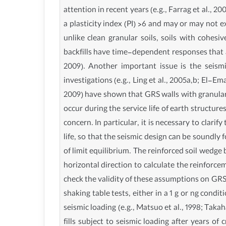
attention in recent years (e.g., Farrag et al., 
a plasticity index (PI) >6 and may or may not ex
unlike clean granular soils, soils with cohes
backfills have time-dependent responses that are
2009). Another important issue is the seismic
investigations (e.g., Ling et al., 2005a,b; El
2009) have shown that GRS walls with granular
occur during the service life of earth structur
concern. In particular, it is necessary to clar
life, so that the seismic design can be soundly f
of limit equilibrium. The reinforced soil wedg
horizontal direction to calculate the reinforce
check the validity of these assumptions on GRS 
shaking table tests, either in a 1 g or ng con
seismic loading (e.g., Matsuo et al., 1998; Tak
fills subject to seismic loading after years 