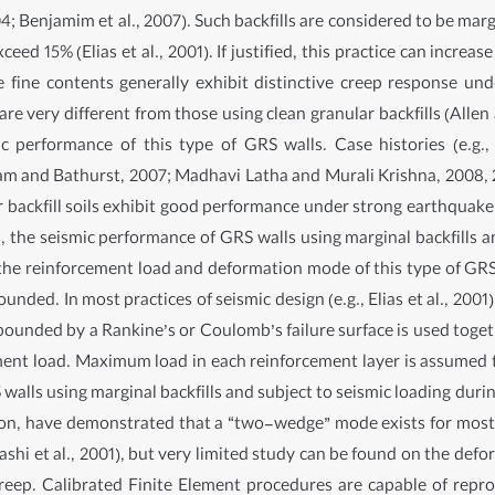
2004; Benjamim et al., 2007). Such backfills are considered to be mar
ceed 15% (Elias et al., 2001). If justified, this practice can incre
ive fine contents generally exhibit distinctive creep response u
 very different from those using clean granular backfills (Allen a
 performance of this type of GRS walls. Case histories (e.g., 
-Emam and Bathurst, 2007; Madhavi Latha and Murali Krishna, 2008
 backfill soils exhibit good performance under strong earthquake
es, the seismic performance of GRS walls using marginal backfills
ify the reinforcement load and deformation mode of this type of GRS
ounded. In most practices of seismic design (e.g., Elias et al., 200
e bounded by a Rankine’s or Coulomb’s failure surface is used toge
ment load. Maximum load in each reinforcement layer is assumed to 
walls using marginal backfills and subject to seismic loading duri
dition, have demonstrated that a “two-wedge” mode exists for most
ahashi et al., 2001), but very limited study can be found on the d
of creep. Calibrated Finite Element procedures are capable of r