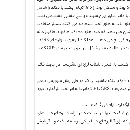
جلب کرده است. این چنین خاکریزهایی حاشیه ای در نظر گرفته می شدند مادامی که آنها دانه ای چسبندهای که نشانه خمیری (PI)>6 بود و ممکن بود از 15% ‌تجاوز بکند یا نکند را شامل
نه ای تمیز، خاک هایی با دانه های ریز چسبنده پاسخ خزشی مشخصی تحت
ایی که از خاکریزهای با دانه های تمیز استفاده می کنند بسیار متفاوت
خواهد بود. یکی دیگر از مسائل مهم، عملکرد لرزهای این نوع دیوارهای GRS می باشد. تاریخچه و تحقیقات وسیع در این زمینه نشان می دهد که دیوارهای GRS با خاکهای خاکریز دانه
ای، عملکرد خوبی تحت بارگذاری زلزله قوی نشان می دهد. با این وجود از آنجاییکه زلزله ها عموما در طی سرویس دهی سازه های خاکی رخ می دهند، عملکرد لرزهای دیوارهای GRS با
خاکهای حاشیه ای و داشتن لغزشهای چند ساله هنوز به عنوان یک نگرانی باقی مانده است. به خصوص مشخص کردن بار مسلح کننده و حالات تغییر شکل این نوع دیوارهای GRS که در
 کلمب به همراه شتاب لرزه ای ماکزیمم در جهت قائم
فرض بر این است که ماکزیمم بار در هر لایه مسلح کننده در سطح شکست رخ می دهد. چک کردن اعتبار این فرض برای دیوارهای GRS با خاک حاشیه ای که در طی زمان سرویس دهی
تحت بار زلزله قرار می گیرد، ضروری است. با توجه به حالت تغییر شکل و آزمایش میز لرزه، در شرایط g۱ یا ng، نشان میدهد که برای اکثر دیوارهای GRS با خاکهای دانه ای تحت بارگذاری قوی
ان سازههای GRS تحت بارگذاری ثابت می باشد. همچنین ظرفیت آنها در بدست دادن پاسخ لرزهای دیوارهای
 محدودی که می تواند عملکرد طولانی مدت دیوارهای GRS با خاکهای حاشیه ای که برای آنالیزهای دینامیکی توسعه یافته و با آزمایش