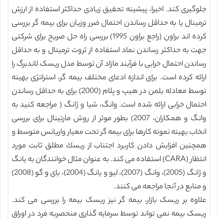
جلوگیری کند. اخیرا، پیشینه تحقیق زیادی حداکثر استفاده از ارزش
ترمینال یا به حداقل رساندن احتمال ضرر وزیان برای بیمه گر بررسی
کرده اند براون (راجع براون 1995) بررسی راه حل صریح برای شرکتی
جهت به حداکثر رساندن نماد استفاده از ثروت ترمینال و به حداقل
رساندن احتمال خرابی با فرآیند مازاد آن توسط مدل ریسک لاندبرگ را
ارائه کرده است. برای اندازه ادعای مختلف بیمه گر، استراتژی بهینه
توسط معادله بلمن در هیپ و پلام (2000) برای به حداقل رساندن
احتمال خرابی ارائه شده است. وانگ، شیا و ژانگ ( مراجعه کنید به
وانگ و همکاران، 2007) بطور موثر از روش مارتینال برای بررسی
انخاب بهینه نمونه کارها برای بیمه گر تحت معیار واریانس متوسط و
همچنین افزایش دادن کاربرد اجتناب از ریسك مطلق ثابت مورد
انتظار (CARA) استفاده می کند. به عنوان مثال خوانندگان به یانگ
و ژانگ (2005)، وانگ (2007)، لیو و یانگ (2004)، بای و گو (2008)
و منابع در آنجا مراجعه می کنند.
علاوه بر ریسک بازار، بیمه گر نیز ریسک بیمه را بررسی می کند.
ریسک بیمه نمی تواند توسط سرمایه گذاری منحصربه فرد در اوراق