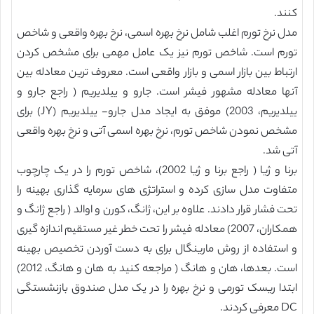
کنند.
مدل نرخ تورم اغلب شامل نرخ بهره اسمی، نرخ بهره واقعی و شاخص
تورم است. شاخص تورم نیز یک عامل مهمی برای مشخص کردن
ارتباط بین بازار اسمی و بازار واقعی است. معروف ترین معادله بین
آنها معادله مشهور فیشر است. جارو و ییلدیریم ( راجع جارو و
ییلدیریم، 2003) موفق به ایجاد مدل جارو- ییلدیریم (JY) برای
مشخص نمودن شاخص تورم، نرخ بهره اسمی آتی و نرخ بهره واقعی
آتی شد.
برنا و ژیا ( راجع برنا و ژیا 2002)، شاخص تورم را در یک چارچوب
متفاوت مدل سازی کرده و استراتژی های سرمایه گذاری بهینه را
تحت فشار قرار دادند. علاوه بر این، ژانگ، کورن و اوالد ( راجع ژانگ و
همکاران، 2007) معادله فیشر را تحت خطر غیر مستقیم اندازه گیری
و استفاده از روش مارینگال برای به دست آوردن تخصیص بهینه
است. بعدها، هان و هانگ ( مراجعه کنید به هان و هانگ، 2012)
ابتدا ریسک تورمی و نرخ بهره را در یک مدل صندوق بازنشستگی
DC معرفی کردند.