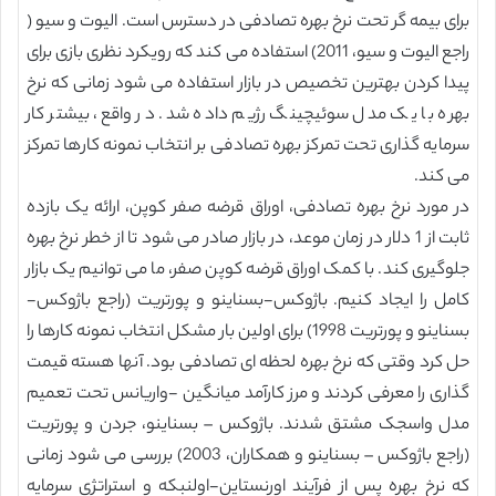
برای بیمه گر تحت نرخ بهره تصادفی در دسترس است. الیوت و سیو (
راجع الیوت و سیو، 2011) استفاده می کند که رویکرد نظری بازی برای
پیدا کردن بهترین تخصیص در بازار استفاده می شود زمانی که نرخ
بهره با یک مدل سوئیچینگ رژیم داده شد. در واقع، بیشتر کار
سرمایه گذاری تحت تمرکز بهره تصادفی بر انتخاب نمونه کارها تمرکز
می کند.
در مورد نرخ بهره تصادفی، اوراق قرضه صفر کوپن، ارائه یک بازده
ثابت از 1 دلار در زمان موعد، در بازار صادر می شود تا از خطر نرخ بهره
جلوگیری کند. با کمک اوراق قرضه کوپن صفر، ما می توانیم یک بازار
کامل را ایجاد کنیم. باژوکس-بسناینو و پورتریت (راجع باژوکس-
بسناینو و پورتریت 1998) برای اولین بار مشکل انتخاب نمونه کارها را
حل کرد وقتی که نرخ بهره لحظه ای تصادفی بود. آنها هسته قیمت
گذاری را معرفی کردند و مرز کارآمد میانگین -واریانس تحت تعمیم
مدل واسجک مشتق شدند. باژوکس – بسناینو، جردن و پورتریت
(راجع باژوکس – بسناینو و همکاران، 2003) بررسی می شود زمانی
که نرخ بهره پس از فرآیند اورنستاین-اولنبکه و استراتژی سرمایه