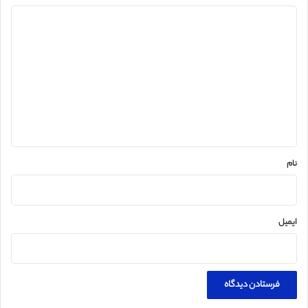
د
ی
د
گ
ا
ه
*
نام
ایمیل