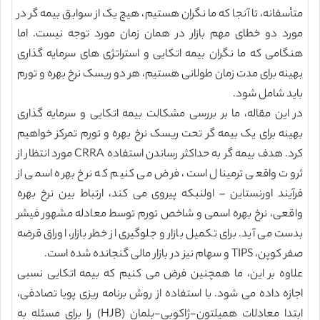
متأسفانه، تا آنجا که ما نگران هستیم، هیچ یک از سوابق بیمه گر در
مورد دو خطای مهم بازار در همان زمان مورد توجه نیست. اما
هنگامی که ما نگران بیمه اتکایی و استراتژی های سرمایه گذاری
بهینه برای مدت زمان طولانی هستیم، هر دو ریسک نرخ بهره و تورم
باید شامل شود.
در این مقاله، ما بر بررسی مشکالت بیمه اتکایی و سرمایه گذاری
بهینه برای یک بیمه گر تحت ریسک نرخ بهره و تورم تمرکز خواهیم
کرد. هدف بیمه گر به حداکثر رساندن استفاده CRRA مورد انتظار از
ثروت واقعی ترمینال است، فرض می کنیم که نرخ بهره اسمی از
فرآیند اورنستاین – اولنبکه پیروی می کند، ارتباط بین نرخ بهره
واقعی، نرخ بهره اسمی و شاخص تورم توسط معادله مشهور فیشر
بدست می آید. برای تکمیل بازار و جلوگیری از خطر بازار، اوراق قرضه
صفر کوپن، TIPS و سهام نیز در بازار مالی گنجانده شده است.
علاوه بر این، ما همچنین فرض می کنیم که بیمه اتکایی نسبی
اجازه داده می شود. با استفاده از روش برنامه ریزی پویا تصادفی،
ابتدا معادلات همیلتون-ژاکوبی-بلمان (HJB) را برای مسئله به