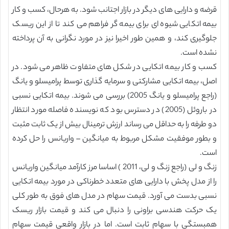
قرضه و دارایی های دیگر در بازار اجتانب شود. به هرحال، کسب و کار
بیمه اتکایی شیوه ای برای بیمه گر فراهم می کند تا از این ریسک
جلوگیری کند، و همین طور اخیرا نیز در مورد نگرانی به آن پرداخته
نشده است.
کسب و کار بیمه اتکایی در شکل های متفاوت ظاهر می شود. در
اصل، بیمه اتکایی مشارکتی و سرمایه گذاری توسط پرامیسلو و یانگ
(راجع پرامیسلو و یانگ 2005) بررسی می شوند. بیمه اتکایی نسبی
در باروئل (2005) در دسترس بود که نویسنده فاصله مورد انتظار
دو طرفه را به حداقل می رساند ارزش ترمینال بیش از یک ثابت مثبت
و بطور موفقیت مشکل مربوط به میانگین – واریانس را حل کرده
است.
زنگ و لی (راجع زنگ و لی، 2011 ) اساسا مرز کارآمد میانگین واریانس
را از مدل پخش با دارایی های متعدد خطرناکی در مورد بیمه اتکایی
نسبی بدست می آورد. قیمت سهام در مدل های فوق به طور کلی
یک حرکت هندسی براونی را دنبال می کند و قیمت بازار ریسک
همبستگی با سهام ثابت است. اما در بازار واقعی قیمت سهام