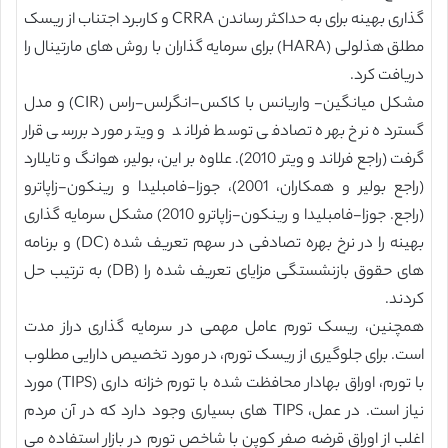
گذاری بهینه برای به حداکثر رساندن CRRA و کاربرد اجتناب از ریسک
مطلق هذلولی (HARA) برای سرمایه گذاران با روش های مارتینال را
دریافت کرد.
مشکل میانگین- واریانس با کاکس-انگرلس-راس (CIR) و مدل
گسترده نرخ بهره تصادفی توسط فرلاند و ویتر مورد بررسی قرار
گرفت (راجع فرلاند و ویتر 2010). علاوه بر این، بولیر، هوانگ و تایلارد
(راجع بولیر و همکاران، 2001)، جوزا-فامبلیدا و رینکون-زاپاترو
(راجع. جوزا-فامبلیدا و رینکون-زاپاترو 2010) مشکل سرمایه گذاری
بهینه را در نرخ بهره تصادفی در سهم تعریف شده (DC) و برنامه
های حقوق بازنشستگی مزایای تعریف شده را (DB) به ترتیب حل
کردند.
همچنین، ریسک تورم عامل مهمی در سرمایه گذاری دراز مدت
است. برای جلوگیری از ریسک تورم، در مورد تخصیص دارایی مطلوب
با تورم، اوراق بهادار محافظت شده با تورم خزانه داری (TIPS) مورد
نیاز است. در عمل، TIPS های بسیاری وجود دارد که در آن مردم
اغلب از اوراق قرضه صفر کوپن با شاخص تورم در بازار استفاده می