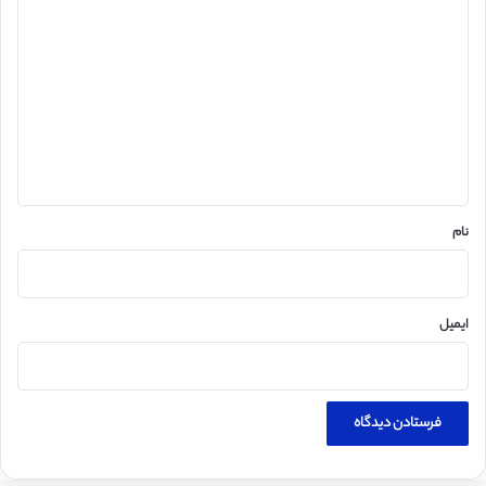
ی
د
گ
ا
ه
*
نام
ایمیل