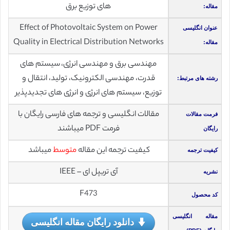
های توزیع برق
مقاله:
Effect of Photovoltaic System on Power
عنوان انگلیسی
Quality in Electrical Distribution Networks
مقاله:
مهندسی برق و مهندسی انرژی، سیستم های
قدرت، مهندسی الکترونیک، تولید، انتقال و
رشته های مرتبط:
توزیع، سیستم های انرژی و انرژی های تجدیدپذیر
مقالات انگلیسی و ترجمه های فارسی رایگان با
فرمت مقالات
فرمت PDF میباشند
رایگان
کیفیت ترجمه این مقاله
متوسط
میباشد
کیفیت ترجمه
آی تریپل ای – IEEE
نشریه
F473
کد محصول
مقاله انگلیسی
دانلود رایگان مقاله انگلیسی