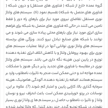
گروه عمده خارج از شبکه ( فناوری های مستقل) و درون شبکه (
فناوری های متصل به شبکه) تقسیم نمود (6). سیستم های ولتاژ
نوری مستقل تقاضای نیروی مورد نیاز برای بارهای راه دور را فقط
تامین می کنند در حالی که فناوری های متصل به شبکه برای فراهم
سازی انرژی مورد نیاز برای بارهای محلی پیاده سازی می شوند و می
توانند با شبکه های صنایع تبادل نیرو کنند. ویژگی های برجسته
سیستم های ولتاژ نوری توانایی آنها در ارتقا عملیات سیستم های
نوری برای بهبود پروفایل ولتاژ و با کاهش اتلاف انرژی تغذیه دهنده
توزیع در پایین ترین هزینه نگه داری می باشد. سیستم های ولتاژ
نوری در مقایسه با فناوری های تجدید پذیر دیگر، هنوز با مشکلات
عمده مواجه اند و حتی ممکن است منجر به تاثیرات نامطلوب وارد بر
سیستم همانند اضافه بار تغذیه دهنده، آلودگی هامونیک، هزینه
سرمایه گذاری بالا، کارایی پایین و اعتبار کم شوند (7). علاوه بر این،
نوسانات در پرتو خورشیدی ممکن است باعث انحراف نیرو و نوسان
ولتاژ و تاثیرات نامطلوب حاصل بر سیستم های ولتاژ نوری بسیار
نفوذی در شبکه توزیع گردد. چند روند کنترل که ولتاژ تولید شده و