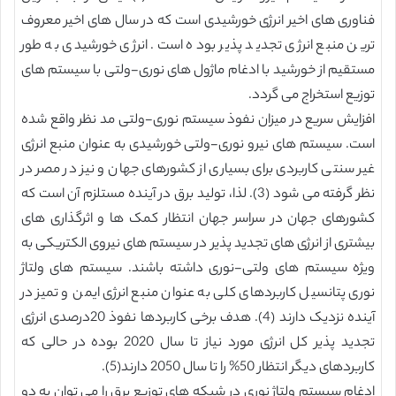
فناوری های اخیر انرژی خورشیدی است که در سال های اخیر معروف
ترین منبع انرژی تجدید پذیر بوده است. انرژی خورشیدی به طور
مستقیم از خورشید با ادغام ماژول های نوری-ولتی با سیستم های
توزیع استخراج می گردد.
افزایش سریع در میزان نفوذ سیستم نوری-ولتی مد نظر واقع شده
است. سیستم های نیرو نوری-ولتی خورشیدی به عنوان منبع انرژی
غیر سنتی کاربردی برای بسیاری از کشورهای جهان و نیز در مصر در
نظر گرفته می شود (3). لذا، تولید برق در آینده مستلزم آن است که
کشورهای جهان در سراسر جهان انتظار کمک ها و اثرگذاری های
بیشتری از انرژی های تجدید پذیر در سیستم های نیروی الکتریکی به
ویژه سیستم های ولتی-نوری داشته باشند. سیستم های ولتاژ
نوری پتانسیل کاربردهای کلی به عنوان منبع انرژی ایمن و تمیز در
آینده نزدیک دارند (4). هدف برخی کاربردها نفوذ 20درصدی انرژی
تجدید پذیر کل انرژی مورد نیاز تا سال 2020 بوده در حالی که
کاربردهای دیگر انتظار 50% را تا سال 2050 دارند(5).
ادغام سیستم ولتاژ نوری در شبکه های توزیع برق را می توان به دو