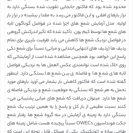
محدود شده بود که فاکتور جابجایی تقویت شده بستگی دارد به
تراز بارهای افقی و این فاکتور می رسد به مقدار بیشینه در تراز بار
اولیه. مدل آزمایش شمع های اجرا شده در فواصل گوناگون لایه
های شمع ها توسط کیم یون. تأکید شده که تأثیر اندرکنش گروهی
در فواصل نزدیک شمع ها کاهش می یابد ظرفیت باربری برای تمام
ردیف ها (ردیف های انتهایی،ابتدایی و میانی) نسبتاً برای شمع تکی
پاسخ این خواهد بود همچنین مشاهده شده است از آزمایشاتی که
روی خاک شده است توانمندی عکس العمل ها به نزدیکی فواصل
لایه های شمع ها و فاصله ی بین شمع ها بستگی دارد. اینطور
گفته شده است که فاکتور کاهش بار بشمار می آورد بارهای مورد
تحمل به هر شمع که بستگی به موقعیت شمع و نزدیکی فاصله ی
شمع ها دارد. میتوان دریافت که شمع های میانی پشتیبانی می-
کنند نسبت عظیمی از بار کل و پاسخ را به همین ترتیب یک شمع
بستگی دارد به زمینه ی آزمایش در سه گروه شمع ها. رفتار شمع
جکت فونداسیون OWECs نسبتاً پیچیده هست شامل زمینه های
طراحی سازه و ژئوتکنیک. یکی از مسائل قابل توجه این است که