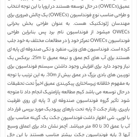
عمیق(OWECs) در حال توسعه هستند در اروپا با این توجه انتخاب
و طراحی مناسب نوع فونداسیون (OWECs) یک چالش ضروری برای
مهندسان ژئوتکنیک هست. به عنوان طراحی بخش بحرانی
OWECs میشود از فونداسیون نام برد پس بنابراین طراحی
فونداسیون OWECs تمرکز خود را در مطالعات مختلف به خود جلب
کرده است. فونداسیون های وزنی، منفرد و تکی صندوقه ای پایه ای
هستند برای آب های کم عمق و نیمه عمیق تا 25m. برعکس یک
نیاز وجود دارد برای افزایش وجود داشتن سیستم فونداسیون برای
توربین های بادی بزرگ در عمق بیش از 30m. به این ترتیب با توجه
به مفهوم خلاقانه زیرساختاری پیکربندی عمیق اخیراً تحت تحقیقات
در حال توسعه می باشد کیم مطالعه پارامتریک انجام داد تا متوجه
شود تأثیر گروه فونداسیون صندوقه ای 3 پایه ای روی ظرفیت
باربری. رفتار جکت 3 پایه تحت بارهای پریودیک مورد بررسی قرار داد
با لوپی. شی اظهار داشت فونداسیون جکت یک گزینه مناسب برای
آب با عمق 30 تا 80 متر میباشد. آچمز نشان داد برای اعماق وسیع
آبها 3 پایه فونداسیون جکت بیشتر مناسب هستند با این حال