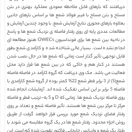
دریافتند که بارهای قابل ملاحظه عمودی عملکرد بهتری در بتن
مسلح و بتن مسلح با فیبر فولاد شمع ها بر اساس بارهای جانبی
بعلاوه بارهای محوری نتایج آزمایش شمع. با وجود چندین آزمایش و
مطالعات عددی پایه ای روی رفتار فاصله ی نزدیک شمع ها و پاسخ
در ناحیه بین شمع ها برای فونداسیون OWECs هنوز مطالعه ای
انجام نشده است. بسیار عالی شناخته شده و کارآمدی شمع بطور
قابل توجهی تأثیر گذار است زمانی که شمع ها در حال نصب شدن
هستند در کنار هم و خاکی که در بین شمع ها قرار دارد محل
فعالیت می باشد. مک وی دریافت که گروه کارآمد در فاصله فاصله
شمع(S) از 3 برابر قطر شمع 22% کمتر بوده از گروه شمع کارآمدی با
فاصله 5 برابر بر این اساس تفکیک شده اند. آزمایشات انجام شده
روی فاصله نزدیک شمع ها. زمانی که D و S به-ترتیب قطر و فاصله
مرکز تا مرکز بین شمع ها هستند. تأثیر فاصله شمع و تعداد بر روی
رفتار فضای نزدیک شمع مورد بررسی قرار خواهد گرفت از طریق
روش اجزاء محدود. رفتار شمع ها در یک گروه مقایسه می شوند با
رفتار یک شمع و واریانس جابجایی فاکتور تقویت شده کم است. این