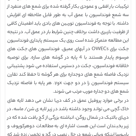
ترکیبات بار افقی و عمودی بکار گرفته شده برای شمع های منفرد از
سه شمع فونداسیون با عمق آب به طور قابل ملاحظه ای افزایش
داشته. با توجه به فونداسیون توربین های بادی باید اطمینان کافی
از ظرفیت باربری داشت برخلاف چنین شرایط بار در عمق آب. در نتیجه
این مطالعه متمرکز شده است روی یک سیستم پایداری فونداسیون
جکت برای OWECs در آبهای عمیق. فونداسیون های جکت های
مرسوم پایدار هستند با 4 پایه در گوشه های سازه. برای توصیه
خلاقانه فونداسیون، جکت در دسترس استفاده می شود پشتیبانی
نزدیک فاصله شمع های دوجداره برای هر گوشه تا حفظ کند تقارن
سیستم فونداسیون را در دو جهت xوy. هر پایه با فاصله نزدیک
شمع های دو جداره مورب مرتب می شوند.
در برخی موارد پروفیل عمق در کف دریا نشان می دهد لایه های
خاک گچی می تواند وجود داشته باشد در زیر لایه ی شن/ ماسه، در
دریای بالتیک در شمال روگن، انباشته بزرگی از گچ یافت شده که در
زیر یخبندان است این هست اشاره ای به مطالعات دوهرکوپوف و
باربوسا اینکه ویرانی شمع در حال نصب در گچ و تخمین زده شد که