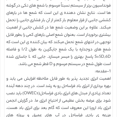
فونداسیون برتر از سیستم نسبتاً مرسوم با شمع های تکی در گوشه
ها است. نتایج نشان دهنده ی این است که شمع ها در بارهای
کششی جانبی از قرار معلوم بار کمتر از آن بار فشاری جانبی را تحمل
میکند. علاوه بر این وضعیت شمع ها در کشش جانبی از اهمیت
بیشتری برخوردار است. بعنوان شمع اصلی بارهای کمی را بطور قابل
توجهی در انتهای شمع تحمل میکند که بیان کننده ی این است که
شمع های دوجداره با یک شمع جایگزین به طول l/2 و فاصله
S=5D,6D پاسخ بهتری را میسر میسازد. جایی که L جاسازی شده
است طول شمع در سیستم مرسوم و D قطر شمع می باشد.
1-مقدمه:
اهمیت انرژی تجدید پذیر به طور قابل ملاحظه افزایش می یابد و
بهره برداری از انرژی باد فراساحل رو به رشد است. در چند دهه آینده
تعداد زیادی از مبدل های انرژی بادی فراساحل(OWECs) باید نصب
شود برای عرضه بخش عظیمی از احتیاج انرژی ما. در گزارش انجمن
انرژی باد اروپا این معروف است که گام بعد برای انرژی باد هست،
مزرعه ی بادی فراساحل در آب های عمیق و پروژه های