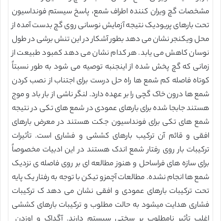
مشخصات گچ ویران کننده اطراف شمع، پاسخ سیستم فونداسیون
تحت بارهای پریودیک نتیجه آزمایش نوسانی روی گچ بدست آمده از
محل ویکنجر نشان می دهد بطور آشکار در این تنش برشی در طول
نوسان کاهش می یابد. هر کدام نشان می دهد کمبود طبیعت از
زمانی که گچ پخش شده از اینجنبه توصیه می شود به طور نسبتاً
کوتاه فاصله کم شمع ها راه حل درست برای اجتناب از نصب کردن
شمع ها درون خاک گچی را بر عهده دارد. لنگر ناشی از بار باد و موج
هستند جابجا شده برای بارهای عمودی در شمع های تکی در نتیجه
شمع های تکی برای فونداسیون جکت هستند در معرض بارهای
افقی و قائم آن ترکیب بارهای کششی و فشاری است. تأثیرات
ترکیبات بار روی رفتار شمع اندک هستند در این ادبیات مخصوصاً
برای سازه های فراساحل و هنوز مطالعه ای بر روی فاصله ی نزدیک
شمع ها انجام نشده. مطالعات آچمزو تیکن با توجه به رفتار یک پایه
تحت ترکیبات بارهای عمودی و افقی نشان می دهد ک ترکیبات
فشاری هدایت میشود به حالت مطلوب و ترکیبات بارهای کششی
اغلب تأثیر نامطلوب بر سختی سیستم دارند. آگداک و اوزدن