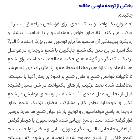
بخشی از ترجمه فارسی مقاله:
چکیده:
به عنوان یک واحد تولید کننده ی انرژی فراساحل در اعماق بیشتر آب
حرکت می کند. تقاضای طراحی فونداسیون با خلاقیت بیشتر و
رویکرد پیچیدگی آن مخصوصاً برای توربین های بزرگ (حدود 5 الی7
مگاآمپر).در این متن یک شمع جایگزین با شمع دوجداره در فواصل
نزدیک یکدیگر در گوشه های جکت مطالعه شده است برای شمع
ها با ابعاد و اندازه های مختلف.مطالعه ی پارامتری عددی انجام شد
تا تأثیرات فواصل شمع و طول شمع بر نحوه ی رفتار آنها با سیستم
محافظت شده تحت ترکیب بار های یکنواخت در شن بسیار فشرده
قبل از تحلیل، مدل عددی تأیید شده در زمینه ی آزمایش در شمع
تکی و دوجداره بطور کلی مشارکت فضای نزدیک شمع های
دوجداره، پاسخ فونداسیون و توزیع بار در میان شمع ها مورد بررسی
قرار گرفته شده است. پاسخ ارزیابی شده فونداسیون با درنظر گرفتن
بار افقی، جابجایی بالایی، لنگر و دوران بالایی و سختی اولیه سیستم
شمع خاکی. از پاسخ معلوم شده توصیه می شود که سیستم