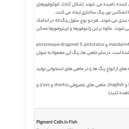
ایریدوفورهای بازتاب کننده ی فلزی، پورین های کریستالی به خصوص گوانین را ذخیره می کنند، بنابراین پلاکت-های منعکس کننده نامیده می شوند (شکل 2(a)). لئوکوفورهای
رد رنگ، شکل 2(a)) یا به عنوان اریتروفورها (قرمز) طبقه بندی می شوند. هر دو نوع سلول رنگدانه در اندامک
می شوند. علاوه بر این زانتوفورها و اریتروفورها ممکن
سیانوفورهای آبی رنگ تاکنون فقط در دو گونه از خانواده ی Callionymidae (dragonets)، یعنی mandarinfish Synchiropus splendidus و picruresque dragonet S. picturatus
ه است. در سایر ماهی ها، رنگ آبی معمولا به عنوان
ه های از انواع رنگ ها را در ماهی های استخوانی تولید
با توجه به دانش بالای ما، ملانوفورها و ایریدوفورها تنها نوع از سلول های رنگدانه هستند که تاکنون برای agnathan (lamprey و hagfish)، ماهی های غضروفی (sharks و rays) و
Pigment Cells in Fish