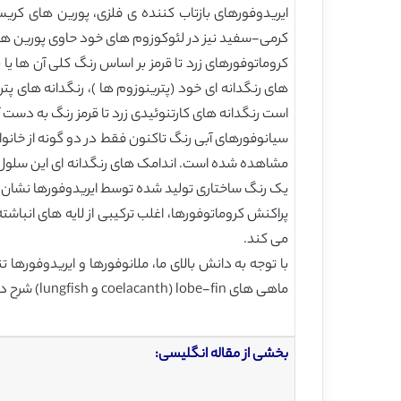
کرمی-سفید نیز در لئوکوزوم های خود حاوی پورین هستند (شکل 2(b)). ایریدوفور و لئوکوفورها بسیار به هم نزدیک هستند و با انعکاس ن
های رنگدانه ای خود (پترینوزوم ها )، رنگدانه های پتری
است رنگدانه های کارتنوئیدی زرد تا قرمز رنگ به دست آ
مشاهده شده است. اندامک های رنگدانه ای این سلول ه
یک رنگ ساختاری تولید شده توسط ایریدوفورها نشان 
پراکنش کروماتوفورها، اغلب ترکیبی از لایه های انباشته
می کند.
ماهی های lobe-fin (coelacanth و lungfish) شرح داده شده اند (همچنین پوست: رنگ بندی و کروماتوفورها در ماهی ها را مشاهده کنید).
بخشی از مقاله انگلیسی: