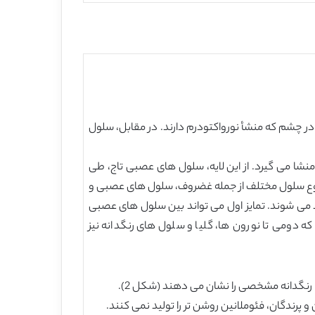
 در چشم که منشأ نورواکتودرم دارند. در مقابل، سلول
نشا می گیرد. از این لایه، سلول های عصبی تاج، طی
ا رسیدن به مقصد نهایی خود، از طریق مسیرهای مختلف انتقال می یابند. سلول های عصبی تاج منجر به تولید حدود 50 نوع سلول مختلف از جمله غضروف، سلول های عصبی و
نوشت یک سلول خاص محدود می شوند. تمایز اول می تواند بین سلول های عصبی
ه دومی تا نورون ها، گلیا و سلول های رنگدانه نیز
رنگدانه مشخصی را نشان می دهند (شکل 2).