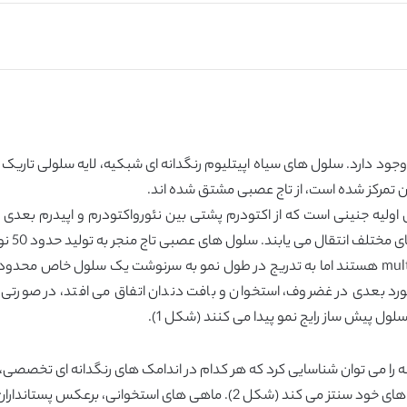
وجود دارد. سلول های سیاه اپیتلیوم رنگدانه ای شبکیه، لایه سلولی تاریک
آن تمرکز شده است، از تاج عصبی مشتق شده اند.
ولیه جنینی است که از اکتودرم پشتی بین نئورواکتودرم و اپیدرم بعدی م
جنینی ت
کروماتوفورها می شوند. تمام آن ها در ابتدا multipotent هستند اما به تدریج در طول نمو به سر
ورد بعدی در غضروف، استخوان و بافت دندان اتفاق می افتد، در صورتی ک
ول پیش ساز رایج نمو پیدا می کنند (شکل 1).
ا می توان شناسایی کرد که هر کدام در اندامک های رنگدانه ای تخصصی، 
س پستانداران و پرندگان، فئوملانین روشن تر را تولید نمی کنند.