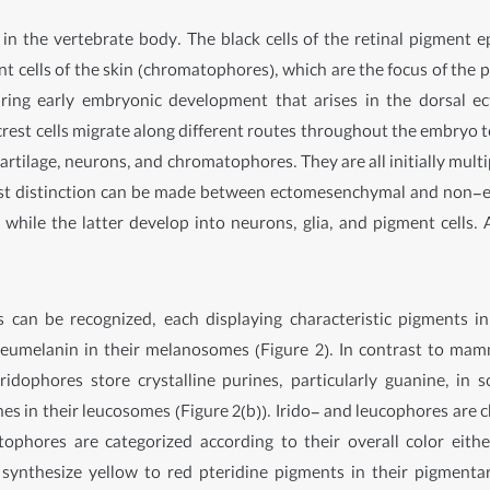
n the vertebrate body. The black cells of the retinal pigment epi
t cells of the skin (chromatophores), which are the focus of the pr
 during early embryonic development that arises in the dorsa
rest cells migrate along different routes throughout the embryo to 
 cartilage, neurons, and chromatophores. They are all initially mul
first distinction can be made between ectomesenchymal and non-
s, while the latter develop into neurons, glia, and pigment cell
es can be recognized, each displaying characteristic pigments in
umelanin in their melanosomes (Figure 2). In contrast to mamm
ridophores store crystalline purines, particularly guanine, in so
s in their leucosomes (Figure 2(b)). Irido- and leucophores are cl
tophores are categorized according to their overall color eith
 synthesize yellow to red pteridine pigments in their pigmentar