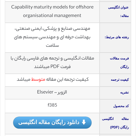
Capability maturity models for offshore
عنوان انگلیسی
organisational management
مقاله:
مهندسی صنایع و پزشکی، ایمنی صنعتی،
بهداشت حرفه ای و مهندسی سیستم های
رشته های مرتبط:
سلامت
مقالات انگلیسی و ترجمه های فارسی رایگان با
فرمت مقالات
فرمت PDF میباشند
رایگان
کیفیت ترجمه این مقاله
متوسط
میباشد
کیفیت ترجمه
الزویر – Elsevier
نشریه
f385
کد محصول
مقاله انگلیسی
دانلود رایگان مقاله انگلیسی
رایگان (PDF)