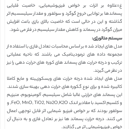
غ=علاوه بر اثرات بر خواص فیزیوشیمیایی، خاصیت قلیایی
پسماندها بر توانایی خروج گوگرد و سولفور و مقدار سیلیسسیم اثر
گذاشته و این در حالی است که خاصیت بالای بازی باعث افزایش
میزان گوگرد در پسماند و کاهش مقدار سیلیسیم در فلز می شود.
سیستم متالورژی:
مدل های ایجاد شده بر اساس محاسبات تعادل فازی با استفاده از
مجموعه داده های ترمودینامیک می باشند که ناحیه عملیاتی
ترکیب و درجه حرارت های پسماند های کوره های حرارت دهی را نیز
در نظر می گیرند.
مدل های ایجاد شده درجه حرارت های ویسکوزییته و مایع کاملا
کالیبره شده و برای نوع گکوره های حرارت دهی بهینه سازی شدند.
این پسماند های حرارتی غالبا شامل سیلیسیم، آلومینویوم، منیزیم
و کلسیم اکسید با مقادیر اندک FeO, MnO, TiO2, Na2O,K2O, و
سولفور بودند که بر خواص فیزیو شیمایی اثر قابل توجهی اعمال
می کنند. درجه حرارت پسماند ها نیز بر تعادل فازی و به دنبال آن
خواص فیزیوشیمایی اثر می گذاارند.