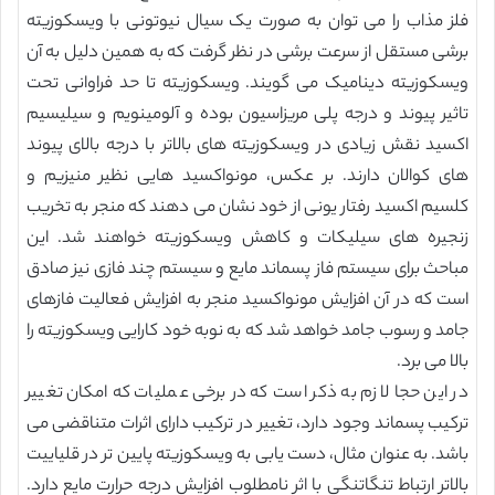
فلز مذاب را می توان به صورت یک سیال نیوتونی با ویسکوزیته
برشی مستقل از سرعت برشی در نظر گرفت که به همین دلیل به آن
ویسکوزیته دینامیک می گویند. ویسکوزیته تا حد فراوانی تحت
تاثیر پیوند و درجه پلی مریزاسیون بوده و آلومینویم و سیلیسیم
اکسید نقش زیادی در ویسکوزیته های بالاتر با درجه بالای پیوند
های کوالان دارند. بر عکس، مونواکسید هایی نظیر منیزیم و
کلسیم اکسید رفتار یونی از خود نشان می دهند که منجر به تخریب
زنجیره های سیلیکات و کاهش ویسکوزیته خواهند شد. این
مباحث برای سیستم فاز پسماند مایع و سیستم چند فازی نیز صادق
است که در آن افزایش مونواکسید منجر به افزایش فعالیت فازهای
جامد و رسوب جامد خواهد شد که به نوبه خود کارایی ویسکوزیته را
بالا می برد.
در این حجا لازم به ذکر است که در برخی عملیات که امکان تغییر
ترکیب پسماند وجود دارد، تغییر در ترکیب دارای اثرات متناقضی می
باشد. به عنوان مثال، دست یابی به ویسکوزیته پایین تر در قلیاییت
بالاتر ارتباط تنگاتنگی با اثر نامطلوب افزایش درجه حرارت مایع دارد.