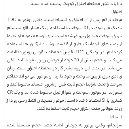
بالا با داشتن محفظه احتراق کوچک بدست آمده است.
احتراق
مرحله تراکم پس از آن احتراق و انبساط است. وقتی روتور به TDC
نزدیک می شود، در X1، سوخت با استفاده از یک فشار بالای سیستم
تزریق سوخت متداول تزریق شده است. برای توسعه نمونه اولیه، ما
از پمپ های اتوماتیک خارج از قفسه بوش و انژکتور ها استفاده
کرده ایم. در نزدیکی TDC، قوس محفظه با قوس روتور مطابقت
می کند، و حجم بیش از 20 درجه از چرخش روتور تقریبا ثابت باقی
می ماند. در مدت این دوره، بشتر گاز در محفظه احتراق است. زمان
زیادی برای تزریق سوخت وجود دارد، و موتور می تواند حداکثر
سوخت را تحت شرایط حجم ثابت قبل از شروع انبساط مخلوط کند و
بسوزاند. در موتور ، سوخت و هوا از قبل مخلوط شده اند و یک CR
کمتری با SI استفاده شده است. موتور همچنان انتظار می رود از
روند طولانی مدت احتراق حجم ثابت استفاده کند.
انبساط
سرانجام، وقتی روتور به چرخش ادامه دهد، حجم منبسط شده