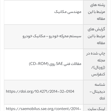
رشته های
مرتبط با این
مهندسی مکانیک
مقاله
گرایش های
مرتبط با این
سیستم محرکه خودرو – مکانیک خودرو
مقاله
چاپ شده در
مجله
مقالات فنی SAE روی (CD-ROM)
(ژورنال)/
کنفرانس
شناسه
دیجیتال –
https://doi.org/10.4271/2014-32-0104
doi
لینک سایت
https://saemobilus.sae.org/content/2014-