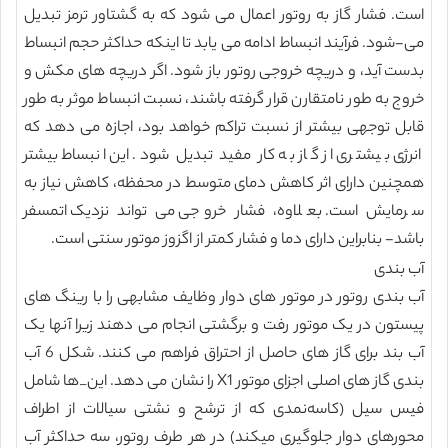
است. فشار گاز به روتور اعمال می شود که به گشتاور ترمز تبدیل
می-شود. فرآیند انبساط ادامه می یابد تا اینکه حداکثر حجم انبساط
بدست آید، و دریچه خروجی روتور باز شود. اگر دریچه های مکش و
خروج به طور نامتقارن قرار گرفته باشند، نسبت انبساط موثر به طور
قابل توجهی بیشتر از نسبت تراکم خواهد بود، اجازه می دهد که
انرژی بیشتری از گاز به کار مفید تبدیل شود. این انبساط بیشتر
همچنین دارای اثر کاهش دمای متوسط در محفظه، کاهش نیاز به
سرمایش است. بعلاوه، فشار خروجی می تواند نزدیک اتمسفر
باشد- بنابراین دارای دما و فشار کمتر از اگزوز موتور سنتی است.
آب بندی
آب بندی روتور در موتور های دوار وظایف مشابهی را با رینگ های
پیستون در یک موتور رفت و برگشتی انجام می دهند زیرا آنها یک
آب بند برای گاز های حاصل از احتراق فراهم می کنند. شکل 6 آب
بندی گاز های اصلی اجزای موتور X1 را نشان می دهد. این_ها شامل
فیس سیل (کاسه‌نمدی که از ترشح و نشتی سیالات از اطراف
محور‌های دوار جلوگیری میکند) در هر طرف روتور، سه حداکثر آب