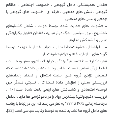
فقدان همبستگی داخل گروهی ، خصومت اجتماعی ، مظالم
گروهی ، تنش های مذهبی ، فرقه ای ، خشونت های گروهی یا
جمعی و تنش های مذهبی
• خشونت های حمایت شده توسط دولت ، شامل کشتارهای
نامشروع ، ترور سیاسی ، مرگ دراثر مبارزه ، فقدان حقوق یکپارچگی
عینی و کشمکش مداوم
• سایراشکال خشونت،نظیراعمال پارتیزانی،فشار یا تهدید توسط
گروه های سازمان یافته و جرائم خشونت بار .
فقر به کرار توسط تصمیم گیرندگان در ارتباط با تروریسم بوده است ،
اما دلیل آن قطعی نیست . با این وجود ، نشان داده شده است که
تبعیض نژادی گروه های اقلیت احتمال و تعداد رخدادهای
تروریستی محلی را افزایش داده است[21] . نسبتی همگرا بین
توسعه اقتصادی و کشمکش های ارضی یافت شده است [17] .
تروریسم (غیردولتی) بیشترین رواج را در دموکراسی ها دارد ، حداقل
درفاصله زمانی 1975 تا 1997 به نظر می رسد که این درارتباط با رقابت
های داخل گروه ها تشدید شده به توسط رقابت سیاسی است [22]،