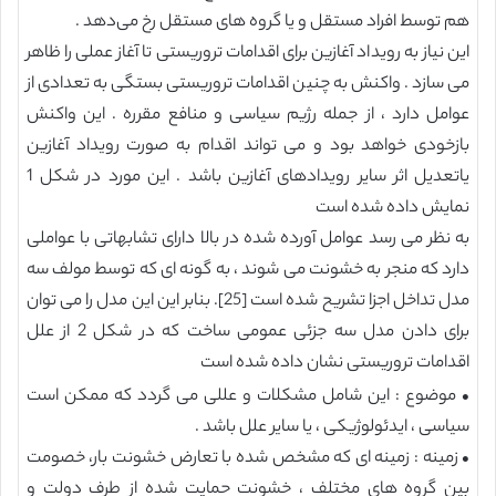
هم توسط افراد مستقل و یا گروه های مستقل رخ می‌دهد .
این نیاز به رویداد آغازین برای اقدامات تروریستی تا آغاز عملی را ظاهر
می سازد . واکنش به چنین اقدامات تروریستی بستگی به تعدادی از
عوامل دارد ، از جمله رژیم سیاسی و منافع مقرره . این واکنش
بازخودی خواهد بود و می تواند اقدام به صورت رویداد آغازین
یاتعدیل اثر سایر رویدادهای آغازین باشد . این مورد در شکل 1
نمایش داده شده است
به نظر می رسد عوامل آورده شده در بالا دارای تشابهاتی با عواملی
دارد که منجر به خشونت می شوند ، به گونه ای که توسط مولف سه
مدل تداخل اجزا تشریح شده است [25]. بنابر این این مدل را می توان
برای دادن مدل سه جزئی عمومی ساخت که در شکل 2 از علل
اقدامات تروریستی نشان داده شده است
• موضوع : این شامل مشکلات و عللی می گردد که ممکن است
سیاسی ، ایدئولوژیکی ، یا سایر علل باشد .
• زمینه : زمینه ای که مشخص شده با تعارض خشونت بار، خصومت
بین گروه های مختلف ، خشونت حمایت شده از طرف دولت و