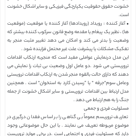
خشونت حقوق حقوقیت یکپارچگی فیزیکی و سایر اشکال خشونت
است.
• آغاز کننده : رویداد (رویدادها) آغاز کننده یا موقعیت (موقعیت
ها) ، نظیر یک پیغام یا مقدمه وضع قانون سرکوب کننده بیشتر، که
وضعیت را بدتر می کند و امکان می دهد تغییر مثبت منجر به
تفکیک مشکلات یا پیشرفت علت غیر محتمل فزاینده شود .
این مدل درنمایش عواملی مفید است که منجربه ارتکاب اقدامات
تروریستی می شود .دو عامل اول وضعیت بی ثبات را نمایش می
دهند که دارای حالت بالقوه منجر شدن به ارتکاب اقدامات ترویستی
وعامل سوم”جرقه ” یا “رسیدن کارد به استخوان” است . همچنین
مدل ارتباط بین اقدامات تروریستی و سایر اشکال خشونت از جمله
جنگ را به هم ارتباط می دهد .
مسئولیت فردی و جمعی
تعاریف تروریسم عموماً بی گناهی را بر اساس فقدان درگیری در
موضوع مربوطه تعریف می نمایند . با این حال موضوعاتی وجود
دارد که مسئولیت فردی و اجتماعی است .در برخی موارد تروریست