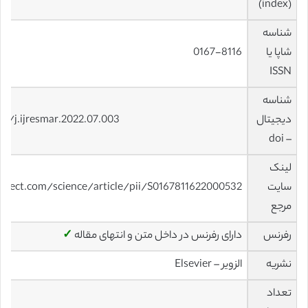
(index)
شناسه
شاپا یا
0167-8116
ISSN
شناسه
دیجیتال
16/j.ijresmar.2022.07.003
– doi
لینک
سایت
irect.com/science/article/pii/S0167811622000532
مرجع
رفرنس
دارای رفرنس در داخل متن و انتهای مقاله
✓
نشریه
الزویر – Elsevier
تعداد