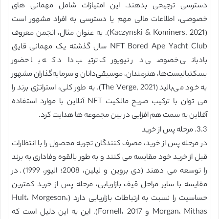
دسترسی ترجیحی بدهند. این امتیازات شامل مهمانی های
خصوصی، اطلاعات مالی مهم یا دسترسی به افراد مشهور است
(Kaczynski & Kominers, 2021). به عنوان مثال، انجمن معروف
NFT Bored Ape Yacht Club سال گذشته یک مهمانی قایق
بادبانی خصوصی در نیویورک ترتیب داد که با حضور
بسکتبالیست‌ها، هنرمندان، موسیقی‌دانان و سرمایه‌گذاران مشهور
به خود می‌بالید (The Verge, 2021). به طور کلی، استراتژی برند را
می توان با ترکیب صریح مالکیت NFT آنلاین با موارد استفاده
آفلاین به سمت هم افزایی در بین مجموعه ها هدایت کرد.
3.3. مرحله پس از خرید
در مرحله پس از خرید، مصرف کنندگان تجربه محصول را با انتظارات
قبل از خرید خود مقایسه می کنند و به طور بالقوه وفاداری به برند
را توسعه می دهند (دی بروین و لیلین، 2008؛ الیور، 1999). در
مقایسه با سایر مراحل قیف بازاریابی، مرحله پس از خرید کمترین
حساسیت را نسبت به ارتباطات بازاریابی دارد (Hult، Morgeson،
Morgan، Mithas و Fornell، 2017). این به این دلیل است که