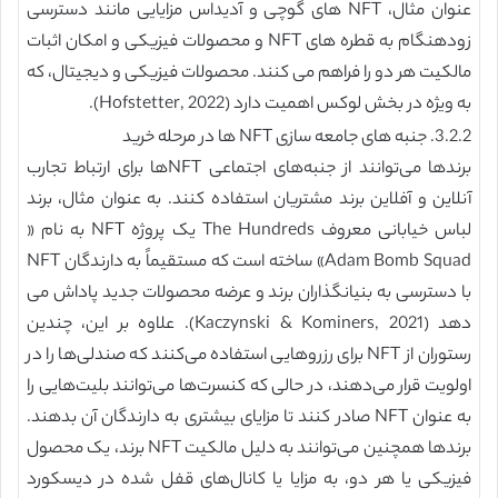
عنوان مثال، NFT های گوچی و آدیداس مزایایی مانند دسترسی
زودهنگام به قطره های NFT و محصولات فیزیکی و امکان اثبات
مالکیت هر دو را فراهم می کنند. محصولات فیزیکی و دیجیتال، که
به ویژه در بخش لوکس اهمیت دارد (Hofstetter, 2022).
3.2.2. جنبه های جامعه سازی NFT ها در مرحله خرید
برندها می‌توانند از جنبه‌های اجتماعی NFTها برای ارتباط تجارب
آنلاین و آفلاین برند مشتریان استفاده کنند. به عنوان مثال، برند
لباس خیابانی معروف The Hundreds یک پروژه NFT به نام «
Adam Bomb Squad» ساخته است که مستقیماً به دارندگان NFT
با دسترسی به بنیانگذاران برند و عرضه محصولات جدید پاداش می
دهد (Kaczynski & Kominers, 2021). علاوه بر این، چندین
رستوران از NFT برای رزروهایی استفاده می‌کنند که صندلی‌ها را در
اولویت قرار می‌دهند، در حالی که کنسرت‌ها می‌توانند بلیت‌هایی را
به عنوان NFT صادر کنند تا مزایای بیشتری به دارندگان آن بدهند.
برندها همچنین می‌توانند به دلیل مالکیت NFT برند، یک محصول
فیزیکی یا هر دو، به مزایا یا کانال‌های قفل شده در دیسکورد