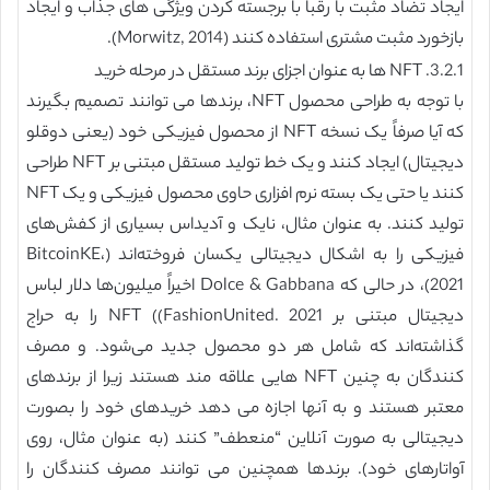
ایجاد تضاد مثبت با رقبا با برجسته کردن ویژگی های جذاب و ایجاد
بازخورد مثبت مشتری استفاده کنند (Morwitz, 2014).
3.2.1. NFT ها به عنوان اجزای برند مستقل در مرحله خرید
با توجه به طراحی محصول NFT، برندها می توانند تصمیم بگیرند
که آیا صرفاً یک نسخه NFT از محصول فیزیکی خود (یعنی دوقلو
دیجیتال) ایجاد کنند و یک خط تولید مستقل مبتنی بر NFT طراحی
کنند یا حتی یک بسته نرم افزاری حاوی محصول فیزیکی و یک NFT
تولید کنند. به عنوان مثال، نایک و آدیداس بسیاری از کفش‌های
فیزیکی را به اشکال دیجیتالی یکسان فروخته‌اند (BitcoinKE،
2021)، در حالی که Dolce & Gabbana اخیراً میلیون‌ها دلار لباس
دیجیتال مبتنی بر NFT ((FashionUnited. 2021 را به حراج
گذاشته‌اند که شامل هر دو محصول جدید می‌شود. و مصرف
کنندگان به چنین NFT هایی علاقه مند هستند زیرا از برندهای
معتبر هستند و به آنها اجازه می دهد خریدهای خود را بصورت
دیجیتالی به صورت آنلاین “منعطف” کنند (به عنوان مثال، روی
آواتارهای خود). برندها همچنین می توانند مصرف کنندگان را