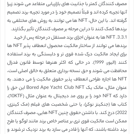
مصرف کنندگان کمتر با جذابیت های بازاریابی متقاعد می شوند زیرا
آنها تجربه کرده اند و قبلاً تصمیم خود را در مورد تجربه برند تصمیم
گرفته اند. با این حال، NFT ها می توانند به روش های مختلفی به
برندها کمک کنند تا در این مرحله بر مصرف کنندگان تأثیر بگذارند.
3.3.1. NFT ها به عنوان اجزای برند مستقل در مرحله پس از خرید
برندها می توانند از ساختار مالکیت محصول انعطاف پذیر NFT ها
برای ایجاد مالکیت درک شده قوی تر و دلبستگی به برند استفاده
کنند (الیور، 1999). در حالی که اکثر هنرها توسط قانون فدرال
محافظت می شوند و حق نسخه برداری متعلق به خالق اصلی است،
NFT ها اجازه طراحی انعطاف پذیر حقوق مالکیت را می دهند. به
عنوان مثال، مالک یک Bored Ape Yacht Club NFT این حق را
دارد که NFT خود را بر روی مد دیجیتال به عنوان مثال (10KTF)،
کتاب ها (جنکینز نوکر)، یا حتی شخصیت های فیلم (مک کینزی،
2022) درج کند. با داشتن حقوق چنین NFT هایی، مصرف کنندگان
ممکن است مالکیت قوی تری بر عناصر خاص برند مانند لوگو یا طرح
برند داشته باشند، که آنها را قادر می سازد به برند نزدیک تر شوند و