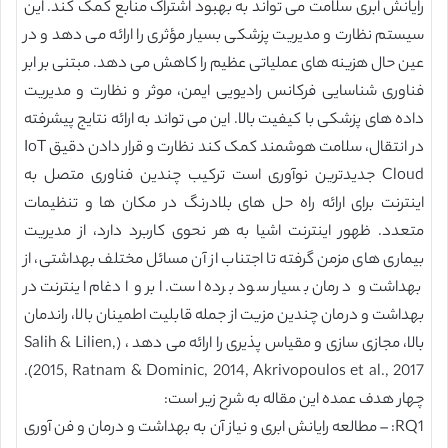
رایانش ابری سلامت می تواند به بهبود اشتراک منابع کمک کند. این
سیستم نظارت و مدیریت پزشکی بسیار مؤثری را ارائه می دهد و در
عین حال هزینه های عملیاتی عظیم را کاهش می دهد. مبتنی بر ابر
فناوری شناسایی فرکانس رادیویی ایمن، موثر و نظارت و مدیریت
داده های پزشکی با کیفیت بالا. این می تواند به ارائه نتایج پیشرفته
در انتقال، سلامت هوشمند کمک کند نظارت و قرار دادن دقیق IoT
Cloud جدیدترین نوآوری است ترکیب چندین فناوری متصل به
اینترنت برای ارائه راه حل های بلادرنگ در مکان ها و تنظیمات
متعدد. ظهور اینترنت اشیا به هر نحوی کاربرد دارد، از مدیریت
بیماری های مزمن گرفته تا اجتناب از آن مسائل مختلف بهداشتی، از
بهداشت و درمان بسیار سود برده است. ابر و ادغام اینترنت در
بهداشت و درمان چندین مزیت از جمله قابلیت اطمینان بالا، راندمان
بالا، مجازی سازی و مقیاس پذیری را ارائه می دهد ، (Salih & Lilien,
2015, Ratnam & Dominic, 2014, Akrivopoulos et al., 2017).
چهار هدف عمده این مقاله به شرح زیر است:
RQ1: – مطالعه رایانش ابری و نیاز آن به بهداشت و درمان و فن آوری