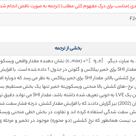
ی (مناسب برای درک مفهوم کلی مطلب) (ترجمه به صورت ناقص انجام شد
F2
بخشی از ترجمه
که به یک مقدارثابت در حدود 1/0 s^(-1) می رسد. در نرخ کششی بالاتر، مقدار SHI بر
مرجع برای محاسبه SHI دشوار است. هرچه منحن
کشش بالا ثابت باقی بماند. اوت هایاکوماران و همکاران (2002) نیز گزارش دادند که با افزایش مق
ش سفت شدگی استفاده کرده اند و تفاوت در بخش خطی منحنی ویسکوزیته 