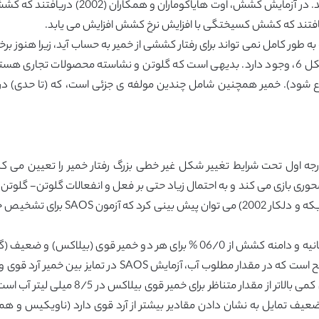
ریافتند که کشش کسیختگی با افزایش نرخ کشش افزایش می یابد.
گلوتن 90 درصد وزنی نشاسته نشان داده شده در شکل 6، وجود دارد. بدیهی است که گلوتن و نشاسته
 شود). خمیر همچنین شامل چندین مولفه ی جزئی است، که (تا حدی) در 
ه اول تحت شرایط تغییر شکل غیر خطی بزرگ رفتار خمیر را تعیین می ک
 بازی می کند و به احتمال زیاد حتی بر فعل و انفعالات گلوتن- گلوتن نیز
تا حد زیادی توسط شبکه گلوتن تعیین م
شکل 7 مقادیر |G^* | را در فرکانس ثابت 10 رادیان بر ثانیه و دامنه کشش از 06/0 %
کوهان دار امریکایی ضعیف در 4/5 میلی لیتر آ