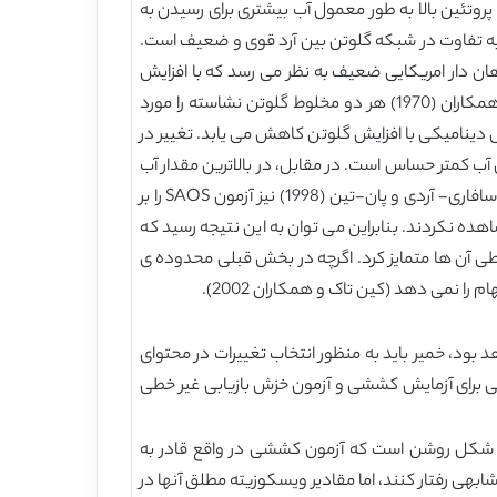
ار و اسکوفیلد b2002). آرد قوی به دلیل داشتن محتوای پروتئین بالا به طور معمول آب بیشتری برای رسیدن به
اضر لفافه ی کافی به تفاوت در شبکه گلوتن بین آرد قوی و ضعیف است.
یر گاومیش کوهان دار امریکایی ضعیف به نظر می رسد که با افزایش
مقدار آب افزایش یابد، که این شرایط با یافته های قبلی از ناویکیس و همکاران (1982) سازگاری دارد. هیبرد (1970) و اسمیت و همکاران (1970) هر دو مخلوط گلوتن نشاسته را مورد
 دینامیکی با افزایش گلوتن کاهش می یابد. تغییر در
شبکه گلوتن را، آرد با محتوای پروتئین بیشتر مقدار |G^* | دارد که به محتوای آب کمتر حساس است. در مقابل، در بالاترین مقدار آب
(6/6 میلی لیتر در 10 گرم آرد)، نمونه گاومیش کوهان دار امریکایی شروع به از هم پاشیدن کرد و دیگر مناسب برای تست نبود. سافاری- آردی و پان-تین (1998) نیز آزمون SAOS را بر
هده نکردند. بنابراین می توان به این نتیجه رسید که
ود خطی آن ها متمایز کرد. اگرچه در بخش قبلی محدوده ی
 بود، خمیر باید به منظور انتخاب تغییرات در محتوای
ی برای آزمایش کششی و آزمون خزش بازیابی غیر خطی
که ویسکوزیته کششی گذرای هر دو خمیر آرد قوی و ضعیف در یک نرخ کشش ثابت 0.1s^(-1). از این شکل روشن است که آزمون کششی در واقع قادر به
هی رفتار کنند، اما مقادیر ویسکوزیته مطلق آنها در