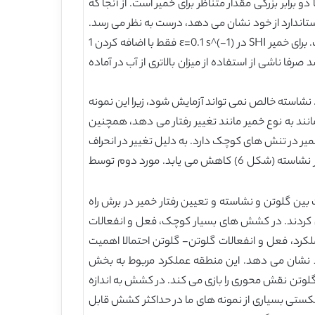
 تغییر مقیاس داده شده است، اما مقدار مطلق 〖η_e〗^+ (ε_max) است که تقریبا دو برابر بزرگی مقدار متناظر برای خمیر است. از آنجا که
استاندارد از خود نشان می دهد، درست به نظر می رسد.
مقادیر SHI نیز برای گلوتن بالاتر از مقادیر متناظر برای خمیر هستند ، چراکه SHI نسبت به تغییرات در محتوای آب بسیار حساس است. برای خمیر SHI در ε=0.1 s^(-1) فقط با اضافه کردن 1
 گلوتن در مقایسه با خمیر به نظر می رسد صرفا ناشی از استفاده از میزان بالاتری از آب در آماده
و نشاسته در رفتار کششی خمیر، مخلوط گلوتن نشاسته نیز در کشش مشخص شد (شکل 6 را ببینید). نشاسته خالص نمی تواند آزمایش شود، زیرا این نمونه
نوع گلوتن مانند به نوع خمیر مانند تغییر رفتار می دهد، همچنین
ر در تنش های کوچک دارد. به دلیل تغییر در انحراف
LVE حضور گرده های نشاسته منجر به افزایش در مقدار SHI می شود، بااینکه قدر مطلق 〖η_e〗^+ (ε_max) با افزایش مقدار نشاسته (شکل 6) کاهش می یابد. مورد دوم توسط
(1992) است که هدفشان توضیح فعل و انفعالات بین گلوتن و نشاسته و تعیین رفتار خمیر در برش راه
 این نوع جریان مشخص کردند. در کشش های بسیار کوچک، فعل و انفعالات
کرد، فعل و انفعالات گلوتن- گلوتن احتمالا اهمیت
د نشان می دهد. این منطقه عملکرد مربوط به بخش
گلوتن- گلوتن نقش محوری را بازی می کند. در کشش به اندازه
EV ، ممکن است برای رسیدن به این منطقه فراشکستی بسیاری از نمونه های ما در حداکثر کشش قابل