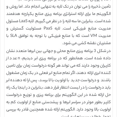
تأمین ذخیره را می توان در تک لایه به تنهایی انجام داد. اما روش و
الگوریتم ما برای ارائه استراتژی برنامه ریزی منابع یکپارچه هدفمند
شده است. بنابراین ما سه لایه را در نظر می گیریم. لایه LaaS مسئول
مدیریت منابع فیزیکی است. لایه PaaS مسئولیت گسترش و
مدیریت VM است که با منابع فیزیکی با توجه به توافق SLA با
مشتریان نقشه کشی می شود.
در شکل 3 برنامه ریزی منابع محلی و جهانی بین ابرها متعدد نشان
داده شده است، همانطور که در برنامه ریزی ابر دیدیم، n عدد از
کاربران وجود دارند که می تواند هر گونه درخواست زمان برای تامین
کننده ابری ارائه دهند، اگر تمام منابع ابر فعلی در یک زمان مشغول
باشند و درخواست جدید با اولویت بالا برسد، پس ارائه دهنده ابر
باید درخواست را در لیست انتظار قرار دهد، بنابراین در اینجا یک راه
حل ارائه شده در این الگوریتم برای برنامه ریزی و توزیع درخواست
کاربر بطور موثر در سراسر ابرها و پیشدستی منابع از اولویت کم به
اولویت بالا وجود دارد. الگوریتم ارائه شده همچنین قادر به بررسی