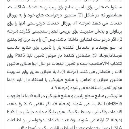
مسئولیت هایی برای تأمین منابع برای رسیدن به اهداف SLA است.
همانطور که در شکل [2] مشتری درخواست های خود را به پورتال
خدمات می دهد (مرحله 1). پورتال خدمات درخواستی آنها را برای
پردازش و بخش مدیریت برای بررسی اعتبار سنجیمی گذراند (مرحله
2). اگر درخواست اعتباری داشته باشد، پس آن را باید برای زمانبندی
به جلو فرستاد و متعادل کننده بار را تأمین برای منابع مناسب
فرستاد(مرحله 3). متعادل کننده بار موتور تأمین لایه PaaS برای
انتخاب VMمناسب است و تأمین خدمات در حال اجرا مجازی ماشین
آلات را متعادل می کنند (مرحله 4). لایه مجازی سازی برای مدیریت
ماشین مجازی و تعامل با منابع فیزیکی با استفاده از لایه laas
موتور تامین استفاده می شود )مرحله 6 ).
ماتریکس منابع سطح پایین و منابع فیزیکی در لایه IaaS با چارچوب
LoM2HiS نظارت می شوند (مرحله 6). اگر نقض SLA رخ دهد،
اقدامات واکنشی توسط تکنیک های پایگاه داده دانش در FoSII
(مرحله 7) ارائه می شوند. وضعیت خدمات درخواستی و اطلاعات
SLA با پورتال خدمات مجدداً ارتباط بر قرار می کنند (مرحله 8(.