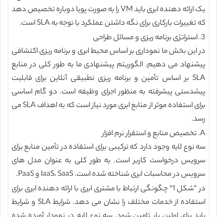
یک ارائه دهنده ابری باید VM را به صورت پویا دوباره تخصیص دهد
که تغییرات بارکاری برای نگه داشتن عملکرد با توجه به SLA است.
3. استراتژی برنامه ریزی و مسائل طراحی
در این بخش ما نموداری بر اساس محیط ابری و برنامه ریزی اکتشافی
پیشنهاد می دهیم. الگوریتم پیشنهادی ما به طور کلی در منابع
SLA بر اساس تأمین و برنامه ریزی تطبیقی آنلاین برای قابلیت
پیشدستی پیشرفته به منظور اجرای وظیفه است. دو گام اساسی
برای استفاده موثر از منابع ابری مورد نیاز است که به اهداف SLA می
رسد.
A. تخصیص منابع و استقرار نرم افزار
سه نوع لایه وجود دارد که ترکیبی برای استفاده در تأمین منابع برای
سرویس درخواست کاربر است. به طور کلی به عنوان مدل های
سرویس در محاسبات ابری شناخته شده است. IaaS، SaaS و PaaS.
در “شکل 1” چگونگی ارتباط با مشتری ابری با ارائه دهنده ابری برای
استفاده از خدمات مختلف را نشان می دهد. شرایط SLA و شرایط
باید برای اولین بار تامین شود. سه نوع لایه در نمودار آورده شده