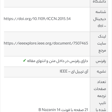
دانشگاه
شناسه
دیجیتال
https://doi.org/10.1109/ICCN.2015.54
– doi
لینک
سایت
https://ieeexplore.ieee.org/document/7507465
مرجع
رفرنس
دارای رفرنس در داخل متن و انتهای مقاله
✓
نشریه
آی تریپل ای – IEEE
تعداد
صفحات
ترجمه
تایپ
شده با
21 صفحه با فونت 14 B Nazanin