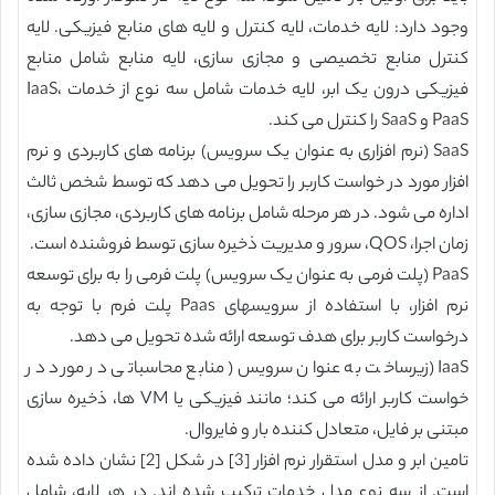
وجود دارد: لایه خدمات، لایه کنترل و لایه های منابع فیزیکی. لایه
کنترل منابع تخصیصی و مجازی سازی، لایه منابع شامل منابع
فیزیکی درون یک ابر، لایه خدمات شامل سه نوع از خدمات IaaS،
PaaS و SaaS را کنترل می کند.
SaaS (نرم افزاری به عنوان یک سرویس) برنامه های کاربردی و نرم
افزار مورد در خواست کاربر را تحویل می دهد که توسط شخص ثالث
اداره می شود. در هر مرحله شامل برنامه های کاربردی، مجازی سازی،
زمان اجرا، QOS، سرور و مدیریت ذخیره سازی توسط فروشنده است.
PaaS (پلت فرمی به عنوان یک سرویس) پلت فرمی را به برای توسعه
نرم افزار، با استفاده از سرویسهای Paas پلت فرم با توجه به
درخواست کاربر برای هدف توسعه ارائه شده تحویل می دهد.
IaaS (زیرساخت به عنوان سرویس( منابع محاسباتی در مورد در
خواست کاربر ارائه می کند؛ مانند فیزیکی یا VM ها، ذخیره سازی
مبتنی بر فایل، متعادل کننده بار و فایروال.
تامین ابر و مدل استقرار نرم افزار [3] در شکل [2] نشان داده شده
است. از سه نوع مدل خدمات ترکیب شده اند. در هر لایه، شامل