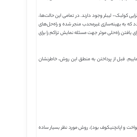
طلاعات بیشتری همچون واگرایی کولبک- لیبلر وجود دارند. در تمامی این حالت‌ها،
اصل کار دشواری است؛ این موضوع ناشی از این حقیقت است که x ̂_j در کرنل K ظاهر می‌گردد که به بهینه‌سازی غیرمحدب منجر شده و راه‌حل‌های
 و این حقیقت، ابزاری برای یافتن راه‌حلی موثر جهت مسئله نمایش تراکم را برای
‌برداری از توزیع داده شده با f(.)، نمونه‌های موردنظر x ̂_j خود را انتخاب می‌نماییم. قبل از پرداختن به منطق این روش، خاطرنشان
‌های گاوسین، یکنواخت و اپانچنیکوف بود)، روش مورد نظر بسیار ساده