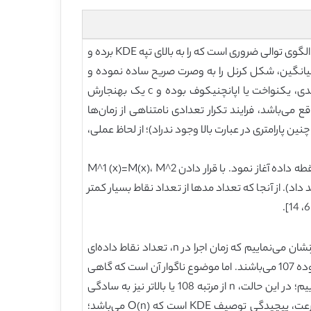
الگوریتم انتقال میانگین اساساً یک الگوریتم تپه‌نوردی است؛ یعنی الگوریتم انتقال میانگین که از هر نقطه x شروع می‌شود، یک الگوی توالی ضروری است که را به بالای تپه KDE برده و
ع شده است. برای تعیین توالی انتقال میانگین، شکل کرنل را به وصرت صریح ساده نموده و
شکل تقارن شعاعی K(x)=ck(‖z‖^2 ) را بدست می‌آوریم که k در آن، پروفایلی یک بعدی همانند پروفایل‌های گاوسین یک بعدی، یکنواخت یا اپانچنیکوف بوده و c یک بهنجارش
در می‌آید برای آوردن x به مدی که حوزه مطلوب در آن واقع می‌باشد، فرایند تکرار تعدادی نامتناهی از زمان‌ها
پارامتری در عبارت بالا وجود ندراد)؛ از لحاظ عملی،
برای استفاده از الگوریتم انتقال میانگین برای قطعه‌بندی یا خوشه‌بندی در مجموعه {x_i }_(i=1)^n، می‌توان فرایند تکرار را از هر نقطه داده آغاز نمود. با قرار دادن M^1 (x)=M(x)، M^2
ی‌نگاریم (خاطرنشان می‌نماییم که معمولاً M^5 (x_i ) این کار را انجام خواهد داد). از آنجا که تعداد مدها از تعداد نقاط بسیار کمتر
بدون محاسبه صریح پیچیدگی خوشه‌بندی انتقال میانگین (بحث در خصوص این تمرین را به بخش 2. 5 موکول می‌نماییم)، خاطرنشان می‌نماییم که زمان اجرا در n، تعداد نقاط داده‌ای
ابرخطی خواهد بود. اگر با تصاویر بزرگی که از دوربین‌های روزانه حاصل می‌شوند سر و کار داشته باشیم آنگاه n به سادگی در محدوده 107 می‌باشند. اما موضوع ناگوار آن است که گاهی
اوقات علاقمندیم تا از روش انتقال میانگین برای ویدیوها و یا در تصویرسازی سه بعدی همچون تصاویر CT یا MRI استفاده نماییم؛ در این حالت، n از مرتبه 108 یا بالاتر نیز به سادگی
قابل انتظار خواهد بود. بنابراین بهتر آن است که روش انتقال میانگین سریع استفاده نماییم. یکی از تنگناهای اصلی فراروی سرعت، پیچیدگی توصیف KDE است که O(n) می‌باشد؛