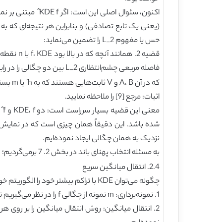
حس یا مفهوم L_2 را تضمین می‌نماید:
فاصله مربعی چشم‌انتظاری L_2 بین دو چگالی را در رابطه J=E[∫▒(f(x)-f ̂(x))^2 dx] در نظر می‌گیریم. بنابراین
که در آن A، B و V ثابت‌هایی هستند که به h ̂ یا m بستگی ندارند.
اثبات: مرجع [9] را ملاحظه نمایید.
نزدیک به همان چگالی ایجاد نموده‌ایم.
به مسئله انتخاب پهنای باند در بخش 2. 7 برمی‌گردیم؛ در بخش بعدی، به مسئله حساس نحوه استفاده از نمایش KDE کاهیده خود در خوشه‌بندی انتقال میانگین باز خواهیم گشت.
2.4. انتقال میانگین سریع
چگونه می‌توان KDE با تراکم بیشتر خود را الگوریتم خوشه‌بندی انتقال میانگین گنجاند؟ از روش سه مرحله‌ای زیر استفاده می‌کنیم:
1. نمونه‌برداری: m نمونه از چگالی f را در نظر می‌گیریم تا {x ̂_j }_(i=1)^m را بدست آوریم. چگالی جدید f ̂(x)=∑_(j=1)^m▒〖K_h ̂ (x,x ̂_j ) 〗 را تشکیل می‌دهیم.