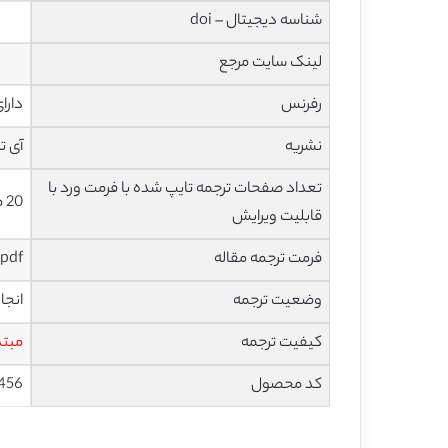
شناسه دیجیتال – doi
لینک سایت مرجع
رفرنس
دارا
نشریه
آی تری
تعداد صفحات ترجمه تایپ شده با فرمت ورد با
20 صفحه با فونت 14 B Nazanin
قابلیت ویرایش
فرمت ترجمه مقاله
pdf و ورد تایپ شده با قابلیت ویرایش
وضعیت ترجمه
انجا
کیفیت ترجمه
مبتد
کد محصول
456