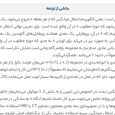
بخشی از ترجمه
در نهایت در بیشینه (یا مد) موضعی KDE متوقف می‌شود که حوزه مطلوب x در آن واق
می‌باشد. با قرار دادن علامت g=k’، توالی انتقال میانگین به صورت زیر 
ادی، عدم نیاز به مجموعه پارامتر گام زمانی است (شایان ذکر است که چنین 
د، همگرا می‌گردد.
(x)=M(M(x)) و غیره، هر نقطه x_i را در M^∞ (x_i ) م
ارد که در عمل در تعدادی از کاربردها بسیار خوب عمل می‌نمایند [20، 6، 14].