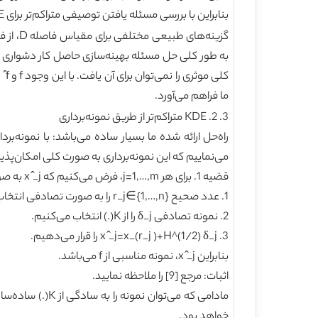
بنابراین با بررسی مسئله یافتن توصیفی متراکم‌تر برای KDE، کار خود را آغاز می‌نماییم.
کل
ما فراهم می‌آورد.
3. 2. KDE متراکم‌تر از طریق نمونه‌برداری
می‌نماییم که این نمونه‌برداری به صورت کلی امکان‌پذیر 
قضیه 1. برای هر j=1,…,m، فرض می‌کنیم که x ̂_j به صورت زیر ساخته می‌شود:
1. عدد صحیح r_j∈{1,…,n} را به صورت تصادفی انتخاب می‌نماییم.
2. نمونه تصادفی δ_j را از K(.) انتخاب می‌کنیم.
3. x ̂_j=x_(r_j )+H^(1⁄2) δ_j را قرار می‌دهیم.
بنابراین x ̂_j، نمونه مناسبی از f می‌باشد.
اثبات: مرجع [9] را ملاحظه نمایید.
مادامی که می‌ت
خواهد بود.