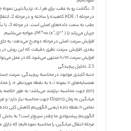
نموده‌ایم.
3. نگاشت رو به عقب: برای هر x_i، نزدیک‌ترین نمونه جدید x ̂_(j^* ) را می‌یابیم. بنابراین x_i→M ̂^∞ (x ̂_(j^* ) ).
جریان می‌یابد (M ̂^∞ (x ̂_(j^* ) ))، مواجه می‌باشیم.
بعدی، افزایش سرعت نظری دقیقت که این روش در پی دا
افزایش سرعت n/m منتهی می‌شود که در عمل می‌تواند از مرتبه 100 بزرگتر و حتی خیلی بیشتر از آن نیز برود.
2.5. تحلیل پیچیدگی
p(n) جهت محاسبه نیازمند می‌باشد؛ به طور خلاصه به
تمامی n نقطه داده (یعنی الگوریتم کاهش کلی داده‌ها) به صورت زیر خواهد بود