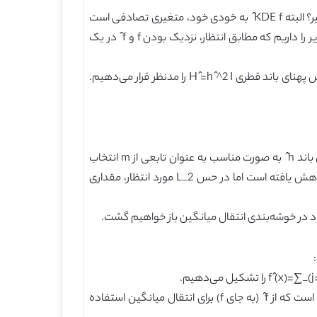
اکنون، سئوال اصلی این است: اگر KDE f ̂ مبتنی بر نمونه‌های تصادفی x ̂_j را بسازیم آیا به KDE واقعی نزدیک خواهند بود یا خیر؟ البته KDE f ̂ به خودی خود، متغیری تصادفی است
(یعنی یک تابع تصادفی) و بنابراین هر نتیجه‌ای که به دنبال اثبات آن باشیم، ماهیتی احتمالی خواهند داشت. در حقیقت نتیجه زیر را داریم که مطابق انتظار، نزدیک بودن f و f ̂ در یک
قضیه 2. همانند آنچه که در بالا بود f، KDE با n نقطه و f ̂، KDE ایجاد شده با روش نمونه‌برداری m بار از f را در نظر گرفته و ماتریس پهنای باند قطری H ̂=h ̂^2 I را مدنظر قرار می‌دهیم.
معنی این قضیه بسیار سرراست است: دو KDE، f و f ̂ (مطابق انتظار) نزدیک خواهند بود اگر m به اندازه کافی بزرگ بوده و پهنای باند h ̂ به صورت مناسب به عنوان تابعی از m انتخاب
شده باشد. این دقیقاً همان چیزی است که در نمایش تراکم به دنبال آن می‌باشیم: پیچیدگی توصیف KDE از O(n) به O(m) کاهش یافته است اما در حس L_2 مورد انتظار، مقداری
2. انتقال میانگین: روش انتقال میانگین را بر روی هر m نمونه به اجرا درمی‌آوریم: x ̂_j→M ̂^∞ (x ̂_j ). در اینجا، M ̂ حاکی از آن است که از f ̂ (به جای f) برای انتقال میانگین استفاده