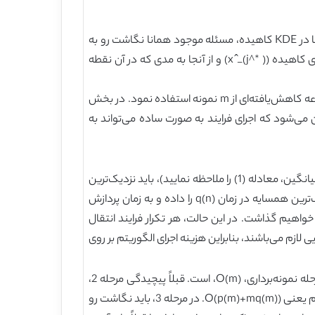
در مرحله 1، KDE کاهیده را ساخته و در مرحله 2، انتقال میانگین را بر روی این KDE کوچکتر به اجرا درمی‌آوریم. با تعیین این مدها در KDE کاهیده، مسئله موجود همانا نگاشت رو به
عقب به سمت داده‌های اصلی است. در مرحله 3، با نگاشت از هر نقطه در داده‌های اصلی (x_i) به نزدیک‌ترین نقطه در داده‌های کاهیده (x ̂_(j^* )) و از آنجا به مدی که در آن نقطه
افزایش سرعت اصلی در مرحله دوم رخ می‌دهد؛ به جای استفاده از تمامی m نمونه جهت محاسبه انتقال میانگین می‌توان از مجموعه کاهش‌یافته‌ای از m نمونه استفاده نمود. در بخش
می‌شود که اجرای فرایند به صورت ساده می‌تواند به
جنبه کلیدی موجود در محاسبه پیچیدگی، سرعت جستجوی نزدیک‌ترین همسایه است. شایان ذکر است که در تکرار روش انتقال میانگین، معادله (1) را ملاحظه نمایید)، باید نزدیک‌ترین
همسایه‌های n نمونه x_i به نقطه موردنظر، x، را محاسبه نمود. فرض کنید که ساختار داده‌ای را داریم که امکان جستجوی نزدیک‌ترین همسایه در زمان q(n) را داده و به زمان پردازش
ی خواهیم گذاشت. در این حالت، هر تکرار فرایند انتقال
سبه نیاز دارد؛ و فرض می‌کنیم (که در عمل هم صادق می‌باشد) که تکرارهای O(1) برای همگرایی لازم می‌باشند، بنابراین هزینه اجرای الگوریتم بر روی
الگوریتم پیشنهادی ما چقدر سریع‌تر است؟ به بخش 2. 4 برگشته و پیچیدگی مربوط به هر مرحله را تفکیک می‌کنیم. مرحله 1، مرحله نمونه‌برداری، O(m)، است. قبلاً پیچیدگی مرحله 2،
مرحله انتقال میانگین، را محاسبه نموده‌ایم؛ که دارای عبارت ساده بالا است اما این کار را به جای n نمونه برای m نمونه انجام می‌دهیم یعنی O(p(m)+mq(m)). در مرحله 3، باید نگاشت رو