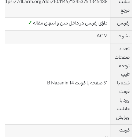
سایت
https://dl.acm.org/doi/10.1145/1345375.1345438
مرجع
رفرنس
دارای رفرنس در داخل متن و انتهای مقاله
✓
نشریه
ACM
تعداد
صفحات
ترجمه
تایپ
شده با
51 صفحه با فونت 14 B Nazanin
فرمت
ورد با
قابلیت
ویرایش
فرمت