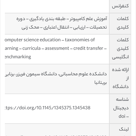
کنفرانس
کلمات
آموزش علم کامپیوتر – طبقه بندی یادگیری – دوره
کلیدی
تحصیلات – ارزیابی – انتقال اعتباری – محک زنی
کلمات
Computer science education – taxonomies of
کلیدی
learning – curricula – assessment – credit transfer –
انگلیسی
benchmarking
ارائه شده
دانشکده علوم محاسباتی، دانشگاه سیمون فریزر، برنابی،
از
بریتانیا
دانشگاه
شناسه
دیجیتال
https://doi.org/10.1145/1345375.1345438
– doi
لینک