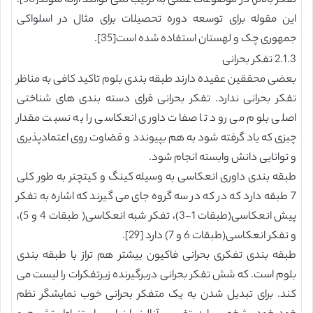
تفکر بالاتر) در موضوعات علمی به ترتیب نمی توانند ارائه شوند[50].
این مقوله برای توسعه دوره تحصیلات برای مثال در اسلواکی
جمهوری چک و لهستان استفاده شده است[35].
2.1.3 تفکر بحرانی
بعضی محققین عقیده دارند طبقه بندی بلوم تاکید کافی به مناظر
تفکر بحرانی ندارد. تفکر بحرانی فرای دسته بندی های شناختی
اصلی بلوم می رود تا صفات داوری انعکاسی را به نسبت مقدار
چیزی که یاد گرفته شود به هم بپیوندد و قضاوت روی اعتمادپذیری
و توانایی دانش وابسته انجام شود.
طبقه بندی داوری انعکاسی به وسیله کینگ و کیتچنر به طور کلی
7 طبقه دارد که در که در سه گروه جای می گیرند که اشاره به تفکر
پیش انعکاسی(طبقات 1-3)، تفکر شبه انعکاسی( طبقات 4 و 5)،
و تفکر انعکاسی(طبقات 6 و 7) دارد [29].
طبقه بندی تفکری بحرانی فاکیون بیشتر هم تراز با طبقه بندی
بلوم است. که شش تفکر بحرانی دربرگیرنده زیرتفکرات را لیست می
کند. برای تبدیل شدن به یک متفکر بحرانی خوب نمایشگر نظم