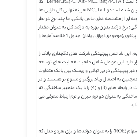
بانک i است و N تعداد کل بانک های در صنعت است. دو، توان بازار از طریق شاخص لرنر بدست آمده است که توسط محاسبه شده است Lerner_it=(P_TAit-MC_Tait)/P_TAit ، که
P_TAit قیمت کل دارایی ها است، که توسط نرخ کل درآمد ها (بهره و درآمد بدون بهره) به کل دارایی ها برای بانک i در زمان t جایگزین شده است؛ و MC_Tait هزینه نهایی کل دارایی ها
ده است. به عنوان مجموعه ای از مشخصه های خاص بانکی، ما چند نرخ در نظر
گی؛ نرخ درآمد بدون بهره به درآمد کل به عنوان مقدار
تنوع، نرخ مخارج بدون بهره به درآمد کل به عنوان مقدار هزینه ها؛ نرخ وام های بدون عملکرد به کل وام ها به عنوان مقدار ریسک پرتفوی(موجودی اوراق بهادار). جدول 1 خلاصه آمارها را
ایم. این شاخص پیچیدگی شرکت های نگهداری بانک را
ار دارد. این عوامل شامل ماهیت فعالیت های توسعه
و غیر پیچیدگی در بی ثباتی و ریسک بین بانک متفاوت
ین به احتمال زیاد بزرگتر و متنوع تر هستند و در
معرض شوک های کمتری هستند. در نتیجه، ممکن است که چنین بانک هایی در معرض ریسک کمتری باشند. بنابراین، ما بازگشت در رابطه های (3) و (4) را با یک متغییر ساختگی که
ختگی به عنوان دو ترم میزان و ترم ارتباط معرفی می
رد.
جدول 2 نتایج حاصل از مدل بی ثباتی درآمدها را در رابطه (1) برای هر دو مورد بازده و دارایی ها (ROA) و بازده به حقوق صاحبان سهام (ROE) را به عنوان درآمدها و برای هردو مدل که