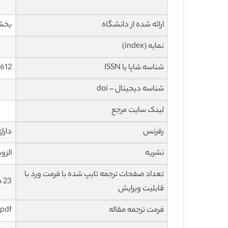
ارائه شده از دانشگاه
بخش 
نمایه (index)
شناسه شاپا یا ISSN
612
شناسه دیجیتال – doi
لینک سایت مرجع
رفرنس
دارا
نشریه
الزویر – 
تعداد صفحات ترجمه تایپ شده با فرمت ورد با
23 صفحه با فونت 14 B Nazanin
قابلیت ویرایش
فرمت ترجمه مقاله
pdf و ورد تایپ شده با قابلیت ویرایش