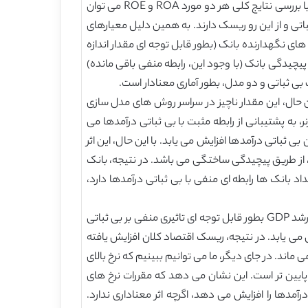
شامل متغییر ساختگی (به نام مدل 1) نیست و مدل شامل متغییر ساختگی برای پیچیدگی (به نام مدل 2) است نشان می دهد. با بررسی نتایج کلی هر دو مورد ROA و ROE می توان
اتی و از این رو ریسک دارند. به همین دلیل معیارهای
 شرکت های نگهدارنده بانک (بطور قابل توجه ای مقدار اندازه
 با پیچیدگی بانک (با وجود این، رابطه منفی باقی مانده)
بی ثباتی و دو مدل، بطور آماری معنادار است.
طه ای مثبت؛ با این حال، این مقدار ناچیز در سراسر روش های مدل سازی
به پشتیبانی از رابطه مثبت با بی ثباتی درآمدها می
ی ثباتی درآمدها افزایش می یابد. با این حال، این اثر
 طریق شرایط تعامل با اندازه بانک ( اگرچه بطور معناداری فقط برای ROA)، و روش دوم، از طریق پیچیدگی ساختگی می باشد. در نتیجه، بانک
داد بانک ها رابطه ای منفی با بی ثباتی درآمدها دارد،
باتوجه به متغییرهای دیگر، ما می توانیم بطور فراگیر رابطه ای باثبات بین دو معیار بی ثباتی درآمدها و رشد GDP مشاهده کنیم. رشد GDP بطور قابل توجه ای تاثیری منفی بر بی ثباتی
می یابد. در نتیجه، ریسک اقتصاد کلان افزایش یافته
اند. در جای دیگر، ما می توانیم ببینیم که نرخ بالای
پایین تر است. این نشان می دهد که مقررات نرخ های
رآمدها را افزایش می دهد، اگرچه اثر معناداری ندارد.