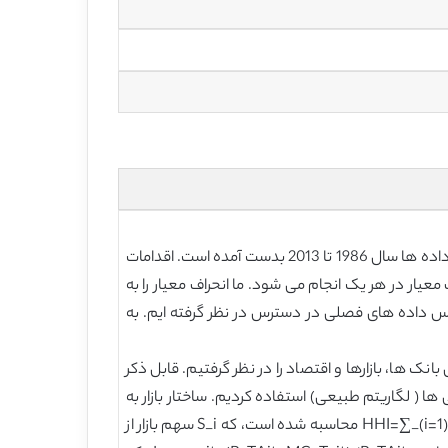
ما داده های سالیانه در شرکت های نگهداری بانک های ایالات متحده را از وبسایت بانک اندوخته فدرال شیکاگو بدست آورده ایم. داده ها سال 1986 تا 2013 بدست آمده است. اقدامات
عیار در هر یک انجام می شود. ما انحراف معیار را به
 بیان نشده است) براساس داده های فصلی در دسترس در نظر گرفته ایم. به
نک ها، بازارها و اقتصاد را در نظر گرفتیم. قابل ذکر
یی ها ( لگاریتم طبیعی) استفاده کردیم. ساختار بازار به
دو روش بدست می آید. یک، تمرکز بازار توسط شاخص هرفیندال-هیرشمن (HHI) بدست می آید. اندازه گیری HHI با HHI=∑_(i=1)^N▒S_i^2 محاسبه شده است، که S_i سهم بازار از