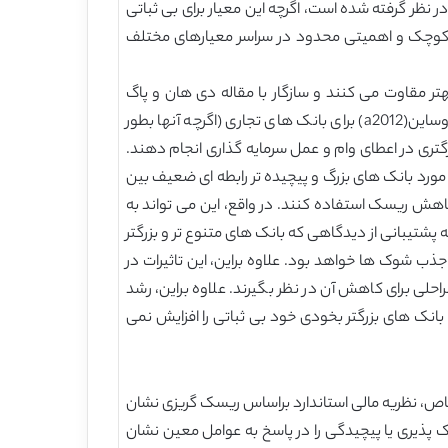
ر نظر گرفته شده است، اگرچه این معیار برای بی ثباتی
ضریبی کوچک و اهمیتی محدود در سراسر معیارهای مختلف
هتر مقاوت می کنند و سازگار با مقاله دی هان و پاگ
اوساین(b2012) هستند. در مقابل، توان بازاری بانک بی ثباتی را افزایش می دهد، و این مشابه نتایج در مقاله دی هان و پاگ اوساین(a2012) برای بانک های تجاری (اگرچه آنها بطور
بزرگتری در اعطای وام و عمل سرمایه گذاری انجام دهند.
دو مورد بانک های بزرگ و پیچیده تر رابطه ای ضعیف بین
هش ریسک استفاده کنند. در واقع، این می تواند به
 پشتیبانی از دیدگاهی که بانک های متنوع تر و بزرگتر
 جذب شوک ها خواهد بود. علاوه براین، این تاثیرات در
ی برای کاهش آن در نظر بگیرند. علاوه براین، رشد
نک های بزرگتر بخودی خود بی ثباتی را افزایش نمی
ر خاص، نظریه مالی استاندارد براساس ریسک گریزی نشان
ک پذیری یا پیچیدگی را در پاسخ به عوامل معین نشان