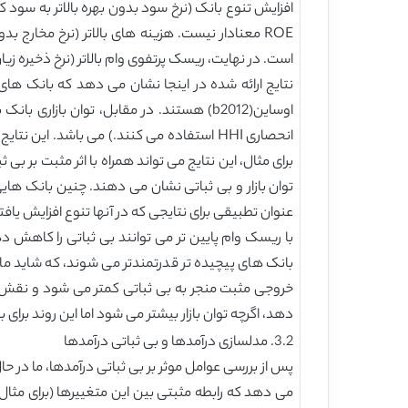
افزایش تنوع بانک (نرخ سود بدون بهره بالاتر به سود ک
ROE معنادار نیست. هزینه های بالاتر (نرخ مخارج
است. در نهایت، ریسک پرتفوی وام بالاتر (نرخ ذخیره زیان
نتایج ارائه شده در اینجا نشان می دهد که بانک های 
انحصاری HHI استفاده می کنند.) می باشد. 
برای مثال، این نتایج می تواند همراه با اثر مثبت بر ب
توان بازار و بی ثباتی نشان می دهند. چنین بانک ه
عنوان تطبیقی برای نتایجی که در آنها تنوع افزایش یاف
با ریسک وام پایین تر می توانند بی ثباتی را کاهش دهن
بانک های پیچیده تر قدرتمندتر می شوند، که شاید م
خروجی مثبت منجر به بی ثباتی کمتر می شود و نقش ش
دهد، اگرچه توان بازار بیشتر می شود اما این روند برای
3.2. مدلسازی درآمدها و بی ثباتی درآمدها
پس از بررسی عوامل موثر بر بی ثباتی درآمدها، ما در ح
می دهد که رابطه مثبتی بین این متغییرها (برای مثال