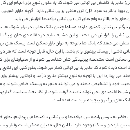
ل) منجر به کاهش بی ثباتی می شود، که به عنوان تنوع برای انجام این کار د
 بدون بهره بالاتر به سود کل) اثری منفی بر بی ثباتی دارد، اگرچه دارای 
 های وام بالاتر به وام های کل ) بی ثباتی درآمدها افزایش می یابد.
بزرگتر بی ثباتی کمتری دارند؛ مسلما چنین بانک هایی در برابر شوک ها ب
این نتایج نشان می دهد که بانک ها باتوجه به توان بازار ممکن است ریسک های 
ی ثباتی ناشی از ریسک پرتفوی وام باشد. با این حال، قابل توجه است که هر 
ایی ممکن است مشخصه پیچیدگی شان شناسایی شود و از معیارهای برای کا
ته است دیده شود که منجر به بی ثباتی کمتر می شود. بطور کلی، این نتایج به
د می پردازد؛ این با توجه به تنوع بیشتر منابع درآمد و توانایی بیشتر برای
اهیت خود را تشخیص دهند و می توانند منجر به ریسک اضافی شوند و مراحل
رایط اقتصادی نمی تواند نادیده گرفت شود. از نظر بحث سیاست گذاری، با
 بانک های بزرگتر و پیچیده تر بدست آمده است.
ال حاضر به بررسی رابطه بین درآمدها و بی ثباتی درآمدها می پردازیم. بطو
، بین بازده و ریسک) وجود دارد. با این حال، مدیران ممکن است رفتار ریس