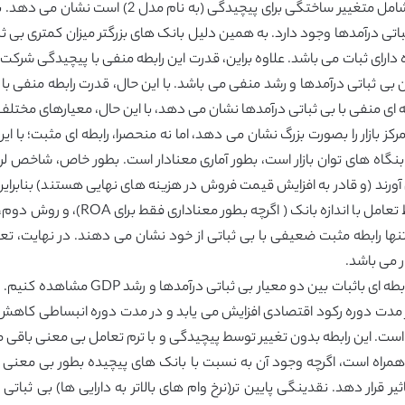
باتی درآمدها وجود دارد. به همین دلیل بانک های بزرگتر میزان کمتری بی ثب
در نظر گرفته شده دارای ثبات می باشد. علاوه براین، قدرت این رابطه منفی با پیچیدگی
رابطه بین بی ثباتی درآمدها و رشد منفی می باشد. با این حال، قدرت رابطه منفی
ه ای منفی با بی ثباتی درآمدها نشان می دهد، با این حال، معیارهای مختلف 
ی ساختار بازار، HHI ، که اقدامات تمرکز بازار را بصورت بزرگ نشان می دهد، اما نه منحصرا، راب
اه های توان بازار است، بطور آماری معنادار است. بطور خاص، شاخص لرنر، 
آورند (و قادر به افزایش قیمت فروش در هزینه های نهایی هستند) بنابراین ب
به دو روش ایجاد شده است: روش اول، از
ند، تنها رابطه مثبت ضعیفی با بی ثباتی از خود نشان می دهند. در نهایت، تع
 می باشد.
ر مدت دوره رکود اقتصادی افزایش می یابد و در مدت دوره انبساطی کاهش 
ست. این رابطه بدون تغییر توسط پیچیدگی و با ترم تعامل بی معنی باقی می م
ی همراه است، اگرچه وجود آن به نسبت با بانک های پیچیده بطور بی معنی 
رار دهد. نقدینگی پایین تر(نرخ وام های بالاتر به دارایی ها) بی ثباتی د