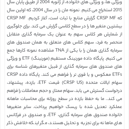
ویژگی ها، و ویژگی های خانواده، از ژانویه 2004 از طریق پایان سال
2015 استخراج می کنیم. نمونه مان را در سال 2004، که اولین سال
که CRSP MF گزارش منابع با ثبات است، آغاز کردیم. CRSP MF
بیشترین متغیر ها را در سطح کلاسی گزارش می کند. برای جلوگیری
از شمارش هر کلاس سهم به عنوان یک سرمایه گذاری متقابل
منحصر به فرد، سهم کلاس های متعلق به همان صندوق های
سرمایه گذاری همان را با یکی از TNA مشاهده نمونه کارها جمع
می کنیم. پایگاه داده مورنینگ مستقیم (مورنینگ) ETF و ویژگی
های صندوق های سرمایه گذاری از قبیل متغیرهای شناسه برای
ETFs معکوس و یا قوی تر را فراهم می کند. پایگاه داده CRSP
سهام ایالات متحده (CRSP US) قیمت ETF، بازده، پیشنهاد،
درخواست گسترش می یابد، سهام ممتاز، و حجم معامللات را فراهم
می کند.. ما به حفظ بازده در سطح روزانه برای محاسبات ماهانه
عملکرد تعدیل شده با ریسک خواهیم پرداخت. سایر متغیرها
خانواده صندوق های سرمایه گذاری، ETF، و صندوق در فرکانس
های ماهانه برای تجزیه و تحلیل هستند، مگر اینکه خلافش ذکر