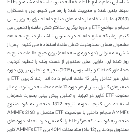
شناسایی تمام منابع ETF منفعلانه مدیریت استفاده شده، و ETFs
طبقه بندی شده و مدیریت شده را رها می کنیم. چن و همکاران
(2013)، ما با استفاده از داده های منابع ماهانه برای به روز رسانی
سهام و مواضع ETF و دوره برگزاری حداکثر شش ماهه را تخمین می
کنیم. زمانیکه منابع ماهانه در دسترس نباشد، از منابع سه ماهه
مشمول همان محدودیت شش ماهه استفاده می کنیم. پس از
شش ماه متوالی (دو دوره ی سه ماهه) برون هیچ اطلاعات منابع به
روز شده ای، دارایی های صندوق از دست رفته را تنظیم کردیم.
همانطور که Cici و پالاسیوس (2015)، تجزیه و تحلیل بر روی دوره
های غیر تداخل پذیر 12 ماهه انجام داده اند. رتبه کاربری ETF و
متغیرهای کنترل بیش از هر دوره 12 ماهه محاسبه می شود، و ما از
صفوف ETF کاربر در تجزیه و تحلیل پیش بینی بصورت همزمان
استفاده می کنیم. نمونه نتیجه 1322 منحصر به فرد متنوع
AMMFs سهام داخلی با موقعیت ETF منفعل و 2168 AMMFs
منحصر به فرد است که هرگز ETF را نگه نمی دارد. تعداد دوره های
صندوق بودجه ی (12 ماه) مشاهدات 4014 برای AMMFs ETF کاربر