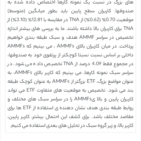
های بزرگ در نسبت یک نمونه کارها اختصاص داده شده به
صندوقها. کاربران سطح پایین باید بطور میانگین (متوسط)
موقعیت 0.70٪ (0.62٪) از TNA در مقایسه با 12.81٪ (3.10٪) از
TNA برای کاربران بالا داشته باشند. ما به بررسی های بیشتر اندازه
تخصیص در سراسر AMMF هدف و سبک طبقه بندی خواهیم
پرداخت. در میان کاربران بالای AMMFs ، می بینیم که AMMFs
داخلی بر اساس نسبت نسبتا کوچکتر از پرتفوی خود به صندوقها،
در مجموع فقط 4.09 درصد از TNA تخصیص داده می شود. در
سراسر سبک نمونه کارها، می بینیم که کاربر بالای AMMFs، به
عنوان مواضع بزرگ، ETF بزرگتر از AMMFs به عنوان کوچک طبقه
بند می شود. تخصیص به موقعیت های متفاوت ETF می تواند
کاربران پایین و بالا یAMMFs را در سراسر سبک های مختلف و
روابط طبقه بندی هدف نشان دهنده ی استفاده از ETF ها برای
مقاصد مختلف باشد. برای کشف این احتمال بیشتر، کاربر پایین،
کاربر بالا، و زیر گروه سبک در تحلیل های بعدی استفاده می کنیم.