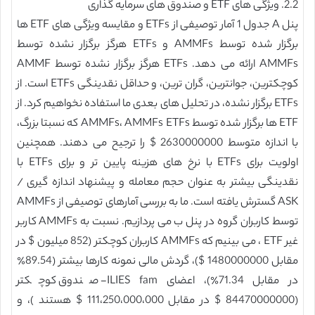
2.2. ویژگی های ETF و صندوق های سرمایه گذاری
پنل A جدول 1 آمار توصیفی از ETFs و مقایسه ویژگی های ETF ها
برگزار شده توسط AMMFs و ETFs هرگز برگزار نشده توسط
AMMFs ارائه می دهد. ETFs هرگز برگزار نشده توسط AMMF
کوچکترین، جوانترین، گران ترین، و حداقل نقدینگی ETFs است. از
ETFs برگزار نشده، در تحلیل های بعدی ما استفاده نخواهیم کرد. از
ETF ها برگزار شده توسط AMMFs، AMMFs ETFs که نسبتا بزرگ،
با اندازه متوسط 2630000000 $ را ترجیح می دهند. همچنین
اولویت برای ETFs با نرخ های هزینه پایین تر و برای ETFs با
نقدینگی بیشتر به عنوان حجم معامله و پیشنهاد اندازه گیری /
ASK گسترش یافته است. ما به بررسی آمارهای توصیفی از AMMFs
توسط کاربران گروه در پنل ب می پردازیم. نسبت به AMMFs کاربر
غیر ETF ، می بینیم که AMMFs کاربران کوچکتر (852 میلیون $ در
مقابل 1480000000 $)، گردش مالی نمونه کارها بیشتر (89.54٪
در مقابل 71.34٪)، اعضای ILIES fam- صندوق کوچکتر
(84470000000 $ در مقابل 111،250،000،000 $ هستند )، و