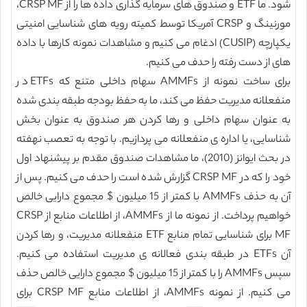
شود. ما ETF و صندوق های سرمایه گذاری داده ها را از CRSP MF،
مورنینگ و CRSP آمریکا توسط کمیته رویه های شناسایی امنیتی
یکپارچه (CUSIP) ادغام می کنیم و مشاهدات نمونه کارها با داده
های از دست رفته را حدف می کنیم.
برای ساخت نمونه از AMMFs سهام داخلی متنع که ETFs در
منفعلانه مدیریت حفظ می کند، ما به حفظ بودجه طبقه بندی شده
به عنوان سهام داخلی و رها کردن هر صندوق به عنوان بخش
شناسایی، یا اداره ی منفعلانه می پردازیم. با توجه به تعصب نهفته
در بحث ایوانز (2010)، ما مشاهدات صندوق مقدم بر پیشنهاد اول
خود را که در CRSP MF گزارش شده است را حدف می کنیم. پس از
آن به حذف AMMFs با کمتر از 15 میلیون $ مجموع دارایی خالص
خواهیم پرداخت. از نمونه ما از AMMFs، از اطلاعات منابع از CRSP
MF برای شناسایی تمام منابع ETF منفعلانه مدیریت، و رها کردن
آن ETFs در طبقه بندی فعالانه ی مدیریت استفاده می کنیم.
سپس AMMFs را با کمتر از 15 میلیون $ مجموع دارایی خالص حذف
می کنیم. از نمونه AMMFs، از اطلاعات منابع CRSP MF برای