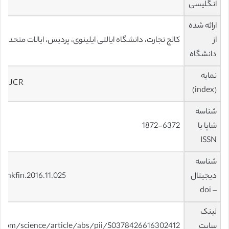
انگلیسی
ارائه شده
از
کالج تجارت، دانشگاه ایالتی ایلینوی، پردیس، ایالات متحده
دانشگاه
نمایه
t – JCR
(index)
شناسه
شاپا یا
1872-6372
ISSN
شناسه
دیجیتال
bankfin.2016.11.025
– doi
لینک
سایت
.com/science/article/abs/pii/S0378426616302412