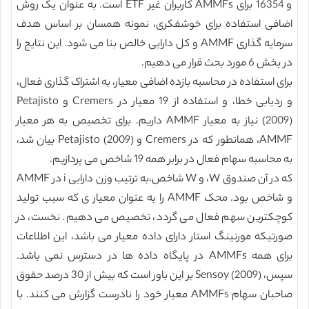
و 16354 برای AMMFs کاربران غیر ETF است. به عنوان یک روش
اضافی استفاده برای خوشفکری، نمونه همسان بر اساس هدف
سرمایه گذاری AMMF و کل دارایی خالص بنا می شود. این نتایج را
در بخش 6 مورد بحث قرار می دهیم.
برای استفاده در محاسبه بازده اضافی معیار، به اشتراک گذاری فعال،
و ردیابی خطا، و استفاده از 19 معیار در Cremers و Petajisto
(2009) نیاز به معیار AMMF داریم. برای تخصیص به هر معیار
AMMF، همانطور که در Cremers و Petajisto (2009) بیان شد،
به محاسبه سهام فعال در برابر همه 19 شاخص می پردازیم.
که در آن صندوق W، و W شاخص،به ترتیب وزن دارایی i در AMMF
و شاخص بود. محک AMMF را به عنوان معیار ی که سبب تولید
کوچکترین سهم فعال می گردد، تخصیص می دهیم. نخست، در
صورتیکه مورنینگ استار دارای داده معیار می باشد، این اطلاعات
برای همه AMMFs در پایگاه داده ها در دسترس نمی باشد.
سپس، Sensoy (2009) بر این باور است که بیش از 30 درصد حقوق
صاحبان سهام AMMFs معیار خود را نادرست گزارش می کنند. با