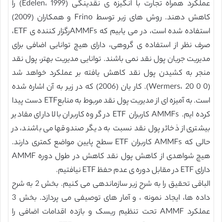
عملکرد همراه تجارت با انگیزه ی نقدینگی (Edelen، 1999) را
کاهش دهند. روش های زیر توسط Frino و همکاران (2009)
استفاده شده است، در می یابیم که AMMFsرگزار کننده ی ETF،
صرف نظر از استفاده ی گروهی، دارای هیچ توانایی اضافی برای
مدیریت جریان پول نقد نمی باشند. توانایی مدیریت بهتر، پول نقد
منجر به کشیدن پول نقد کاهش یافته بر عملکرد خواهد شد
(Wermers، 20 0 0). کار یان (2006) که در زیر به آن اشاره شده
است. به آمیزه ای از مدیریت پول نقد مربوط به منابعETF دست پیدا
کرده ایم. AMMFs کاربران ETF در گروه کاربران بالا دارای مقادیر
بیشتری از ذخائر پول نقد نسبت به دیگر صندوقها می باشند، در
حالی که AMMFs کاربران ETF سطح پایین مواضع کمتری دارند.
هیچ شواهدی از کاهش پول نقد کاهش در طول دوره AMMF
دارای ETF در مقابل دوره ی عدم حفظ ETF نیافتیم.
الباقی تحقیق را به شرح زیر سازماندهی می کنیم. بخش 2 به شرح
داده ها، ایجاد نمونه ، و آمار های توصیفی می پردازد. بخش 3
عملکرد AMMF تحت تنظیم ریسک و بازده اقدامات اضافی را