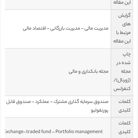
این مقاله
گرایش
های
مدیریت مالی – مدیریت بازرگانی – اقتصاد مالی
مرتبط با
این مقاله
چاپ
شده در
مجله
مجله بانکداری و مالی
(ژورنال)/
کنفرانس
کلمات
صندوق سرمایه گذاری مشترک – عملکرد – صندوق قابل معا
کلیدی
پورتفولیو
کلمات
کلیدی
 – Exchange-traded fund – Portfolio management