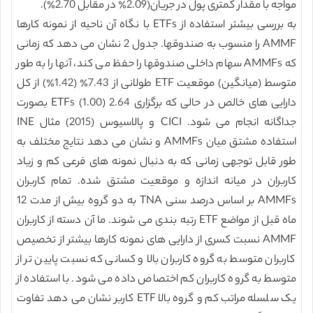
مواجه با مقدار کمتری پول در جریان(2.09٪ در مقابل 2.70٪).
به بررسی بیشتر استفاده از ETFs با نگاه آن ناحیه از نمونه کارها
AMMF را منسوب به صندوقها. جدول 2 نشان می دهد که زمانی
که AMMFs سهام داخلی صندوقها را حفظ می کند، آنها را به طور
متوسط (میانگین) موقعیت ETF طولانی از 7.43٪ (1.42٪) از کل
دارایی های خالص در حالی که برگزاری 2.64 (1.00) ETFs بصورت
جداگانه انجام می شود. CICI و پالاسیوس (2015) مثال INE
استفاده مشتق میان AMMFs و نشان می دهد نتایج مختلف به
طور قابل توجهی زمانی که به دنبال نمونه های فرعی کم و زیاد
کاربران در میانه اندازه و موقعیت مشتق شده. تمام کاربران
AMMFs بر اساس درصد سنی TNA به دو گروه بیش از مدت 12
ماه قبل از مواضع ETF رتبه بندی می شوند. ما آن دسته از کاربران
AMMF نسبت کسری از دارایی های نمونه کارها بیشتر از تخصیص
کاربران متوسط به گروه کاربران بالا و کسانی که نسبت پایین تر از
متوسط به گروه کاربران کم اختصاص داده می شود. با استفاده از
یک سلسله مراتب کم و گروه بالا ETF کاربر نشان می دهد تفاوت