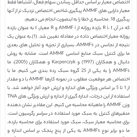
اختصاص معیار بر اساس حداقل رساندن سهام فعال، اشتباها فقط
معیار دارایی های AMMF پیگیری شاخص اختصاص نزدیک تر از آنها
پیگیری 18. محاسبه ی خطا را به اینصورت انجام می دهیم،
که در آن R i، t بازده روزانه از AMMF i و R معیار، t به عنوان بازده
روزانه معیار اختصاص داده در معادله تعیین شد. (1).به عنوان یک
نتیجه از تجانس در AMMFs، بسیاری از تجزیه و تحلیل های بعدی
ما برای کنترل سبک منابع اساسی AMMF است. مشابه به روش
دانیال و همکاران (1997) و Kacperczyk و همکاران (2005)، ما
AMMFs را به یکی از 25 گروه سبک رده بندی می کنیم. ما با
اختصاص هر موقعیت مطلوب در نمونه کارها AMMF با دو مقدار
از 1 تا 5 بر اساس ویژگی های اندازه و ارزش خود آغاز خواهد شد. با
استفاده از این درجات، اندازه گیری از اندازه و ارزش ویژگی های TNA
وزن AMMF را ماهیانه محاسبه می کنیم. این مقادیر نشان دهنده
متغیرهای کنترل به سبک مورد استفاده در سراسر رگرسیون است.
برای محاسبه معیار سبک، سبک مورد استفاده برای محاسبه بازده،
ما دو برابر نوع AMMFs به یکی از پنج پنجک بر اساس اندازه و