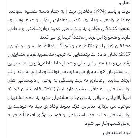
عملی.
دیک و باسو (1994) وفاداری برند را به چهار دسته تقسیم نمودند:
وفاداری واقعی، وفاداری کاذب، وفاداری پنهان و عدم وفاداری.
مصرف کنندگان وفادار، به برند خاصی تعهد روان‌شناختی و عاطفی
دارند و همواره این برند را مجدداً خریداری می کنند.
محققان (مثل لین، 2010؛ میر و شوارگر ، 2007؛ ماریسون و کرین ،
2007) نشان داده اند برندهایی که تجربه منحصربه‌فرد و متمایزی را
رقم می زنند (هم ازنظر عملی و هم ازلحاظ عاطفی) و روابط استواری
را با مشتریان خود برقرار می سازد، می توانند وفاداری به برند را نیز
ایجاد نمایند. وفاداری به برند بستگی به برخی از دلبستگی های
روان‌شناختی یا عاطفی پیشین دارد. ایکر (1991)، خاطر نشان کرد که
اخیراً بازاریابان جهانی به‌جای جذب مشتریان جدید به حفظ مشتریان
موجود می پردازد. بنابراین درک پیوند وفاداری برند به خودپنداری
روان‌شناختی مانند خود استنباطی و خود بیان‌گری احتمالاً منجر به
رونق کسب‌وکار می شود.
خود استنباطی