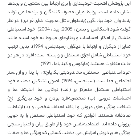
این پژوهش اهمیت خودپنداری را برای ارتباط بین مشتریان و برندها
نشان داده است. روابط میان مصرف کنندگان و برندها می تواند
به‌عنوان خود بیانگری (به‌عنوان‌مثال هویت های فردی) در نظر
گرفته شود (اسکالس و بتمن ، 2005؛ رید ، 2004). خود استنباطی
متشکل از افکار، احساسات و رفتارهای مربوط به خود است؛ مانند
تمایز از دیگران و ارتباط با دیگران (سینجلس، 1994). بدین ترتیب
خود استنباطی شامل اجزای مستقل و وابسته است؛ افراد در هر دو
حالت متفاوت هستند (مارکوس و کیتایاما ، 1991).
خود استنباطی مستقل، محدودیتی یکپارچه، پایدار و از بستر
اجتماعی جدا است (سینجلس، 1994). اصول تشکیل دهنده خود
استنباطی مستقل متمرکز بر (الف) توانایی ها، اندیشه ها و
احساسات درونی، (ب) منحصربه‌فرد بودن و خود بیان‌گری، (ج)
شناخت ویژگی های درونی و ارتقاء اهداف شخصی و (د) ارتباطات
صادقانه هستند. افرادی که خود استنباطی مستقل را به خوبی
پرورش داده اند، اعتمادبه‌نفس خود را از طریق بیان و اعتبار سنجی
ویژگی های درونی افزایش می دهند. کسانی که ویژگی ها و صفات