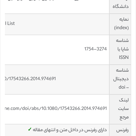
دانشگاه
نمایه
nal List
(index)
شناسه
شاپا یا
1754-3274
ISSN
شناسه
دیجیتال
1080/17543266.2014.974691
– doi
لینک
سایت
nline.com/doi/abs/10.1080/17543266.2014.974691
مرجع
رفرنس
دارای رفرنس در داخل متن و انتهای مقاله
✓