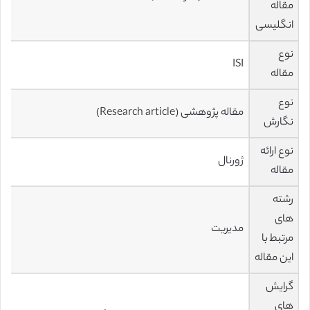
مقاله
انگلیسی
نوع
ISI
مقاله
نوع
مقاله پژوهشی (Research article)
نگارش
نوع ارائه
ژورنال
مقاله
رشته
های
مدیریت
مرتبط با
این مقاله
گرایش
های