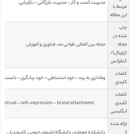
مدیریت کسب و کار – مدیریت بازرگانی – بازاریابی
مرتبط با
این مقاله
چاپ
شده در
مجله
مجله بین المللی طراحی مد، فناوری و آموزش
(ژورنال)/
کنفرانس
کلمات
وفاداری به برند – خود استنباطی – خود بیانگری – دلبستگی 
کلیدی
کلمات
کلیدی
construal – self-expression – brand attachment
انگلیسی
ارائه شده
از
دانشکده معماری، دانشگاه ایلینوی جنوبی، کاربوندیل