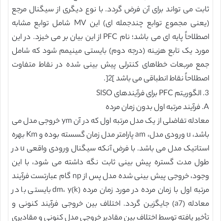
ثابت می تواند برای آن فرض گردد. با نوع دیگری از سیگنال مرجع
(یعنی مجموع توابع چندجمله ای) این MV شامل توابع مشابه
اصطلاحاً پایه ای می باشد؛ نام PFC از این بیان بر می خیزد. در این
مورد یک تابع هزینه (درجه دوم) بایستی مینیمم شود که شامل
جمع مربعات خطاهای کنترلی پیش بینی شده در نقاط متفاوت
اصطلاحاً نقاط انطباقی می باشد ]2[.
3. الگوریتم PFC برای فرآیندهای SISO
A. فرآیند مرتبه اول بدون زمان مرده
معادله تفاضلی از یک مدل مرتبه اول که در آن ym خروجی مدل می
باشد، u ورودی مدل، am پارامتر مدل زمان گسسته بوده و Km بهره
استاتیک مدل می باشد. با فرض آنکه سیگنال ورودی واقعی u در
طول مدت گستره پیش بینی ثابت نگه داشته می شود، با این
وجود، خروجی پیش بینی شده مدل پس از np گام عبارتست فرآیند
مرتبه اول با زمان مرده در مورد زمان مرده dm، y(k) بایستی با در
معادله (a7) جایگزین گردد. اختلاف بین خروجی فرآیند کنونی و
تأخیر یافته توسط اختلاف بین مقادیر خروجی مدل کنونی و مقادیری