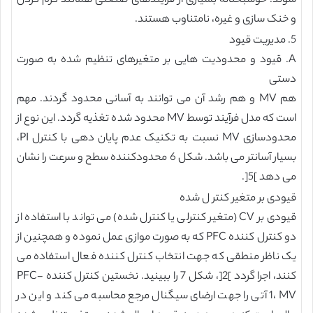
شوند. خوشبختانه بسیاری از فرآیندهای صنعتی همانند گرم کردن
و خنک سازی و غیره، نامتناوب هستند.
5. مدیریت قیود
A. قیود و محدودیت هایی بر متغیرهای تنظیم شده به صورت
دستی
هم MV و هم رشد آن می توانند به آسانی محدود گردند. مهم
است که مدل فرآیند توسط MV محدود شده تغذیه گردد. این نوع از
محدودسازی MV نسبت به تکنیک عدم پایان دهی با کنترل PI،
بسیار آسانتر می باشد. شکل 6 محدودکننده سطح و سرعت را نشان
می دهد ]5[.
قیودی بر متغیر کنتر ل شده
قیودی بر CV (متغیر کنترلی یا کنترل شده) می تواند با استفاده از
دو کنترل کننده PFC که به صورت موازی عمل نموده و همچنین از
یک ناظر منطقی که جهت انتخاب کنترل کننده فعال استفاده می
کنند، اجرا گردد ]2[، شکل 7 را ببینید. نخستین کنترل کننده PFC-
1، MV آتی را جهت ارضای سیگنال مرجع محاسبه می کند و این در