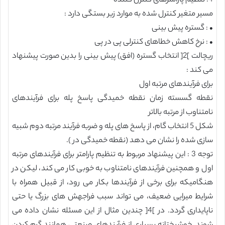
4. تنظیم پارامترهای کنترل کننده
مسیر متغیر کنترل شده به موارد زیر بستگی دارد :
• : گستره پیش بینی
• : نرخ کاهش خطاهای کنترلی پی در پی
ریچالت ]2[ انتخاب گستره (افق) پیش بینی را بدین صورت پیشنهاد
می کند :
برای فرآیندهای مرتبه اول
نقطه گسسته زمان نقطه خمیدگی پاسخ پله برای فرآیندهای
نامتناوب از مرتبه بالاتر
شکل 5 انتخاب گام، از پاسخ های پله و ضربه فرآیند مرتبه دوم شبیه
سازی شده را نشان می دهد (نقطه خمیدگی در ).
توجه 3 : این پیشنهاد مربوط به تنظیم پارامتر برای فرآیندهای مرتبه
اول و همچنین فرآیندهای نامتناوب به خوبی کار می کند، لیکن در
هنگامیکه برای برخی از فرآیندها بکار می رود، از قبیل همراه با
شرایط میرایی ضعیف، می تواند سبب فراجهش های بزرگ یا حتی
ناپایداری گردد. در ]4[ چندین مثال از این مسئله نشان داده می