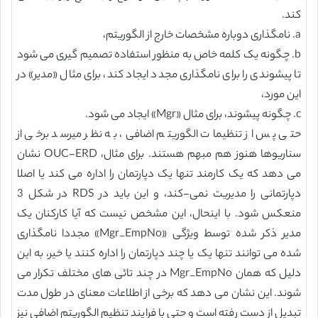
کند.
a. نامگذاری دوباره مشخصات خارج از الگوریتم،
b. چگونه یک کلمه خاص به منظور استفاده تصمیم گیری می شود
تا پیشوندی را برای نامگذاری مجدد ایجاد کند، برای مثال «مدیر» در
این مورد،
c. چگونه پیشوند، برای مثال «Mgr» ایجاد می شود.
حتی پس از تنظیمات الگوریتم اضافی، به نظر میرسد برخی از
سناریوها هنوز هم مبهم هستند. برای مثال، OUC-ERD نشان
می دهد که یک کارمند تنها یک دپارتمان را اداره می کند یا اصلا
دپارتمانی را مدیریت نمی-کند، و این باید در RDS در شکل 3
منعکس شود. با اینحال، این مشخص نیست که آیا کارکنان یک
مدیر ذکر شده توسط ویژگی «Mgr_EmpNo» مجددا نامگذاری
شده می توانند تنها یک یا چند دپارتمان را اداره کنند یا خیر، به این
دلیل که همان Mgr_EmpNo در چند تائی های مختلف تکرار می
شوند. این نشان می دهد که برخی از اطلاعات معنای در طول مدت
تبدیل از دست رفته است و حتی با فرایند تنظیم الگوریتم اضافی نیز