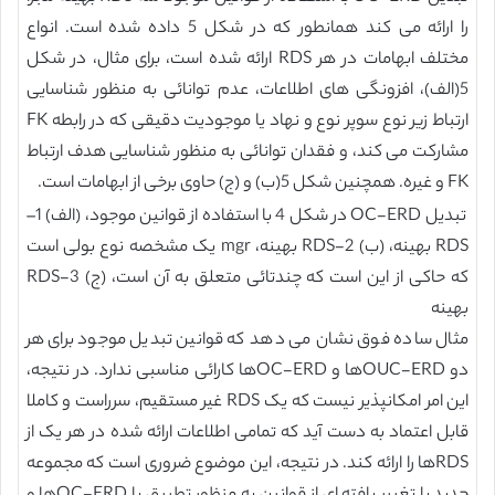
را ارائه می کند همانطور که در شکل 5 داده شده است. انواع
مختلف ابهامات در هر RDS ارائه شده است، برای مثال، در شکل
5(الف)، افزونگی های اطلاعات، عدم توانائی به منظور شناسایی
ارتباط زیر نوع سوپر نوع و نهاد یا موجودیت دقیقی که در رابطه FK
مشارکت می کند، و فقدان توانائی به منظور شناسایی هدف ارتباط
FK و غیره. همچنین شکل 5(ب) و (ج) حاوی برخی از ابهامات است.
تبدیل OC-ERD در شکل 4 با استفاده از قوانین موجود، (الف) 1–
RDS بهینه، (ب) RDS-2 بهینه، mgr یک مشخصه نوع بولی است
که حاکی از این است که چندتائی متعلق به آن است، (ج) RDS-3
بهینه
مثال ساده فوق نشان می دهد که قوانین تبدیل موجود برای هر
دو OUC-ERDها و OC-ERDها کارائی مناسبی ندارد. در نتیجه،
این امر امکانپذیر نیست که یک RDS غیر مستقیم، سرراست و کاملا
قابل اعتماد به دست آید که تمامی اطلاعات ارائه شده در هر یک از
RDSها را ارائه کند. در نتیجه، این موضوع ضروری است که مجموعه