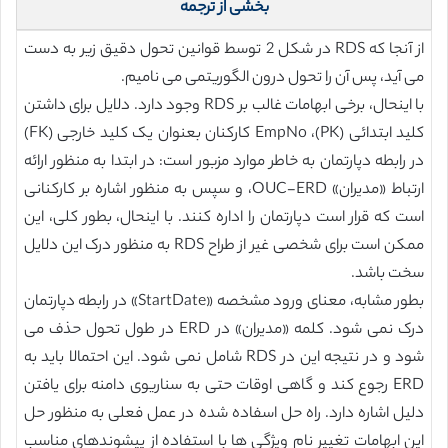
بخشی از ترجمه
از آنجا که RDS در شکل 2 توسط قوانین تحول دقیق زیر به دست
می آید، پس آن را تحول درون الگوریتمی می نامیم.
با اینحال، برخی ابهامات غالب بر RDS وجود دارد. دلایل برای داشتن
کلید ابتدائی (PK)، EmpNo کارکنان بعنوان یک کلید خارجی (FK)
در رابطه دپارتمان به خاطر موارد مزبور است: در ابتدا به منظور ارائه
ارتباط «مدیران» OUC-ERD، و سپس به منظور اشاره بر کارکنانی
است که قرار است دپارتمان را اداره کنند. با اینحال، بطور کلی، این
ممکن است برای شخصی غیر از طراح RDS به منظور درک این دلایل
سخت باشد.
بطور مشابه، معنای ورود مشخصه «StartDate» در رابطه دپارتمان
درک نمی شود. کلمه «مدیران» در ERD در طول تحول حذف می
شود و در نتیجه این در RDS شامل نمی شود. این احتمالا باید به
ERD رجوع کند و گاهی اوقات حتی به سناریوی دامنه برای یافتن
دلیل اشاره دارد. راه حل اسفاده شده در عمل فعلی به منظور حل
این ابهامات تغییر نام ویژگی ها با استفاده از پیشوندهای مناسب