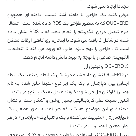
مجددا ایجاد نمی شود.
فرض کنید یک طراحی با دامنه آشنا نیست، دامنه ای همچون
OUC-ERD که به منظور طراحی یک RDS داده شده است. احتمالا،
طراح تبدیل درون الگوریتم را انجام دهد که با RDS نشان داده
شده در شکل 2 یافته می شود. با اینحال، وی گاهی اوقات ممکن
است کل طراحی را بهم بریزد زمانی که ورود می کند تا تنظیمات
الگوریتم اضافی را با توجه به نبود دانش دامنه انجام دهد.
3. OC-ERD و تبدیل آن
در OC-ERD نشان داده شده در شکل 4، رابطه بهینه با یک رابطه
اجباری بین دپارتمان و یک یک زیر نوع جدیدا خلق شده به نام
«مدیر» کارکنان حل می شود؛ کارمند مبدل به یک زیر نوع می شود.
اکنون نسبت های کاردینالیتی بسیار روشن و آشکار است، و نشان
دهنده ی این موضوع هستند که هر «مدیر» بطور قطعی یک
«دپارتمان» را «مدیریت می کند» و یک و تنها یک «دپارتمان» در هر
زمان معین را «مدیریت می شود».
تبدیل OC-ERD با استفاده از قوانین موجود سه RDS بهینه مجزا