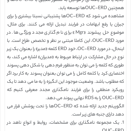
جدید یا تغییر یافته ای از قوانین به منظور تطبیق با OC-ERDها و
همچنین OUC-ERDها توسعه یابد.
مشاهده می شود که OC-ERDها پشتیبانی نسبتا بیشتری را برای
جبران یا رفع ابهامات در فرایند تبدیل ارائه می کنند. برای مثال،
موضوع حل پیشوند «Mgr» برای نام گذاری مجدد ویژگی ها. در
مورد OUC-ERD، این کاملا مبتنی بر نظر و تخصص طراح است. با
اینحال، در مورد OC-ERD، خود ERD کلمه «مدیر» را بعنوان یک زیر
نوع در حال مشارکت در ارتباط مربوط به «مدیران» اشاره می کند، به
طوری که کلمه را می توان به منظور فرم دهی یا شکل دهی پسوند
اختصاری کرد یا کلمه کامل را می توان بعنوان پسوند به کار برد اگر
که مطلوب باشد. وضعیت موجود این انگیزه را به ما می دهد تا یک
رویکرد منطقی را برای فرایند نامگذاری مجدد معرفی کنیم که
OUC-ERD را به RDS نهایی پیوند می دهد.
الگوریتم جدید ارائه شده که OC-ERDها را تحت پوشش قرار می
دهد دارای جنبه های زیر است.
1. یک مجموعه نامگذاری برای مشخصات، روابط و انواع ناهد در