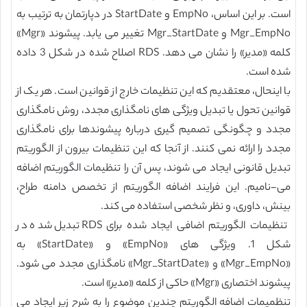
است. بر این اساس، EmpNo و StartDate در دپارتمان به ترتیب به
Mgr_EmpNo و Mgr_StartDate تغییر می یابد. پیشوند «Mgr»
کلمه «مدیر» را نشان می دهد. RDS اصلاح شده در شکل 3 داده
شده است.
با اینحال، معتقدیم که این تنظیمات خارج از قوانین است. هر یک از
قوانین تحول یا تبدیل ویژگی های نامگذاری مجدد، روش نامگذاری
مجدد و چگونگی تصمیم گیری درباره پیشوندها برای نامگذاری
مجدد را ارائه نمی کنند. از آنجا که این تنظیمات بیرون از الگوریتم
تبدیل قانونی ایجاد می شوند، پس آن را تنظیمات الگوریتم اضافه
می-نامیم. این فرایند اضافه الگوریتم از تخصص دامنه طراح،
بینش، داوری، و نظر شخصی استفاده می کند.
تنظیمات الگوریتم اضافی ایجاد شده برای RDS تبدیل شده در
شکل 1. ویژگی های «EmpNo» و «StartDate» به
«Mgr_EmpNo» و «Mgr_StartDate» نامگذاری مجدد می شود.
پیشوند اختصاری «Mgr» حاکی از کلمه «مدیر» است.
تنظمیمات اضافه الگوریتم چندین موضوع را به شرح زیر ایجاد می