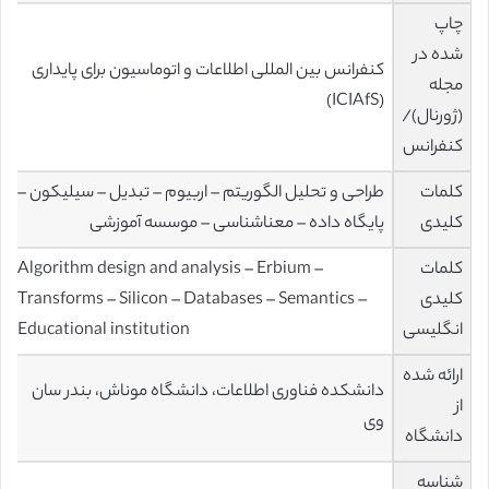
چاپ
شده در
کنفرانس بین المللی اطلاعات و اتوماسیون برای پایداری
مجله
(ICIAfS)
(ژورنال)/
کنفرانس
کلمات
طراحی و تحلیل الگوریتم – اربیوم – تبدیل – سیلیکون –
کلیدی
پایگاه داده – معناشناسی – موسسه آموزشی
کلمات
Algorithm design and analysis – Erbium –
کلیدی
Transforms – Silicon – Databases – Semantics –
انگلیسی
Educational institution
ارائه شده
دانشکده فناوری اطلاعات، دانشگاه موناش، بندر سان
از
وی
دانشگاه
شناسه