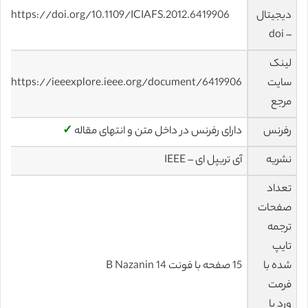
دیجیتال
https://doi.org/10.1109/ICIAFS.2012.6419906
– doi
لینک
سایت
https://ieeexplore.ieee.org/document/6419906
مرجع
رفرنس
دارای رفرنس در داخل متن و انتهای مقاله
✓
نشریه
آی تریپل ای – IEEE
تعداد
صفحات
ترجمه
تایپ
شده با
15 صفحه با فونت 14 B Nazanin
فرمت
ورد با