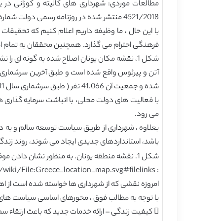
4521/2018 منتشر شده در روزنامه رسمی دولت شماره A38 به تاریخ3/2/2018، مواد 21 ، 22 ، 26).
با این حال ، ما وظیفه داریم اعلام کنیم که تحقیق
فرهنگی احترام می گذارد. همچنین محققان به تمام اص
شکل 1، نقشه مکان یونان اصلاح شده به گونه ای ر
شده و جمعیت آن 41.066 نفر ( طبق سرشماری سال 2011) است.
با فعالیت های دولت محلی، با انباشت سرمایه گذاری 
می رود.
بعلاوه ، شهرداری از طریق سیاست توسعه سالم و به 
باشد، استانداردهای جدیدی ایجاد می شوند، روند زن
شکل 1. نقشه منطقه یونان. به منظور نشان دادن موقعیت كوزانی و كالیته ، به نقشه اصلی اضافه شده است. نگاه کنید به آدرس اینترنتی:
: https://commons.wikimedia.org/wiki/File:Greece_location_map.svg#filelinks
امروزه نقشی که از شهرداری ها خواسته شده است از اه
با توجه به مطالب فوق ، محورهای اساسی سیاست های م
 کیفیت زندگی – ارائه خدمات جدید که باعث ارتقاء سطح زندگی شهروندان می شود.