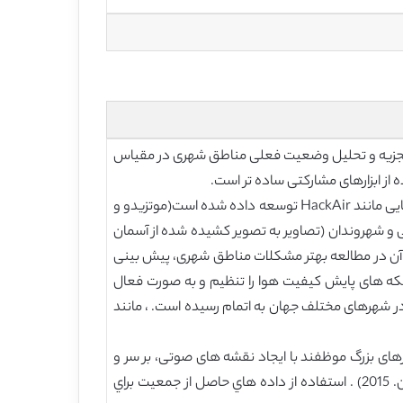
ستفاده قرار می گیرد.(اسچویزر،2011). در سطح برنامه ریزی شهری تجزیه و تحلیل وضعیت فعلی مناطق شهری در مقیاس
ز ابزارهای مشارکتی ساده تر است.
به منظور جمع آوری اطلاعات زیست محیطی که می تواند در تحلیل وضعیت فعلی مناطق شهری مورد استفاده قرار گیرد ، برنامه هایی مانند HackAir توسعه داده شده است(موتزیدو و
اد رسمی و شهروندان (تصاویر به تصویر کشیده شده از آسمان
م خودشان می سازند) جمع آوری می کند. (کسمیدیس و همکاران ، 2018) . جدا از سهم آن در مطالعه بهتر مشکلات مناطق شهری، پیش بینی
بکه های پایش کیفیت هوا را تنظیم و به صورت فعال
متزیدو و همکاران (2016)اشاره کردند، پروژه های متناسب در شهرهای مختلف جهان به اتمام رسیده است. ، مانند
رهای بزرگ موظفند با ایجاد نقشه های صوتی، بر سر و
صداهای خود نظارت کنند ، نقشه برداری از سر و صدای جمعیتی جایگزین دیگری است.( آلتا و همکاران ،2016 ، مارگتیزو همکاران. 2015) . استفاده از داده هاي حاصل از جمعيت براي