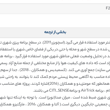
F2
بخشی از ترجمه
در اروپا این شیوه ها طی سال های گذشته بیشتر و بیشتر مورد ا
ده در سطح شهر و محله یا حتی در یکی از فضای خاص شهری یا استففاده ا
ک پلتفرم آزاد است که داده های کیفیت هوا را از منابع مختلفی از جمله منابع آز
و دستگاه های سنجش کم هزینه که مرد
 داده مناسب به آگاهی محیط زیستی مردم کمک کند تا بتوانند به راحتی ش
درگیر برنامه ریزی شوند. (ساتسیو و همکاران ، 2016) . همانطور که مو
CITI_ می باشند.
ریزی شهری ضبط شده است ، میزان صدا(نویز) است. با توجه به اینکه تنها شه