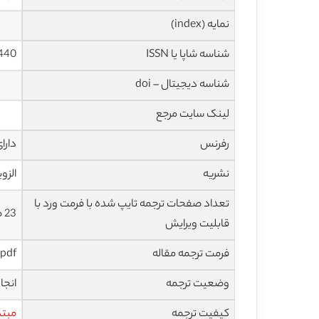
نمایه (index)
شناسه شاپا یا ISSN
440
شناسه دیجیتال – doi
لینک سایت مرجع
رفرنس
دارا
نشریه
الزویر – 
تعداد صفحات ترجمه تایپ شده با فرمت ورد با
23 صفحه با فونت 14 B Nazanin
قابلیت ویرایش
فرمت ترجمه مقاله
pdf و ورد تایپ شده با قابلیت ویرایش
وضعیت ترجمه
انجا
کیفیت ترجمه
مبتد