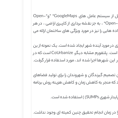
معمولاً برای جمع آوری داده ها درباره بارهای ترافیکی و مصارف زمین از ابزارهای معمول استفاده می شود. داده های حاصل از سیستم عامل های GoogleMaps” “و”Open-
StreetMap” به همین ترتیب به محاسبه ترافیک و همچنین توسعه کاربری اراضی کمک می کنند. در برخی موارد،”Open-StreetMap” ، به جز نقشه برداری از کاربری اراضی ، در هر
ه هایی را نیز در مورد ویژگی های ساختمان ارائه می
هری در مورد آینده شهر ایجاد شده است. یک نمونه از ین
برنامه ها، Nexthamburg است که در سال 2009 آغاز شد. (آناستاسیو ، 2015) ، که یک اقدام فکری مستقل مبتنی بر شهروندان است. پلتفورم مشابه دیگر، CoUrbanize است که در
 این شهرها اجرا شده اند، مورد استفاده قرار گرفت.
بین تصمیم گیرندگان و شهروندان را برای تولید فضاهای
اند که منجر به کاهش زمان و کاهش هزینه روش برنامه
فاده شده است.
را در زمان انجام تحقیق چنین کمیته ای وجود نداشت.