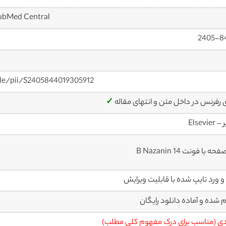
PubMed Central
2405-8
cle/pii/S2405844019305912
ی رفرنس در داخل متن و انتهای مقاله
✓
Elsevier
م شده و آماده دانلود رایگان
ی (مناسب برای درک مفهوم کلی مطلب)