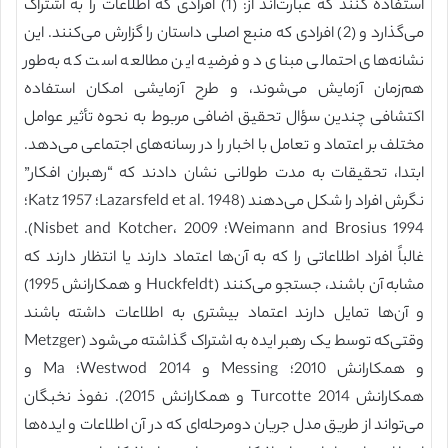
استفاده کنند که عبارت‌اند از: (1) افرادی که اطلاعات را به اشتراک
می‌گذارد و (2) افرادی که منبع اصلی داستان را گزارش می‌کنند. این
نشانه‌های احتمالی مبنای دو فرضیه این مطالعه است که به‌طور
هم‌زمان آزمایش می‌شوند، و طرح آزمایشی امکان استفاده
اکتشافی چندین سؤال تحقیق اضافی مربوط به نحوه تأثیر عوامل
مختلف بر اعتماد و تعامل با اخبار را در رسانه‌های اجتماعی می‌دهد.
ابتدا، تحقیقات به مدت طولانی نشان دادند که “رهبران افکار”
نگرش افراد را شکل می‌دهند (Lazarsfeld et al. 1948؛ Katz 1957؛
Weimann and Brosius 1994؛ Nisbet and Kotcher، 2009).
غالباً افراد اطلاعاتی را که به آن‌ها اعتماد دارند یا انتظار دارند که
مشابه آن باشند، جستجو می‌کنند (Huckfeldt و همکارانش 1995)
و آن‌ها تمایل دارند اعتماد بیشتری به اطلاعات داشته باشند
وقتی‌که توسط یک رهبر ایده به اشتراک گذاشته می‌شود (Metzger
و همکارانش 2010؛ Messing و Westwod 2014؛ Ma و
همکارانش 2014 Turcotte و همکارانش 2015). نفوذ نخبگان
می‌تواند از طریق مدل جریان دومرحله‌ای که در آن اطلاعات و ایده‌ها