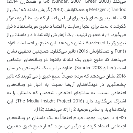
می‌کند (Greer 2003؛ Sundar. 2007؛ Go و همکاران 2014؛
Tandoc ). Metzger و همکارانش (2010) گزارش دادند که “یکی از
اکتشاف پذیری های رایج برای ارزیابی اعتبار که توسط گروه تمرکز
ذکرشده است برای اعتبار سایت یا اعتماد منبع مورداستفاده قرار
می‌گیرد.» به همین ترتیب، یک آزمایش ارائه‌شده در داستانی از
نیویورکر یا BuzzFeed نشان می‌دهد این منبع بر احساسات افراد
(Funt و همکارانش 2016) تأثیر می‌گذارد. همچنین تحقیق نشان
می‌دهد که منبع خبری یک نشانه بالقوه در رسانه‌های اجتماعی
است (Lee و Sunder 2013). علاوه بر این، یک نظرسنجی در سال
2016 نشان می‌دهد که مردم صریحاً منبع خبری را می‌گویند که تأثیر
چشمگیری در دیدگاه‌های آن‌ها نسبت به اخبار در رسانه‌های
اجتماعی نسبت به سایتهای اجتماعی شخصی که داستان را به
اشتراک می‌گذارند دارد (The Media Insight Project 2016). این
یافته‌ها پایه و اساس فرضیه 2 را ارائه می‌دهند (H2).
(H2): در صورت وجود، مردم احتمالاً به یک داستان در رسانه‌های
اجتماعی اعتماد کرده و درگیر می‌شوند که از منبع خبری معتبری