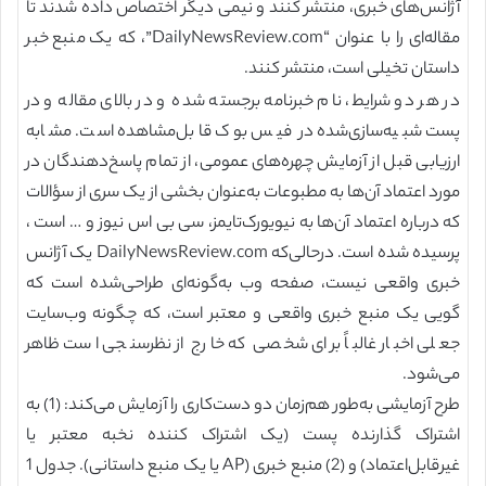
آژانس‌های خبری، منتشر کنند و نیمی دیگر اختصاص داده شدند تا
مقاله‌ای را با عنوان “DailyNewsReview.com”، که یک منبع خبر
داستان تخیلی است، منتشر کنند.
در هر دو شرایط، نام خبرنامه برجسته شده و در بالای مقاله و در
پست شبیه‌سازی‌شده در فیس بوک قابل‌مشاهده است. مشابه
ارزیابی قبل از آزمایش چهره‌های عمومی، از تمام پاسخ‌دهندگان در
مورد اعتماد آن‌ها به مطبوعات به‌عنوان بخشی از یک سری از سؤالات
که درباره اعتماد آن‌ها به نیویورک‌تایمز، سی بی اس نیوز و … است ،
پرسیده شده است. درحالی‌که DailyNewsReview.com یک آژانس
خبری واقعی نیست، صفحه وب به‌گونه‌ای طراحی‌شده است که
گویی یک منبع خبری واقعی و معتبر است، که چگونه وب‌سایت
جعلی اخبار غالباً برای شخصی که خارج از نظرسنجی است ظاهر
می‌شود.
طرح آزمایشی به‌طور هم‌زمان دو دست‌کاری را آزمایش می‌کند: (1) به
اشتراک گذارنده پست (یک اشتراک کننده نخبه معتبر یا
غیرقابل‌اعتماد) و (2) منبع خبری (AP یا یک منبع داستانی). جدول 1