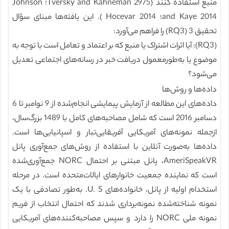
منبع استفاده کنند (Tversky and Kahneman 2975؛ Johnson
and Kaye 2014؛ Hocevar 2014 ). این یافته‌ها مبنای سؤال
تحقیق 3 (RQ3) را فراهم می‌آورد:
(RQ3): آیا اثرات اشتراک یا منبع که بر اعتماد و تعامل است با توجه به
موضوع یا به‌طورمعمول دریافت خبر در رسانه‌های اجتماعی تعدیل
می‌شود؟
داده‌ها و روش‌ها
داده‌های این مطالعه از آزمایش پیمایشی انجام‌شده از 9 نوامبر تا 6
دسامبر 2016 است که شامل مصاحبه‌های کامل با 1489 بزرگ‌سال،
ازجمله نمونه‌های آمریکایی آفریقایی‌تبار و اسپانیایی‌ها است.
داده‌ها به‌صورت آنلاین با استفاده از روش‌های جمع‌آوری پانل
AmeriSpeakVR، پانل مبتنی بر احتمال NORC جمع‌آوری‌شده
است که نماینده جمعیت خانوارهای ایالات‌متحده است. در مرحله
استخدام اولیه از پانل، خانواده‌های U. S. به‌طور تصادفی با یک
نمونه شناخته‌شده نمونه‌برداری شدند که احتمال انتخاب از فریم
نمونه ملی NORC را دارد و سپس مصاحبه‌کننده‌های آمریکایی