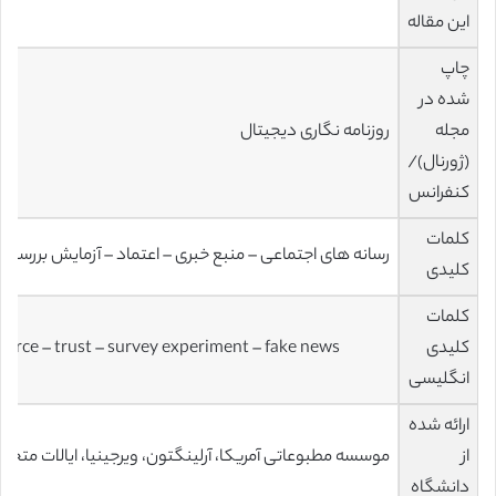
این مقاله
چاپ
شده در
مجله
روزنامه نگاری دیجیتال
(ژورنال)/
کنفرانس
کلمات
رسانه‌ های اجتماعی – منبع خبری – اعتماد – آزمایش بررسی‌ ه
کلیدی
کلمات
کلیدی
ource – trust – survey experiment – fake news
انگلیسی
ارائه شده
از
موسسه مطبوعاتی آمریکا، آرلینگتون، ویرجینیا، ایالات متحده
دانشگاه