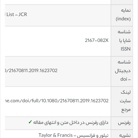
نمایه
al List – JCR
(index)
شناسه
شاپا یا
2167-082X
ISSN
شناسه
دیجیتال
080/21670811.2019.1623702
– doi
لینک
سایت
line.com/doi/full/10.1080/21670811.2019.1623702
مرجع
رفرنس
دارای رفرنس در داخل متن و انتهای مقاله
✓
نشریه
تیلور و فرانسیس – Taylor & Francis