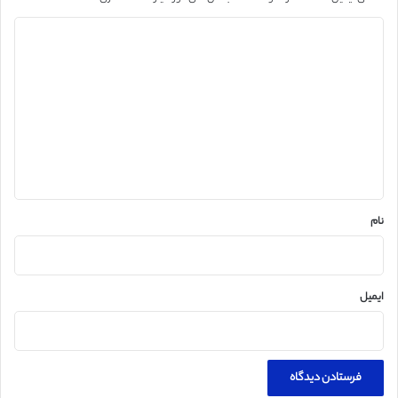
د
ی
د
گ
ا
ه
*
نام
ایمیل