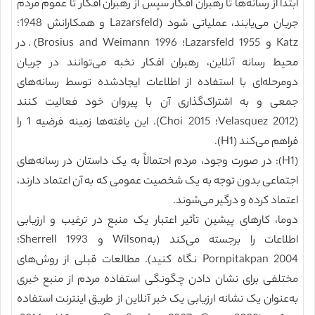
ابتدا از رسانه‌ها تا رهبران افکار سپس از رهبران افکار تا عموم مردم
جریان می‌یابند، عملیاتی شود (Lazarsfeld و همکارانش 1948؛
Katz و Lazarsfeld 1955؛ Brosius and Weimann 1996). در
محیط رسانه آنلاین، رهبران افکار نخبه می‌توانند در جریان
دومرحله‌ای با استفاده از اطلاعات ایجادشده توسط رسانه‌های
جمعی و به اشتراک‌گذاری آن با پیروان خود فعالیت کنند
(Velasquez 2012؛ Choi 2015). این یافته‌ها زمینه فرضیه 1 را
فراهم می‌کند (H1).
(H1): در صورت وجود، مردم احتمالاً به یک داستان در رسانه‌های
اجتماعی بدون توجه به یک شخصیت عمومی که به آن‌ اعتماد دارند،
اعتماد کرده و درگیر می‌شوند.
دوما، کارهای پیشین تأثیر اعتبار یک منبع در ترغیب و ارزیابی
اطلاعات را برجسته می‌کند (بهWilson و Sherrell 1993؛
Pornpitakpan 2004 نگاه کنید). مطالعات قبلی از روش‌های
مختلفی برای نشان دادن چگونگی استفاده مردم از منبع خبری
به‌عنوان یک نشانه ارزیابی یک خبر آنلاین از طریق اینترنت استفاده