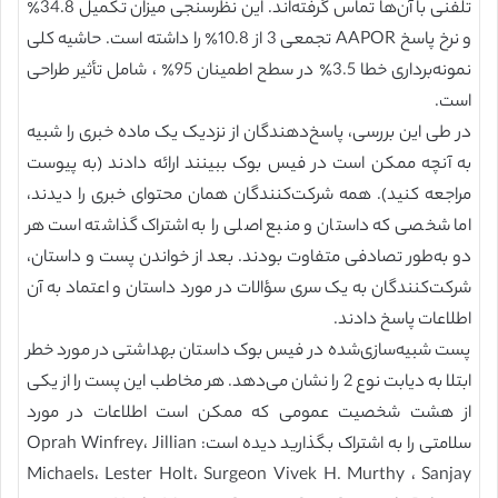
تلفنی با آن‌ها تماس گرفته‌اند. این نظرسنجی میزان تکمیل 34.8٪
و نرخ پاسخ AAPOR تجمعی 3 از 10.8٪ را داشته است. حاشیه کلی
نمونه‌برداری خطا 3.5٪ در سطح اطمینان 95٪ ، شامل تأثیر طراحی
است.
در طی این بررسی، پاسخ‌دهندگان از نزدیک یک ماده خبری را شبیه
به آنچه ممکن است در فیس بوک ببینند ارائه دادند (به پیوست
مراجعه کنید). همه شرکت‌کنندگان همان محتوای خبری را دیدند،
اما شخصی که داستان و منبع اصلی را به اشتراک گذاشته است هر
دو به‌طور تصادفی متفاوت بودند. بعد از خواندن پست و داستان،
شرکت‌کنندگان به یک سری سؤالات در مورد داستان و اعتماد به آن
اطلاعات پاسخ دادند.
پست شبیه‌سازی‌شده در فیس بوک داستان بهداشتی در مورد خطر
ابتلا به دیابت نوع 2 را نشان می‌دهد. هر مخاطب این پست را از یکی
از هشت شخصیت عمومی که ممکن است اطلاعات در مورد
سلامتی را به اشتراک بگذارید دیده است: Oprah Winfrey، Jillian
Michaels، Lester Holt، Surgeon Vivek H. Murthy ، Sanjay