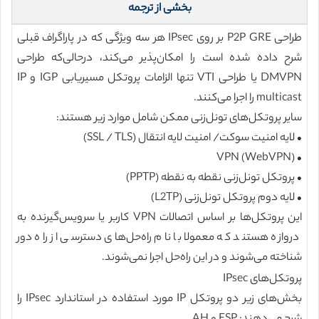
بخشی از ترجمه
طراحی P2P GRE بر روی IPsec هر سه ویژگی که در پاراگراف قبلی
شرح داده شده است را امکان‌پذیر می‌کند، درحالی‌که طراحی
DMVPN یا طراحی VTI تنها الزامات پروتکل مسیریابی IGP و IP
multicast را اجرا می‌کنند.
سایر پروتکل‌های تونل‌زنی ممکن شامل موارد زیر هستند:
• لایه امنیت سوکت/ امنیت لایه انتقال (SSL / TLS)
• VPN (WebVPN)
• پروتکل تونل‌زنی نقطه به نقطه (PPTP)
• لایه دوم پروتکل تونل‌زنی (L2TP)
این پروتکل‌ها بر اساس اتصالات VPN کاربر یا سرویس‌گیرنده به
دروازه هستند که معمولا با نام راه‌حل‌های دسترسی از راه دور
شناخته می‌شوند و در این راه‌حل اجرا نمی‌شوند.
پروتکل‌های IPsec
بخش‌های زیر دو پروتکل IP مورد استفاده در استاندارد IPsec را