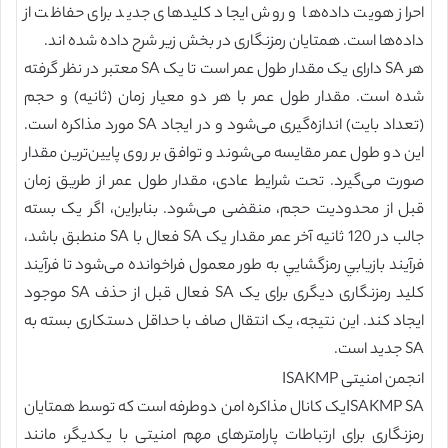
احراز هویت داده‌ها و روش ایجاد کلیدهای جدید برای حفاظت از
داده‌ها است. همتایان رمزنگاری در بخش زیر شرح داده شده اند.
هر SA دارای یک مقدار طول عمر است تا یک SA معتبر در نظر گرفته
شده است. مقدار طول عمر با هر دو معیار زمان (ثانیه) و حجم
(تعداد بایت) اندازه‌گیری می‌شود و در ایجاد SA مورد مذاکره است.
این دو طول عمر مقایسه می‌شوند و توافق بر روی پایین‌ترین مقدار
صورت می‌گیرد. تحت شرایط عادی، مقدار طول عمر از طریق زمان
قبل از محدودیت حجم، منقضی می‌شود. بنابراین، اگر یک بسته
جالب در 120 ثانيه آخر عمر مقدار يک SA فعال با SA منطبق باشد،
فرآيند بازيابي رمزگشايي به طور معمول فراخوانده می‌شود تا فرآیند
کلید رمزنگاری دیگری برای یک SA فعال قبل از حذف SA موجود
ایجاد کند. این نتیجه، یک انتقال صاف با حداقل دستکاری بسته به
SA جدید است.
انجمن امنیتی ISAKMP
ISAKMP SAیک کانال مذاکره امن دوطرفه است که توسط همتایان
رمزنگاری برای ارتباطات پارامترهای مهم امنیتی با یکدیگر، مانند