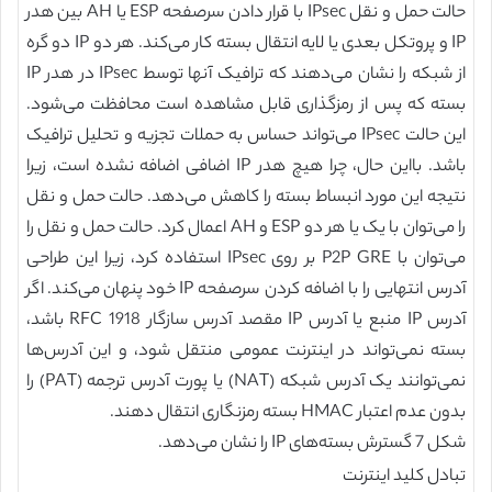
حالت حمل و نقل IPsec با قرار دادن سرصفحه ESP یا AH بین هدر
IP و پروتکل بعدی یا لایه انتقال بسته کار می‌کند. هر دو IP دو گره
از شبکه را نشان می‌دهند که ترافیک آنها توسط IPsec در هدر IP
بسته که پس از رمزگذاری قابل مشاهده است محافظت می‌شود.
این حالت IPsec می‌تواند حساس به حملات تجزیه و تحلیل ترافیک
باشد. بااین حال، چرا هیچ هدر IP اضافی اضافه نشده است، زیرا
نتیجه این مورد انبساط بسته را کاهش می‌دهد. حالت حمل و نقل
را می‌‎توان با یک یا هر دو ESP و AH اعمال کرد. حالت حمل و نقل را
می‌توان با P2P GRE بر روی IPsec استفاده کرد، زیرا این طراحی
آدرس انتهایی را با اضافه کردن سرصفحه IP خود پنهان می‌کند. اگر
آدرس IP منبع یا آدرس IP مقصد آدرس سازگار RFC 1918 باشد،
بسته نمی‌تواند در اینترنت عمومی منتقل شود، و این آدرس‌ها
نمی‌توانند یک آدرس شبکه (NAT) یا پورت آدرس ترجمه (PAT) را
بدون عدم اعتبار HMAC بسته رمزنگاری انتقال دهند.
شکل 7 گسترش بسته‌های IP را نشان می‌دهد.
تبادل کلید اینترنت