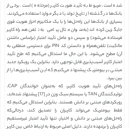
شده است، مربوط به تأیید هویت کاربر (مرحله ه) است. برخی از
بانک‌ها در گذشته از تاریخ تولد یا دیگر موارد استفاده می‌کردند.
بسیاری از بانک‌ها این راه‌حل‌ها را با یک مکانیزم احراز هویت قوی
جایگزین کرده‌اند (به‌عنوان مثال پیامی به تلفن همراه کاربر
فرستاده می‌شود) و سپس دو عامل تأیید اعتبار (براساس داشتن
مالکیت) تلفن‌همراه و دانستن کد PIN برای دسترسی منطقی به
آن) مطرح می‌شود. با این حال ما استدلال می‌کنیم که طرح تأیید
اعتبار کاربر آسیب‌پذیری قابل توجهی دارد. بنابراین یک رویکرد جدید
مبتنی بر بیومتریک پیشنهاد می‌کنیم که این آسیب‌پذیری‌ها را از
بین ببرد.
راه‌حل‌های تأیید هویت کاربر، که به‌عنوان خوانندگان CAP،
تولیدکنندگان TAN یا سیستم سبک وزن در [17] پیشنهاد شده‌اند،
رویکردهای مبتنی بر دانش هستند. بنابراین استدلال می‌کنیم که
فقط بیومتریک می‌تواند کاربران را تصدیق کند، درحالی‌که
راه‌حل‌های مبتنی بر دانش و اختیار، تنها تأیید اعتبار غیرمستقیم
کاربران را برعهده دارند. دلیل اصلی مربوط به ارتباط خاص بین کاربر