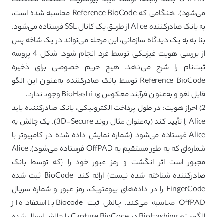
OffPAD باشد (البته، توسط تایید بیومتریک دستگاه محافظت
می‌شود). هنگامی که Reference BioCode محاسبه شده است،
به بانک صادرکننده Alice از طریق یک کانال SSL فرستاده می‌شود.
بنا به به یک دیدگاه سازمانی، این مرحله می‌تواند در یک شاخه پس
از بررسی هویت فیزیکی توسط فرد انجام شود. شکل 4 پروسه
ثبت‌نام را شرح می‌دهد. هیچ حریم خصوصی برای ذخیره
Reference BioCode توسط بانک صادرکننده به‌عنوان این الگو
قابل لغو و به‌عنوان فرآیند معکوس BioHashing وجود ندارد.
2) احراز هویت: در طول پرداخت الکترونیکی، بانک صادرکننده باید
Alice را تأیید کند (به‌عنوان مثال روند 3D-Secure). یک چالش به
Alice فرستاده می‌شود (شماره نمایش داده شده در کامپیوتر یا
شماره‌ای که به طور مستقیم به OffPAD فرستاده می‌شود). Alice
مجبور است اثر انگشت و رمز عبور خود را (که توسط بانک
صادرکننده شناخته شده نیست) ارائه کند. BioCode ثبت شده
FingerCode را در داده‌های بیومتریک، رمز عبور و شماره سریال
OffPAD محاسبه می‌کند. چالش ثبت Biocode با استفاده از