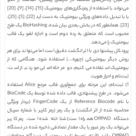
در میان راه‌حل‌های مختلف در کارهای پیشین، حفاظت از الگو
می‌تواند با استفاده از رمزنگاری‌های بیومتریک [15]، [14]، [9]، [20]
یا با تبدیل داده‌های ویژگی بیومتریک به دست آید [22]، [5]، [25]،
[23]. همانطور که در بخش بعدی بیان شده، BioHashing یک طرح
محبوب است که متعلق به رده دوم است و اجازه لغو یک قالب
بیومتریک را می‌دهد.
پروتکل پیشنهادی با اثر انگشت دقیق است اما می‌تواند برای هر
روش دیگر بیومتریکی (چهره،…) استفاده شود. هنگامی که از
بیومتریک استفاده می‌کنیم، دو مرحله اصلی مورد نیاز است:
ثبت‌نام و احراز هویت
1) ثبت‌نام: این مرحله برای جمع‌آوری قالب مرجع Alice استفاده
می‌شود. در طرح پیشنهادی، قالب داده شده توسط یک BioCode
با نام Reference Biocode از یک FingerCode (بردار ویژگی
محاسبه شده از اثر انگشت) و یک رمز (رمز کاربر با شماره سریال
دستگاه OffPAD همراه است) شناخته شده است. رمز کاربر
می‌تواند یک رمز عبور یا یک مقدار تصادفی ذخیره شده در دستگاه