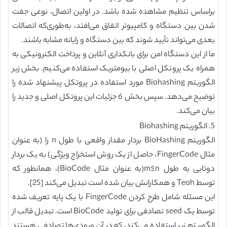
براساس تنظیم مشاهده شده باشد. در اولین اتصال، نوعی جفت
شدن بین دستگاه و کامپیوتر اتفاق می‌افتد، به‌طوری‌که اتصالات
بعدی می‌تواند تأیید شوند که بین دستگاه و رایانه مشابه باشند.
ما از این دستگاه امن برای بانکداری آنلاین و پرداخت الکترونیکی به
همراه یک پروتکل اصلی با بیومتریک استفاده می‌کنیم. بخش زیر
الگوریتم Biohashing مورد استفاده در پروتکل پیشنهاد شده را
توضیح می‌دهد. سپس بخش 6 جزئیات این پروتکل اصلی و جدید را
بیان می‌کند.
5. الگوریتم Biohashing
الگوریتم BioHashing بردار مقدار واقعی با طول n را (به عنوان
مثال FingerCode، حاصل از یک روش استخراج ویژگی) به یک بردار
دوتایی به طول m≤n(به عنوان مثال BioCode)، همانطور که
توسط Teoh و همکارانش بیان شده است تبدیل می‌کند [25].
این مسئله شامل طرح کردن FingerCode با یک پایه تعریف شده
توسط یک seed تصادفی برای تولید BioCode است. تبدیل قالب از
الگوریتم زیر استفاده می‌کند، که در آن ورودی‌ها تصادفی هستند