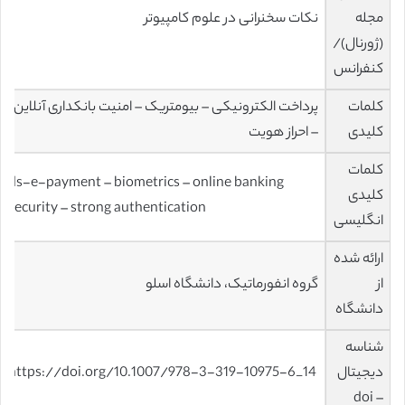
مجله
نکات سخنرانی در علوم کامپیوتر
(ژورنال)/
کنفرانس
کلمات
پرداخت الکترونیکی – بیومتریک – امنیت بانکداری آنلاین
کلیدی
– احراز هویت
کلمات
ds-e-payment – biometrics – online banking
کلیدی
security – strong authentication
انگلیسی
ارائه شده
از
گروه انفورماتیک، دانشگاه اسلو
دانشگاه
شناسه
دیجیتال
https://doi.org/10.1007/978-3-319-10975-6_14
– doi