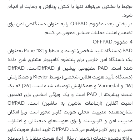
مرتبط با مشتری می‌تواند تنها با کنترل پردازش و رضایت او انجام
شود.
در بخش بعد، مفهوم OffPAD را به عنوان دستگاهی امن برای
تضمین امنیت عملیات حساس معرفی می‌کنیم.
4. مفهوم OFFPAD
PAD (دستگاه تایید شخصی) توسط Jøsang و Pope [13] به‌عنوان
یک دستگاه امن خارجی برای پلت‌فرم کامپیوتر مشتری شرح داده
شده است. PAD مفهومی پیشین از OffPADاست. OffPAD
(دستگاه تأیید هویت آفلاین شخصی) توسط Klevjer و همکارانش
[16] و Varmedal و همکارانش توصیف شده است. [26] که یک
نسخه پیشرفته از PAD است و یک ویژگی اساسی برای تضمین
امنیت آفلاین (ارتباطات ماشین به ماشین) است. OffPAD
نشان‌دهنده مدیریت محلی هویت کاربر محور است زیرا امکان
مدیریت امن و کاربرپسند را برای هویت‌های دیجیتالی و اعتبارات
محلی بر روی کاربر فراهم می‌کند. OffPAD تأیید اعتبار هویت کاربر
و ارائه‌دهنده خدمات (به‌عنوان مثال احراز هویت متقابل) را برعهده