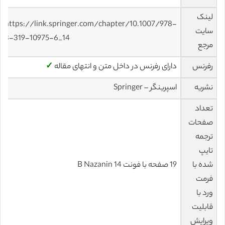
لینک
https://link.springer.com/chapter/10.1007/978-
سایت
3-319-10975-6_14
مرجع
رفرنس
دارای رفرنس در داخل متن و انتهای مقاله
✓
نشریه
اسپرینگر – Springer
تعداد
صفحات
ترجمه
تایپ
شده با
19 صفحه با فونت 14 B Nazanin
فرمت
ورد با
قابلیت
ویرایش