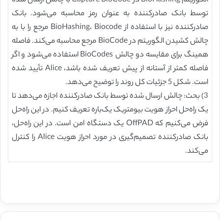
الگوریتم BioHashing در Capture BioCode با چالش ارسال شده
توسط بانک صادرکننده به عنوان رمز محاسبه می‌شود. بانک
صادرکننده نیز با استفاده از BioHashing، Biocode مرجع را با به
چالش کشیدن الگوریتم در BioCode مرجع محاسبه می‌کند. فاصله
همینگ برای مقایسه دو چالش BioCodes استفاده می‌شود و اگر
فاصله کمتر از آستانه از پیش تعریف شده باشد، Alice تأیید شده
است. شکل 5 جزئیات کل روند را توضیح می‌دهد.
3) بحث: چالش ارسال شده توسط بانک صادرکننده اجازه می‌دهد تا
یک راه‌حل احراز هویت بیومتریک یک‌باره تعریف کنیم. در این راه‌حل
فرض می‌کنیم که OffPAD یک دستگاه امن است. در این راه‌حل،
بانک صادرکننده تصمیم‌گیری در مورد احراز هویت Alice را کنترل
می‌کند.