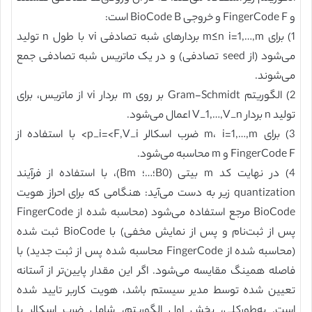
و FingerCode F و خروجی BioCode B است:
1) برای m≤n i=1,…,m بردارهای شبه تصادفی vi با طول n تولید
می‌شود (از seed تصادفی) و در یک ماتریس شبه تصادفی جمع
می‌شوند.
2) الگوریتم Gram-Schmidt بر روی m بردار vi از ماتریس، برای
تولید n بردار V_1,…,V_n اعمال می‌شود.
3) برای m، i=1,…,m ضرب اسکالر p_i=<F,V_i> با استفاده از
FingerCode F و m محاسبه می‌شود.
4) در نهایت کد m بیتی (B0؛…؛ Bm)، با استفاده از فرآیند
quantization زیر به دست می‌آید: هنگامی که برای احراز هویت
BioCode مرجع استفاده می‌شود (محاسبه شده از FingerCode
پس از ثبت‌نام و پس از نمایش مخفی) با BioCode ثبت شده
(محاسبه شده از FingerCode محاسبه شده پس از ثبت جدید) با
فاصله همینگ مقایسه می‌شود. اگر این مقدار پایین‌تر از آستانه
تعیین شده توسط مدیر سیستم باشد، هویت کاربر تایید شده
است. به‌طورکلی، بخش اول الگوریتم، شامل ضرب اسکالر با