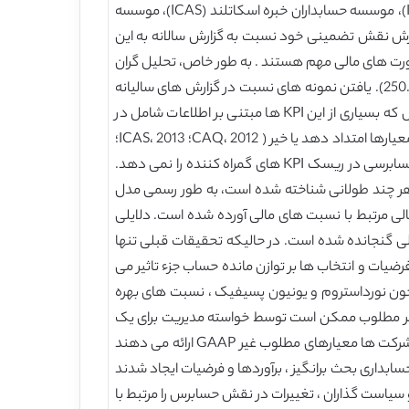
باشد. تنظیم کننده های حسابرسی و نهادهای حرفه ای مانند حسابرسی بین المللی و استانداردهای تضمین هیئت مدیره (IAASB)، موسسه حسابداران خبره اسکاتلند (ICAS)، موسسه
جوی فرصت هایی برای حسابرسان در گسترش نقش تضمینی خود نسبت به گزارش سالانه به این
(KPIs) است که مدیران معتقدند در کاربران صورت های مالی مهم هستند . به طور خاص، تحلیل گران
مالی نسبت های مالی را به عنوان “ابزار بسیار قدرتمند” برای ارزیابی چشم انداز یک شرکت می بینند ( روسین وهمکاران ،2012، ص.250). یافتن نمونه های نسبت در گزارش های سالیانه
شرکت های عمومی سراسری خیلی ساده است و شامل سودآوری، تغییر نسبت غیر معین و نسبت های عملیاتی است. به این دلیل که بسیاری از این KPI ها مبتنی بر اطلاعات شامل در
صورت های حسابرسی مالی هستند ، CAQ، ICAS ، ICAEW کشف می کنند که آیا حسابرس ها باید کارکرد تضمینی خود را بر این معیارها امتداد دهد یا خیر ( CAQ، 2012؛ ICAS، 2013؛
ICAEW، 2013). با اینحال ، روابط غیرخطی بین مانده حساب حسابرسی و نسبت های مالی اجازه ی امتداد مستقیم مدل ریسک حسابرسی در ریسک KPI های گمراه کننده را نمی دهد.
هر چند طولانی شناخته شده است، به طور رسمی مدل
لی مرتبط با نسبت های مالی آورده شده است. دلایلی
لی گنجانده شده است. در حالیکه تحقیقات قبلی تنها
اوردهای حسابداری ، فرضیات و انتخاب ها بر توازن مانده حساب جزء تاثیر می
چون نورداستروم و یونیون پسیفیک ، نسبت های بهره
کمتر مطلوب ممکن است توسط خواسته مدیریت برای یک
بحث متوازن و این اعتقاد که KPI ها بر اساس سنجش های GAAP می تواند گمراه کننده باشد ، القا شود. به عبارت دیگر ، برخی شرکت ها معیارهای مطلوب غیر GAAP ارائه می دهند
ی مثال لمن) انتخاب های حسابداری بحث برانگیز ، برآوردها و فرضیات ایجاد شدند
سیاست گذاران ، تغییرات در نقش حسابرس را مرتبط با