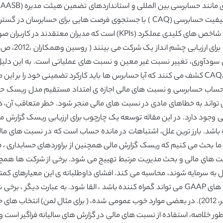
حسابداران خبره در انگلستان و ولز (ICAEW)، و مرکز کیفیت حسابرسی (CAQ ) با جست
توسعه واکنش نشان دادند. بحث مدیریت اغلب شامل شاخص های کلیدی عملکرد 
تواند به خطاهای مادی در نسبت های مالی منجر شود. خطر متعاقب آن، 
 وجود دارد. در این مقاله توسعه یک چارچوب برای ارزیابی ریسک گزارش ما
 باشد. بارز ترین علل، اشتباهات در مانده حساب است که در نسبت های ما
ن منبع را در نظر گرفته است ( دیوتا و گراهام ، 1998)، ما بحث می کنیم که ریسک گزارش مالی همچنین از بر
نسبت های مالی و بحث مدیریت مرتبط تهییج می شود. برخی از شرکت ها هم
ل به سرمایه شوند، محاسبه می کند. افشای داوطلبانه ی این معیارهای 
که می تواند خطر تعامل ایجاد کند ( چن، کریشنان، پوزنر، 2012). در بعضی موارد خوب عمومی شده، ( برا
ور خلاصه، استفاده از نسبت های مالی در گزارش های سالیانه فراگیر است و 