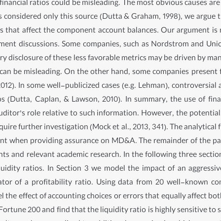
 financial ratios could be misleading. The most obvious causes are
as considered only this source (Dutta & Graham, 1998), we argue t
s that affect the component account balances. Our argument is
ement discussions. Some companies, such as Nordstrom and Union P
ary disclosure of these less favorable metrics may be driven by ma
 can be misleading. On the other hand, some companies present 
012). In some well-publicized cases (e.g. Lehman), controversial
 (Dutta, Caplan, & Lawson, 2010). In summary, the use of finan
ditor’s role relative to such information. However, the potential 
quire further investigation (Mock et al., 2013, 341). The analytic
ont when providing assurance on MD&A. The remainder of the pape
ts and relevant academic research. In the following three secti
uidity ratios. In Section 3 we model the impact of an aggressi
tor of a profitability ratio. Using data from 20 well-known co
 the effect of accounting choices or errors that equally affect b
ortune 200 and find that the liquidity ratio is highly sensitive to 