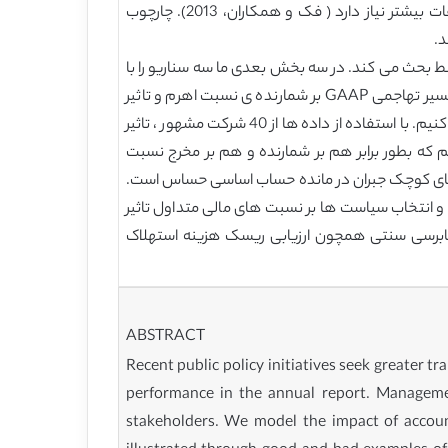
چنین اطلاعاتی می دانند. با اینحال ، تاثیرات بالقوه ی این تغییرات در ریسک گزارش مالی و ارزیابی حسابرس از شواهد به تحقیقات بیشتر نیاز دارد ( فک و همکاران، 2013). چارچوب
ه ای و تحقیقات علمی مرتبط بحث می کند. در سه بخش بعدی ما سه سناریو را با
استفاده از نمونه های متداول مورد استفاده از نسبت های اهرم ، سودآوری و نقدینگی مدلسازی می کنیم. در بخش 3، تاثیر تفسیر تهاجمی GAAP بر شمارنده ی نسبت اهرم و تاثیر
ریسک گزارش مالی را مدلسازی می کنیم. در بخش 4 ، تاثیر تصاحب لیزینگ های عملیاتی بر مخرج نسبت سودآوری را مدلسازی می کنیم. با استفاده از داده ها از 40 شرکت مشهور ، تاثیر
ای حسابداری را مدلسازی می کنیم که بطور برابر هم بر شمارنده و هم بر مخرج نسبت
نسبت نقدینگی تا حد زیادی خطاهای کوچک جبران در مانده حساب اساسی حساس است.
ها و انتخاب سیاست ها بر نسبت های مالی متداول تاثیر
این مقاله در تنظیمات حسابرسی سنتی همچون ارزیابی ریسک هزینه استهلاک
ABSTRACT
Recent public policy initiatives seek greater
performance in the annual report. Management
stakeholders. We model the impact of account