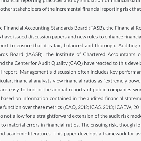
financial reporting practices and by simulation of financial dat
ther stakeholders of the incremental financial reporting risk tha
 the Financial Accounting Standards Board (FASB), the Financial 
ave issued discussion papers and new rules to enhance financial 
rt to ensure that it is fair, balanced and thorough. Auditing 
rds Board (IAASB), the Institute of Chartered Accountants of
 the Center for Audit Quality (CAQ) have reacted to this devel
l report. Management’s discussion often includes key performan
icular, financial analysts view financial ratios as “extremely pow
s are easy to find in the annual reports of public companies wor
re based on information contained in the audited financial stat
e function over these metrics (CAQ, 2012; ICAS, 2013; ICAEW, 20
o not allow for a straightforward extension of the audit risk mode
 to material errors in financial ratios. The ensuing risk, though 
 and academic literatures. This paper develops a framework for ass