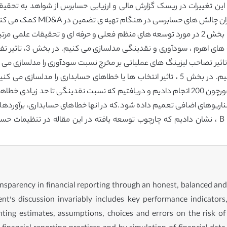
ش های حسابرسی در هنگام تهیه ی تضمین در MD&A کمک می کند.
ادامه ی این مقاله به صورت زیر سازماندهی شده است. بخش 2 در مورد توسعه های منظم فعلی و حرف
تصاحب لیزینگ های عملیاتی بر ROA را برآورد می کنیم. در بخش 5 ، تاثیر انتخاب ها یا خطاه
نقدینگی تاثیر می گذارد. ما یک تحلیل شبیه سازی بر فورچون 200 انجام دادیم و دریافتیم که 
 به سناریوهای اضافی تعمیم داده شود.که در انها خطاهای حسابداری، برآورد
گذارد. بخش 7 اظهارات را در بر می گیرد.. در ضمیمه B ، نشان دادیم که چارچوب توسعه یافته در 
 transparency in financial reporting through an honest, balanced
’s discussion invariably includes key performance indicators, s
ing estimates, assumptions, choices and errors on the risk of m