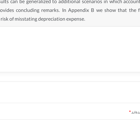
ults can be generalized to additional scenarios in which account
rovides concluding remarks. In Appendix B we show that the 
e risk of misstating depreciation expense.
ه‌اند
*