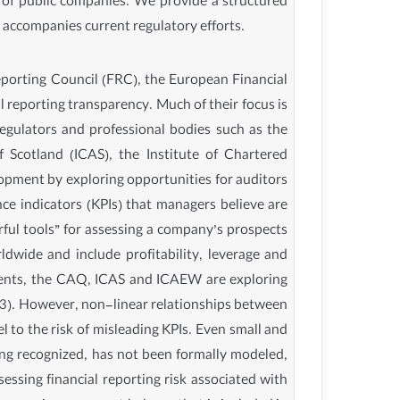
a of public companies. We provide a structured
t accompanies current regulatory efforts.
Reporting Council (FRC), the European Financial
reporting transparency. Much of their focus is
regulators and professional bodies such as the
 Scotland (ICAS), the Institute of Chartered
opment by exploring opportunities for auditors
ce indicators (KPIs) that managers believe are
erful tools” for assessing a company’s prospects
ldwide and include profitability, leverage and
ements, the CAQ, ICAS and ICAEW are exploring
13). However, non-linear relationships between
l to the risk of misleading KPIs. Even small and
long recognized, has not been formally modeled,
essing financial reporting risk associated with