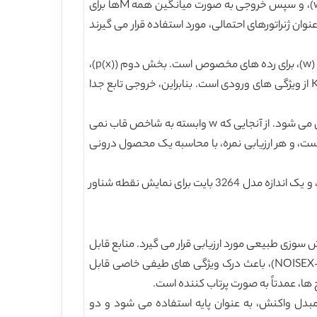
ساختار اصلی طبقه بندی ما در شکل 4 نشان داده شده است. بردارهای ویژگی x1 … xM، به یک تابع مجزا وارد می شوند (wtp (x))، و سپس خروجی به صورت میانگین همه Mها برای
ن ژنراتورهای احتمالی، مورد استفاده قرار می گیرند
طبقه بندی الگوی ما از یک تابع تشخیص چندجمله ای استفاده می کند تابع تشخیصی، متشکل از دو بخش است. بخش اول مدل (w)، برای رده های مخصوص است. بخش دوم (p(x))،
یک بردار مبتنی بر چند جمله ای است که از ویژگی ورودی بردار x ساخته شده است. این بردار، مبتنی بر شرایط تک جمله ای تا درجه K از ویژگی های ورودی است. بنابراین، خروجی تابع جدا
امتیاز دادن به کارایی محاسبات برای تشخیص سخنران، مهم می باشد. بار سیستم سربازان، توسط پیچیدگی ارزیابی تابع مجزا تعیین می شود. از آنجایی که w وابسته به شاخص قاب نمی
ست، و هر ارزیابی نمره، با محاسبه یک محصول درونی
بنابراین، برای 15 ویژگی و گسترش چند جمله ای (k=3)، W، طول معادل 816 است که تنها منجر به 1631 FLOPS در هر امتیاز کلمه، و یک اندازه مدل 3264 بایت برای نمایش نقطه شناور
رینات آتش سوزی طبیعی مورد ارزیابی قرار می گیرد. منابع قابل
توجه سر و صدا عبارتند از آتش وسیله نقلیه و اسلحه. تجزیه و تحلیل این داده ها (و اطلاعات سر و صدا مشابه از پایگاه داده NOISEX-92)، باعث درک ویژگی های طیفی خاصی قابل
، عمدتاً به صورت پرتاب کننده است.
بدل واکنش، به عنوان پایه استفاده می شود و دو