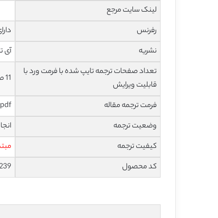
لینک سایت مرجع
رفرنس
دارا
نشریه
آی تری
تعداد صفحات ترجمه تایپ شده با فرمت ورد با
11 صفحه با فونت 14 B Nazanin
قابلیت ویرایش
فرمت ترجمه مقاله
pdf و ورد تایپ شده با قابلیت ویرایش
وضعیت ترجمه
انجا
کیفیت ترجمه
مبتد
کد محصول
239