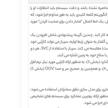
حاصره نشده باشد و دقت سیستم باید انتظارات او را
لگوریتم کلمه کلیدی باید به طور مداوم اجرا شود، که
ل، یک خط اتصال “فشار دادن برای صحبت کردن” مورد
ه کار کند. چندین گزینه پیشنهادی شامل افزودن یک
ار به عنوان رابط اولیه، سرباز می تواند کارآیی خود
را افزایش دهد. شکل 3 یک سرباز با استفاده از رابط گفتار (سمت چپ) را با یک سرباز با استفاده از یک دستگاه اشاره گر سنتی (راست) مقایسه می کند. سرباز با استفاده از SVC، هر دو
 سلاح خود به زمین اشاره می کند.
علاوه بر اهمیت رابط کاربر، محدودیت های مصرف انرژی و استحکام نیز بر روی انتخاب الگوریتم های تشخیص گفتار مزبور تاثیر می گذارد (بخش 3). به منظور ارائه کارایی مورد نیاز، نرم افزار
به طور کلی با سیستم کلی معیارهای طراحی خاص یکپارچه می شود تا به محیط های شلوغ ناسازگار و سخنرانی استرس زا (بخش 4)، و همچنین رد صحیح سر و صدا OOV (بخش 5)
اری برای مدل سازی نطق سخنرانان استفاده می شود؛
عمال شده است. به منظور ارائه بهترین عملکرد برای سیستم های تشخیص