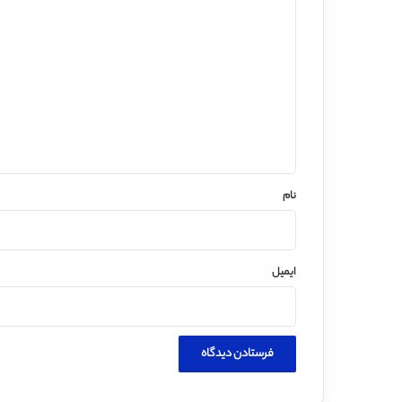
د
ی
د
گ
ا
ه
*
نام
ایمیل