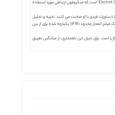
میکروفون، سر و صدا را مورد آزمایش قرار می دهد. اولین آن “آندریا” است که ما در آن مورد تجربه داریم؛ یکی دیگر، عنصر “Electret Gentex” است که میکروفون ارتباطی مورد استفاده
ا دستورات فردی با او صحبت می کنند. تجزیه و تحلیل
سخنرانی های ضبط شده باعث ایجاد ویژگی های طیفی پاسخ های نزدیک به میدان و دور از میکروفون می شود. از این داده ها، یک فیلتر انفجار محدود (IFIR) یکپارچه شده برای از بین
به با عدم انطباق کانال) است. برای جبران این ناهنجاری، از میانگین تفریق