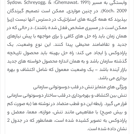
وابستگی به مسیر (Ghemawat، 1991؛ Sydow، Schreyogg، &
Koch، 2009). در چنین مواردی, ممکن است تصمیم گیرندگان
بپذیرند که همه گزینه های استراتژیک در دسترس آنها نیست (زیرا
ممکن است در مسیری مشخص قفل شده باشند)، در حالی که در
همان زمان باید راه حل های کافی را برای مواجهه با پیش نیازهای
جدید و تقاضامند محیطی پیدا کنند. این نوع وضعیت, یک
پارادوکس را ایجاد می کند: راه حل بهینه باید محصول تاریخچه
گذشته سازمان باشد و به همان اندازه محصول خواسته های جدید
بازار آینده باشد – یک وضعیت معمول که شامل اکتشاف و بهره
برداری می باشد.
ویژگی های متمایز تنش در قلب دوسوتوانی سازمانی
تنش بین اکتشاف و بهره‌برداری در قلب ساختار دوسوتوانی سازمانی
قرار می گیرد. رابطه این دو قطب متضاد در نوشته ها (به صورت کم
و بیش صریح) با مفاهیمی مانند تنش، موازنه، معما، معضل و
پارادوکس به تصویر کشیده شده است، همانطور که در جدول 2
نشان داده شده است.