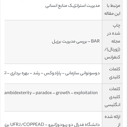
مرتبط با
مدیریت استراتژیک منابع انسانی
این مقاله
چاپ
شده در
مجله
BAR – بررسی مدیریت برزیل
(ژورنال)/
کنفرانس
کلمات
دوسوتوانی سازمانی – پارادوکس – رشد – بهره برداری – اکت
کلیدی
کلمات
al ambidexterity – paradox – growth – exploitation
کلیدی
n
انگلیسی
ارائه شده
از
دانشگاه فدرال دو ریودوژانیرو – UFRJ/COPPEAD برزیل