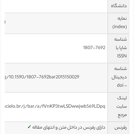
دانشگاه
نمایه
OAJ
(index)
شناسه
شاپا یا
1807-7692
ISSN
شناسه
دیجیتال
.org/10.1590/1807-7692bar2015150029
– doi
لینک
سایت
w.scielo.br/j/bar/a/fVnKP3twLSDwwjwb569LDpq
مرجع
رفرنس
دارای رفرنس در داخل متن و انتهای مقاله
✓