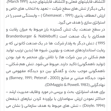
اکتشاف قابلیتهای فعلی و اکتشاف قابلیتهای جدید (March 1991).
یکی دیگر از تنش های سطح شرکت – تعهد به انتخاب های خاص و
ارزش انعطاف پذیری (Ghemawat ، 1991) – وابستگی مسیر را در
استراتژی سازی را هدف می گیرد.
در سطح صنعت، یک تنش گسترده بارز مربوط به میزان رقابت و
همکاری با یک صنعت است (Brandenburger & Nablebuff،
1995). تنش دیگر به رفتار شرکت ها در یک صنعت کانونی که بر
رعایت استانداردهای صنعت و بهترین شیوه ها (بدین ترتیب تولید
هم شکلی در بین شرکت ها) یا تلاش برای منحصر به فرد بودن
(تولید ناهمگونی) تاکید دارند, مربوط می شود. تنش هم شکلی –
ناهمگونی موجب بحث و گفتگو بین دو دیدگاه مفهومی می
شود: دیدگاه مبتنی بر منابع (Barney, 1991; Peteraf ، 2003) و
نهادگرایی (DiMaggio & Powell، 1983).
برای هدف استراتژی، بحث و بررسی در مورد وظایف مدیریت ارشد –
حداکثر نمودن ارزش سهامداران یا برآورده کردن نیازهای ذینفعان
(Doyle، 1994) – تنش های مربوط به هدف سازمانی را نشان می