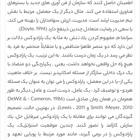
اطمینان حاصل كنند كه سازمان از فن آوری های جدید یا بسترهای
فناوری استفاده می کند. مثال دیگر از یک معضل, مرتبط با نقش
تیم مدیریت ارشد است: مدیریت, ارزش سهامداران را بهینه می کند،
یا سعی در رضایت متعادل چندین ذینفع دارد (Doyle، 1994).
سرانجام، مفهوم كردن يك تنش به مثابه یک پارادوكس دلالت بر
اين دارد كه دو عنصر ظاهرا متناقض و يا متقابلاً منحصر به فرد به
نظر مي رسد در یک زمان درست باشند. به این ترتیب، یک پارادوکس
هیچ راه حل واقعی نخواهد داشت، یعنی , یکپارچگی دو متضاد با
یک درک داخلی سازگار از مسئله امکانپذیر نیست. بر خلاف ماهیت
یکی از-یا در این معضل، پارادوکس را می توان به عنوان یک مسئله
هردو-و توصیف کرد: یک عامل, درست است و عامل دیگر به طور
همزمان در همان زمان صادق است (Cameron، 1986 ؛ DeWit &
Meyer، 2010؛ Smith و Lewis ، 2011). در بهترین حالت، تصمیم
گیرندگان می توانند برای مقابله با یک پارادوكس غیرقابل حل، یك
سازش كارآمد را تصور كنند. چندین موقعیت استراتژیک, یک
پارادوکس را در برمی گیرند، مانند مورد مرتبط با پویایی تعهد و