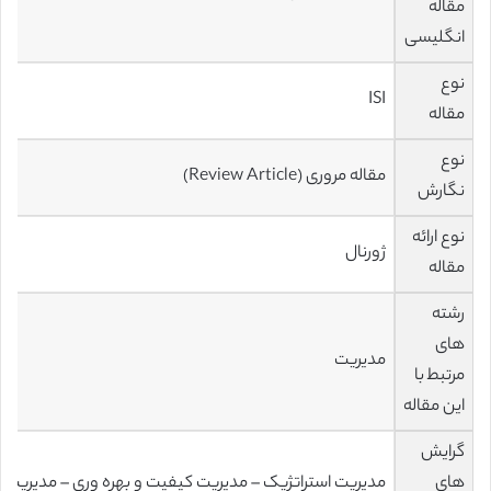
مقاله
انگلیسی
نوع
ISI
مقاله
نوع
مقاله مروری (Review Article)
نگارش
نوع ارائه
ژورنال
مقاله
رشته
های
مدیریت
مرتبط با
این مقاله
گرایش
های
مدیریت استراتژیک – مدیریت کیفیت و بهره وری – مدیریت من