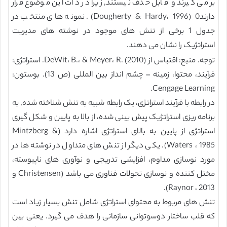
بر می گیرند و قابل حذف نیستند, زیرا در ذات این موضوع قرار
دارند0 (Dougherty & Hardy، 1996). نمونه های منتخب در
جدول 1 برخی از تنش های موجود در نوشته های مدیریت
استراتژیک را نشان می دهند.
توجه. منبع: اقتباس از DeWit، B.، & Meyer، R. (2010). استراتژی:
فرآیند، محتوا، زمینه – چشم انداز بین المللی (ص 13). بوستون:
Cengage Learning.
در رابطه با فرآیند استراتژی، یک رابطه شبیه به تنش شناخته شده, به
برنامه ریزی استراتژیک پیش بینی شده، از بالا به پایین و شکل گیری
استراتژی از پایین به بالای استراتژی اشاره دارد (Mintzberg &
Waters ، 1985). یکی دیگر از تنش های متداول در نوشته ها در
مورد نوسازی مداوم، افزایشی تدریجی و نوآوری های ناپیوسته،
مختل کننده و نوسازی تحولات فناوری می باشد (Christensen و
Raynor ، 2013).
تنش های مربوط به محتوای استراتژی شامل تنش بسیار زیاد است
که قلب ساختار دوسوتوانی سازمانی را هدف می گیرد. یعنی بین