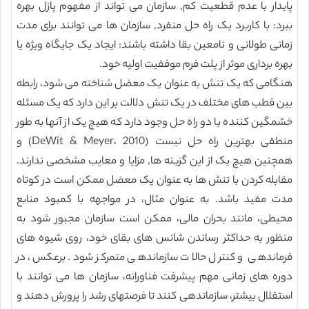
پایدار با عدم قطعیت کم, سازمان می تواند از مفهوم پازل بهره
ببرد: با کاربرد یک راه حل منفرد, سازمان ها می توانند برای مدت
زمانی طولانی و نامعین بقا داشته باشند: ایجاد یک جایگاه ویژه یا
بهره برداری موثر از پلت فرم موفقیت اولیه خود.
هنگامی که یک تنش به عنوان یک معضل شناخته می شود، رابطه
بین قطب های مختلف در یک تنش دلالت بر این دارد که یک مسئله
خشمگین کننده با دو راه حل وجود دارد که هیچ یک از آنها به طور
منطقی بهترین راه حل نیست (DeWit & Meyer، 2010) و
همچنین هیچ یک از این گزینه ها, مزایا و معایب مشخصی ندارند.
مقابله کردن با تنش ها به عنوان یک معضل ممکن است در کوتاه
مدت مفید باشد. به عنوان مثال، در مواجهه با کمبود منابع
محیطی، مانند بحران مالی، ممکن است سازمان مجبور شود به
منظور به حداکثر رساندن شانس های بقای خود، روی شیوه های
فرماندهی و کنترل حالات سازماندهی متمرکز شود. برعكس، در
دوره های زمانی مهم پیشرفت فناورانه، سازمان ها می توانند با
استقلال بیشتر، سازماندهی كنند تا فرصتهای رشد را پرورش دهند و