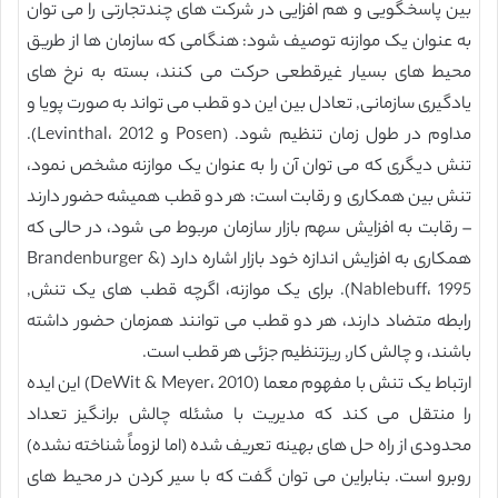
بین پاسخگویی و هم افزایی در شرکت های چندتجارتی را می توان
به عنوان یک موازنه توصیف شود: هنگامی که سازمان ها از طریق
محیط های بسیار غیرقطعی حرکت می کنند، بسته به نرخ های
یادگیری سازمانی, تعادل بین این دو قطب می تواند به صورت پویا و
مداوم در طول زمان تنظیم شود. (Posen و Levinthal، 2012).
تنش دیگری که می توان آن را به عنوان یک موازنه مشخص نمود،
تنش بین همکاری و رقابت است: هر دو قطب همیشه حضور دارند
– رقابت به افزایش سهم بازار سازمان مربوط می شود، در حالی که
همکاری به افزایش اندازه خود بازار اشاره دارد (Brandenburger &
Nablebuff، 1995). برای یک موازنه، اگرچه قطب های یک تنش,
رابطه متضاد دارند، هر دو قطب می توانند همزمان حضور داشته
باشند، و چالش کار, ریزتنظیم جزئی هر قطب است.
ارتباط یک تنش با مفهوم معما (DeWit & Meyer، 2010) این ایده
را منتقل می کند که مدیریت با مشئله چالش برانگیز تعداد
محدودی از راه حل های بهینه تعریف شده (اما لزوماً شناخته نشده)
روبرو است. بنابراین می توان گفت که با سیر کردن در محیط های