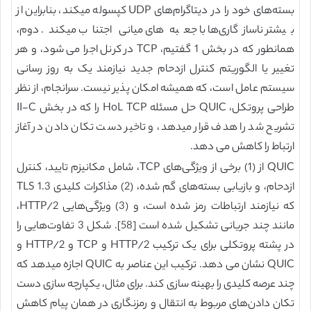
بسته‌های خود را در دیتاگرام‌های UDP کپسوله میکند، بنابراین از
بیشتر ناسازگاری‌ها با جعبه‌های میانی اجتناب میکند. دوم،
همانطور که در بخش 1 گفتیم، TCP در کرنل اجرا می شود، و هر
تغییر یا الگوریتم کنترل ازدحام جدید نیازمند یک به روز رسانی
سیستم عامل است، که همیشه امکان پذیر نیست. سرانجام، از نظر
طراحی پروتکل، QUIC حل مسئله HoL TCP را که در بخش II-C
تشریح شد را هدف قرار میدهد، و تاخیر دست تکان دادن در آغاز
ارتباط را کاهش می دهد.
QUIC از (1) برخی از ویژگی‌های TCP، شامل مکانیزم تایید، کنترل
ازدحام، و بازیابی بسته‌های گم شده، (2) مذاکرات کلیدی TLS 1.3
که نیازمند ارتباطات رمز شده است، و (3) ویژگی‌هایی HTTP/2،
مانند چند جریانی تشکیل شده است [58]. شکل 3 تفاوت‌هایی را
در پشته پروتکلی برای یک ترکیب HTTP/2 و TCP و HTTP/2 و
QUIC نشان می دهد. ترکیب این عناصر به QUIC اجازه میدهد که
چند عرصه کلیدی را بهینه سازی کند. برای مثال، یکپارچه سازی دست
تکان دادن‌های مربوط به انتقال و رمزنگاری در همان پیام کاهش