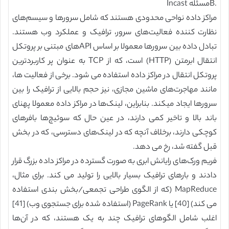
.Bمسئله Incast
مراکز داده نواحی محدودی هستند که شامل سرورها و سیسم‌های
نظارت کننده فعالیت‌های سرور، ترافیک و عملکرد وب هستند.
تبادل داده بین سرورها معمولا بر اساس APIهای مبتنی بر پروتکل
انتقال ابرمتن (HTTP) است، که از TCP به عنوان پر کاربردترین
پروتکل انتقال در مراکز داده استفاده می شود. برخی از فعالیت ها،
مانند مهاجرت‌های ماشین مجازی، نیز حجم بالایی از ترافیک را بین
سرورها ایجاد میکند. بنابراین، لینک‌ها در مراکز داده معمولا پهنای
باند بالا و تاخیر کمی دارند، در عین حال که سوئیچ‌ها بافرهای
کوچکی دارند، برخلاف آنچه که در لینک‌های دسترسی، که در بخش
قبل گفته شد، رخ می دهد.
فریم ورک‌های رایانش ابری به صورت گسترده در مراکز داده بزرگ قرار
دادند و بارهای ترافیک بسیار بالایی را تولید می کند. برای مثال،
MapReduce (که از الگوی طراحی تجمعی/بخش بندی استفاده
می کند) [40] یا PageRank (استفاده شده برای جستجوی وب) [41]
اغلب شامل الگوهای ترافیک چند به یک هستند، که در آن‌ها