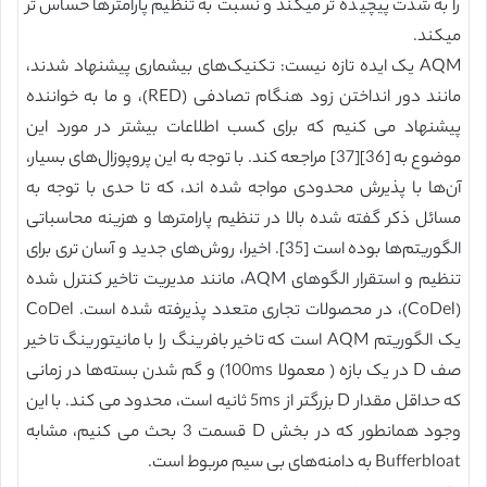
را به شدت پیچیده تر میکند و نسبت به تنظیم پارامترها حساس تر
میکند.
AQM یک ایده تازه نیست: تکنیک‌های بیشماری پیشنهاد شدند،
مانند دور انداختن زود هنگام تصادفی (RED)، و ما به خواننده
پیشنهاد می کنیم که برای کسب اطلاعات بیشتر در مورد این
موضوع به [36][37] مراجعه کند. با توجه به این پروپوزال‌های بسیار،
آن‌ها با پذیرش محدودی مواجه شده اند، که تا حدی با توجه به
مسائل ذکر گفته شده بالا در تنظیم پارامترها و هزینه محاسباتی
الگوریتم‌ها بوده است [35]. اخیرا، روش‌های جدید و آسان تری برای
تنظیم و استقرار الگوهای AQM، مانند مدیریت تاخیر کنترل شده
(CoDel)، در محصولات تجاری متعدد پذیرفته شده است. CoDel
یک الگوریتم AQM است که تاخیر بافرینگ را با مانیتورینگ تاخیر
صف D در یک بازه ( معمولا 100ms) و گم شدن بسته‌ها در زمانی
که حداقل مقدار D بزرگتر از 5ms ثانیه است، محدود می کند. با این
وجود همانطور که در بخش D قسمت 3 بحث می کنیم، مشابه
Bufferbloat به دامنه‌های بی سیم مربوط است.