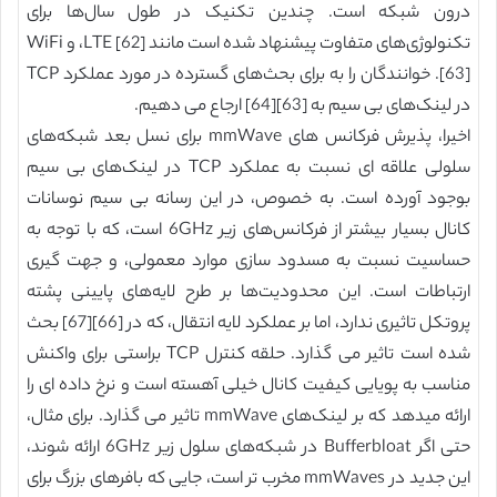
درون شبکه است. چندین تکنیک در طول سال‌ها برای
تکنولوژی‌های متفاوت پیشنهاد شده است مانند LTE [62]، و WiFi
[63]. خوانندگان را به برای بحث‌های گسترده در مورد عملکرد TCP
در لینک‌های بی سیم به [63][64] ارجاع می دهیم.
اخیرا، پذیرش فرکانس های mmWave برای نسل بعد شبکه‌های
سلولی علاقه ای نسبت به عملکرد TCP در لینک‌های بی سیم
بوجود آورده است. به خصوص، در این رسانه بی سیم نوسانات
کانال بسیار بیشتر از فرکانس‌های زیر 6GHz است، که با توجه به
حساسیت نسبت به مسدود سازی موارد معمولی، و جهت گیری
ارتباطات است. این محدودیت‌ها بر طرح لایه‌های پایینی پشته
پروتکل تاثیری ندارد، اما بر عملکرد لایه انتقال، که در [66][67] بحث
شده است تاثیر می گذارد. حلقه کنترل TCP براستی برای واکنش
مناسب به پویایی کیفیت کانال خیلی آهسته است و نرخ داده ای را
ارائه میدهد که بر لینک‌های mmWave تاثیر می گذارد. برای مثال،
حتی اگر Bufferbloat در شبکه‌های سلول زیر 6GHz ارائه شوند،
این جدید در mmWaves مخرب تر است، جایی که بافرهای بزرگ برای