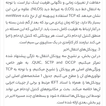
حفاظت از تغییرات زمانی و ناگهانی ظرفیت لینک نیاز است، با توجه
به انتقال خط دید (LOS) به غیرخط دید (NLOS). علاوه بر این، این
نشان میدهد که TCP استفاده زیربهینه ای از نرخ داده mmWave
بسیار بالا دارد، چرا که زمان زیادی می برد که بعد از گم شدن بسته یا
در آغاز ارتباط به ظرفیت کامل دست یابد. از آنجایی که این مسئله در
منطق کنترل ازدحام ذاتی است، هر پروتکلی که کنترل ازدحام را اجرا
می کند نیازمند کار کارآمدی در یک سناریوی بی سیم است.
3. پروتکل‌های انتقال اخیر
در این بخش، بر تشریح سه پروتکل انتقال به تازگی پیشنهاد شده
تمرکز میکنیم: QUIC, SCTP and DCCP. به طور خاص،
ویژگی‌های اصلی هر پروتکل را تشریح میکنیم، و با توجه به TCP
نوآوری‌های آن را مطرح می کنیم. جدول 1 مشخصه‌های اصلی این
پروتکل‌ها را، همراه با اسناد IEFT مرتبط و برخی از جزییات اجرایی
آن‌ها خلاصه میکند. بحث بر مکانیزم‌های کنترل ازدحام می تواند
توسط این پروتکل‌ها استفاده شود و بسط‌های چند مسیره اخیر در
زیر بخش بعدی ارائه شده است.