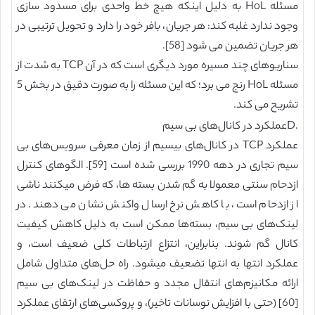
مسئله HoL به دلیل اینکه هیچ خط واحدی برای مسدود سازی
وجود ندارد غلبه کند: هر جریان، بافر خود را دارد و تحویل ترتیبی در
هر جریان تضمین می شود [58].
سناریوهای چند مسیره مورد دیگری است که در آن TCP به شدت از
مسئله HoL رنج می برد؛ که این مسئله را به صورت دقیق در بخش 5
تشریح می کند.
.Dعملکرد در کانال‌های بی سیم
عملکرد TCP در کانال‌های بیسیم از زمان معرفی سرویس‌های بی
سیم تجاری در دهه 1990 بررسی شده است [59]. الگوهای کنترل
ازدحام سنتی معمولا به گم شدن بسته ها، که فرض میکنند ناشی
از ازدحام است، با کاهش نرخ ارسال واکنش نشان می دهند. در
لینک‌های بی سیم، بسته‌ها ممکن است به دلیل کاهش کیفیت
کانال گم شوند. بنابراین، انتزاع ارتباطات کلی ضعیف است، و
عملکرد انتها به انتها تضعیف میشود. راه حل‌های متداول شامل
ارائه مکانیزم‌های انتقال مجدد و حفاظت در لینک‌های بی سیم
[60] (حتی با افزایش نوسانات تاخیر)، و پروکسی‌های ارتقای عملکرد