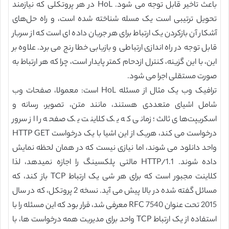
باعث تاخیر قابل توجه می شود. HoL در هر پروتکلی که نیازمند
تحویل ترتیبی است یک مسله شناخته شده است، و راه حل‌های
آشکار آن بازکردن یک ارتباط برای هر جریان داده ای است که از سربار
قابل توجه در راه اندازی ارتباطی و بازیابی خطا رنج می برد. علاوه بر
این، با این گزینه، کنترل ازدحام کمتر پایدار است، چرا که هر ارتباط به
صورت مستقلی اجرا می شود.
ترافیک وب یک مثال از مسئله HoL است: معمولا، صفحات وب
شامل اشیای متعددی هستند، مانند متن، تصویر، رسانه و
اسکریپت‌های ثالث؛ زمانی که یک کلاینت یک صفحه را از سرور
درخواست می کند، هریک از این اشیا با یک درخواست HTTP GET
واحد دانلود می شوند، اما نیازی نیست که در همان لحظه نمایش
داده شوند. HTTP/1.1 مالتی پلکسینگ را اجازه نمیدهد، لذا
کلاینت مجبور است که برای هر شی یک ارتباط TCP باز کند، که
مسائل گفته شده در بالا پیش می آید. نسخه 2 پروتکل، که در سال
2015 تحت عنوان RFC 7540 معرفی شد، قرار بود که این مسئله را با
استفاده از یک ارتباط TCP واحد برای مدیریت همه درخواست ها، با