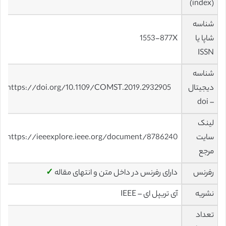
(index)
شناسه
شاپا یا
1553-877X
ISSN
شناسه
دیجیتال
https://doi.org/10.1109/COMST.2019.2932905
– doi
لینک
سایت
https://ieeexplore.ieee.org/document/8786240
مرجع
رفرنس
دارای رفرنس در داخل متن و انتهای مقاله
✓
نشریه
آی تریپل ای – IEEE
تعداد