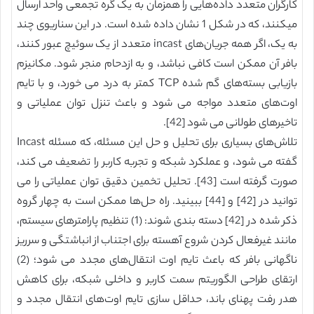
کارگران متعدد داده‌هایی را همزمان به یک گره تجمعی واحد ارسال
میکنند، که در شکل 1 نشان داده شده است. در این سناریوی چند
به یک، اگر همه جریان‌های incast متعدد از یک سوئیچ عبور کنند،
بافر آن ممکن است کافی نباشد، و به ازدحام منجر شود. مکانیزم
بازیابی بسته‌های گم شده TCP کمتر به درد می خورد، و با تایم
اوت‌های متعدد مواجه می شود و باعث تنزل توان عملیاتی و
تاخیرهای طولانی می شود [42].
تلاش‌های بسیاری برای تحلیل و حل این مسئله، که مسئله Incast
گفته می شود، و عملکرد شبکه و تجربه کاربر را تضعیف می کند،
صورت گرفته است [43]. تحلیل تخمین دقیق توان عملیاتی را می
توانید در [42] و [44] ببینید. راه حل‌ها ممکن است به چهار گروه
ذکر شده در [42] دسته بندی شوند: (1) تنظیم پارامترهای سیستم،
مانند غیرفعال کردن شروع آهسته برای اجتناب از انباشتگی و سرریز
ناگهانی بافر که باعث تایم اوت انتقال‌های مجدد می شود؛ (2)
ارتقای طراحی الگوریتم سمت کاربر و داخلی شبکه، برای کاهش
هدر رفت پهنای باند، حداقل سازی تایم اوت‌های انتقال مجدد و