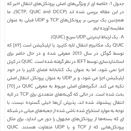
جدول 1: خلاصه ای از ویژگی‌های اصلی پروتکل‌های انتقال اخیر که
در این مقاله بررسی شده اند (SCTP, QUIC and DCCP). ما
همچنین یک بررسی بر پروتکل‌های TCP و UDP قبلی به عنوان
مقایسه آورده ایم.
A . یک ارتباط اینترنتی UDP سریع (QUIC)
QUIC یک مکانیزم انتقال لایه کاربرد یا اپلیکیشن است [69] که
توسط گوگل در سال 2013 معرفی شده و در حال حاضر برای
استانداردسازی توسط IEFT در نظر گرفته شده است. QUIC در کرنل
اجرا نمی شود، اما به عنوان یک کتابخانه فضای کاربر یا در خود
اپلیکیشن اجرا می شود، و بر UDP به عنوان پروتکل انتقال اصلی
تکیه می کند. انگیزه‌های اصلی مربوط به معرفی QUIC در [70]
بحث شده است. در حالی که گزینه‌های متعددی برای TCP در لایه
انتقال پیشنهاد شده اند، پذیرش آن‌ها خیلی گسترده نیست، با
توجه به موارد استخراج شده ناشی شده از جعبه‌های میانی در شبکه
ای که بسته‌ها از پروتکل‌های مجهول را دور می اندازد، برای مثال
پروتکل‌هایی که از TCP و یا UDP متفاوت هستند. QUIC