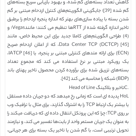
کاهش تعداد بسته‌های گم شده، و بهبود بازیابی سریع بسته‌های
گم شده [39]؛ جایگزینی الگوریتم‌های کنترل ازدحام مبتنی بر گم
شدن بسته با پیاده سازی‌های بهتر که اندازه پنجره ازدحام را برطبق
تاخیر اندازه گرفته شده از RTTها تنظیم می کنند؛ مانندVegas؛ و
(4) طراحی الگوریتم‌های کاملا جدید برای این محیط خاص، مانند
Data Center TCP (DCTCP) [45]، که از اعلان ازدحام صریح
(ECN) برای ارائه متدهای کنترلی مبتنی بر پنجره، یا IATCP [46]،
یک رویکرد مبتنی بر نرخ استفاده می کند که مجموع تعداد
بسته‌های تزریق شده برای برآورده کردن محصول تاخیر پهنای باند
(BDP) شبکه را محاسبه می کند [42].
.Cتاخیر و بلاکینگ Head of Line
HoL پدیده ای است که زمانی رخ میدهد که دو جریان داده مستقل
یا بیشتر یک ارتباط TCP را به اشتراک گذارند، برای مثال با ترافیک وب
بر روی TCP؛ چرا که این پروتکل انتقال داده ای که دریافت میکند را
به عنوان یک جریان مستمر واحد از بایت‌ها تفسیر می کند، و نیازمند
تحویل ترتیبی است، با گم شدن یا تاخیر یک بسته برای هر جریانی،