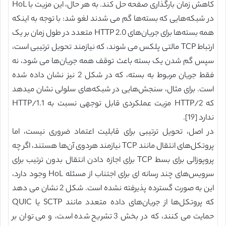
کاهش زمان بارگذاری صفحه حل کند. به هر حال، این مزیت با HoL
در شبکه‌هایی که بسته‌ها گم می شدند لغو شد: با توجه به اینکه
همه بسته‌ها برای جریان‌های HTTP 2.0 متعدد در طول زمان بر یک
ارتباط TCP مالتی پلکس می شوند، که نیازمند تحویل ترتیبی است،
سپس گم شدن یک بسته باعث توقف همه جریان‌ها می شود، نه
فقط جریان مربوط به بسته، که در شکل 2 نیز نشان داده شده
است. برای مثال، سنجش‌هایی در شبکه‌های سلولی نشان میدهد
که HTTP/2 مزیت عملکردی قابل توجهی نسبت به HTTP/1.1
ندارد [19].
در اصل، تحویل ترتیبی برای قابلیت اعتماد ضروری نیست، اما
پروتکل‌های انتقال مانند TCP نیازمند هردوی آن‌ها هستند، اگر چه
پروپوزالی برای بسط TCP برای اجازه دادن انتقال بدون ترتیب برای
سرویس‌های چند رسانه ای برای اجتناب از مسئله HoL وجود دارد،
این به صورت گسترده پذیرفته نشده است. شکل 2 نشان می دهد
که پروتکل‌ها از جریان‌های داده متعدد مانند SCTP یا QUIC
حمایت می کنند، که در بخش 3 تشریح شده است، و می توان بر