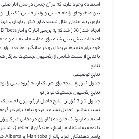
استفاده وجود دارد، که در آن جنس در مدل آثار اصلی مع
بین متغیرهای رابطه جنسی و رفتار جنسی ( کنترل تول
انجام شد [ 38 ] شد که به بررسی آمار C و آمار DFbeta پراخت. هیچ مشاهده ای بی دلیل بانفوذ نبود و در نتیجه تمام مشاهدات در تجزیه و تحلیل نهایی حفظ شدند.
احتمالات پیش بینی شده برای مقایسه استفاده و عدم
خود برای متغیرهای رده ای و در میانگین ها خود برای 
با نتایج از نسبت شانس از رگرسیون لجستیک سازگار هست
نتایج
نتایج توصیفی
جدول 1 توزیع نتیجه برای هر یک از سه گروه سنی را توصیف می کند. 1.pdf فایل اضافی در توصیف توزیع متغیرهای مستقل برای هر گروه سنی است.
نتایج رگرسیون لجستیک تو در تو
نسبت شانس تعدیل نشده برای دو پیامد برای هر گرو
استفاده از پزشک خانواده (کاربران در مقابل غیر کاربران