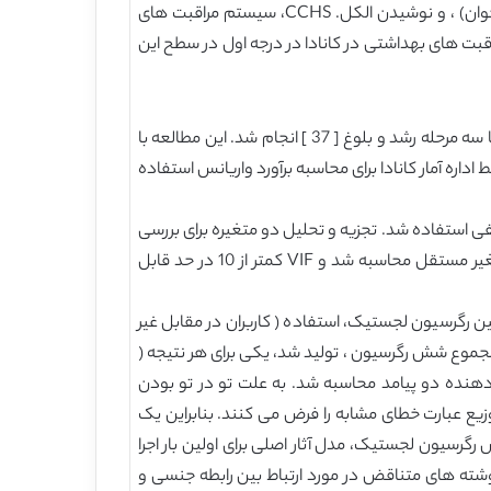
مورد استفاده عبارت بودند از: فعالیت بدنی، مصرف سیگار، فعالیت جنسی (در دسترس برای نوجوانان متوسط و تنها افراد بالغ جوان) ، و نوشیدن الکل. CCHS، سیستم مراقبت های
راقبت های بهداشتی در کانادا در درجه اول در سطح این
تجزیه و تحلیل با استفاده از برای ویندوز STATA 10.0 [36] تکمیل شد. تجزیه و تحلیل جداگانه برای هر یک از سه گروه، همزمان با سه مرحله رشد و بلوغ [ 37 ] انجام شد. این مطالعه با
 اداره آمار کانادا برای محاسبه برآورد واریانس استفاده
فی استفاده شد. تجزیه و تحلیل دو متغیره برای بررسی
ارتباط بین تمام متغیرهای مستقل و استفاده پزشک خانواده و شدت استفاده انجام شد. عامل تورم واریانس (VIF) برای هر متغیر مستقل محاسبه شد و VIF کمتر از 10 در حد قابل
ین رگرسیون لجستیک، استفاده ( کاربران در مقابل غیر
در مجموع شش رگرسیون ، تولید شد، یکی برای هر نتیجه (
ر یک از سه گروه سنی. در رگرسیون لجستیک برای شدت استفاده، یک پارامتر مقدار فراگیر (IV) ارتباط دهنده دو پیامد محاسبه شد. به علت تو در تو بودن
یع عبارت خطای مشابه را فرض می کنند. بنابراین یک
گرفته شد. برای هر یک از شش رگرسیون لجستیک، مدل آثار اصلی برای اولین بار اجرا
وشته های متناقض در مورد ارتباط بین رابطه جنسی و