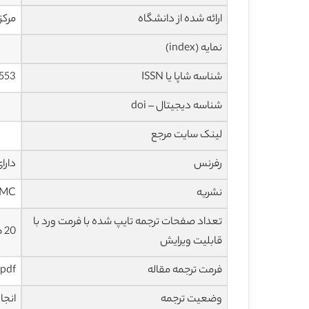
ارائه شده از دانشگاه
مرکز
نمایه (index)
شناسه شاپا یا ISSN
553
شناسه دیجیتال – doi
لینک سایت مرجع
رفرنس
دارا
نشریه
MC
تعداد صفحات ترجمه تایپ شده با فرمت ورد با
20 صفحه با فونت 14 B Nazanin
قابلیت ویرایش
فرمت ترجمه مقاله
pdf و ورد تایپ شده با قابلیت ویرایش
وضعیت ترجمه
انجا