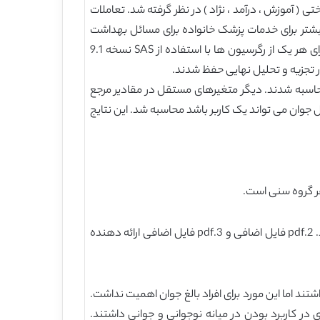
 ( آموزش ، درآمد ، نژاد ) در نظر گرفته شد. تعاملات
بیشتر برای خدمات پزشک خانواده برای مسائل بهداشت
باروری (به عنوان مثال نسخه های کنترل بارداری، غربالگری دهانه رحم) نسبت به مردان داشته باشند. تشخیص های رگرسیون برای هر یک از رگرسیون ها با استفاده از SAS نسخه 9.1
حاسبه شدند. دیگر متغیرهای مستقل در مقادیر مرجع
 جوان می تواند یک کاربر باشد محاسبه شد. این نتایج
جداول 2 و 3 گزارش نتایج حاصل از رگرسیون لجستیک چند متغیره برای هر گروه سنی برای دو پیامد استفاده و شدت استفاده بود. 2.pdf فایل اضافی و 3.pdf فایل اضافی ارائه دهنده
 به استفاده، پاسخ دهندگان از Quebec شانس کمتری برای کاربر بودن را نسبت به کم سن و سال و میانسال از Ontario داشتند اما این مورد برای افراد بالغ جوان اهمیت نداشت.
ری بودن نسبت به کاربران از Ontario داشتند. زنان احتمال بالاتری در کاربرد بودن در میانه نوجوانی و جوانی داشتند.