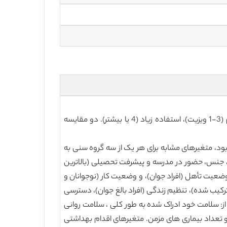
این نتیجه، استفاده از پزشک خانواده در طول سال گذشته در سه سطح طبقه بندی شد: عدم استفاده (0 ویزیت)، استفاده کم (3-1 ویزیت)، استفاده زیاد (4 یا بیشتر). دو مقایسه
اشتی [ 35 ] انتخاب شدند. هر جا که امکان پذیر بود، متغیرهای مشابه برای هر یک از سه گروه سنی به
 جنس، حضور در مدرسه و پیشرفت تحصیلی (بالاترین
ضعیت تأهل (افراد جوان)، و وضعیت کار (نوجوانان و
 ترکیب شده)، تنظیم زندگی (افراد بالغ جوان)، دسترسی
از: سلامت خود ادراک شده به طور کلی ، سلامت روانی
اک شده، نظر از وزن و استرس (تنها برای میانه نوجوانی و جوانان). متغیرهای نیاز بررسی شده عبارت بودند از: گروه BMI ، و تعداد بیماری های مزمن. متغیرهای اقدام بهداشتی